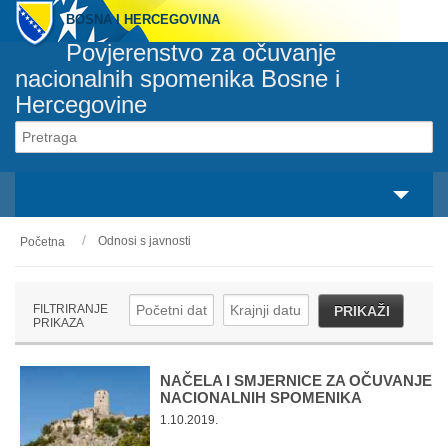
BOSNA I HERCEGOVINA
Povjerenstvo za očuvanje
nacionalnih spomenika Bosne i
Hercegovine
Svaki spomenik pripada svakom građaninu
svaka osoba je odgovorna za svaki spomenik
Odnosi s javnosti
Početna
O nama
Zakonski okvir
FILTRIRANJE
PRIKAŽI
PRIKAZA
Aktivnosti
Nacionalni spomenici
NAČELA I SMJERNICE ZA OČUVANJE
NACIONALNIH SPOMENIKA
1.10.2019.
Servisi