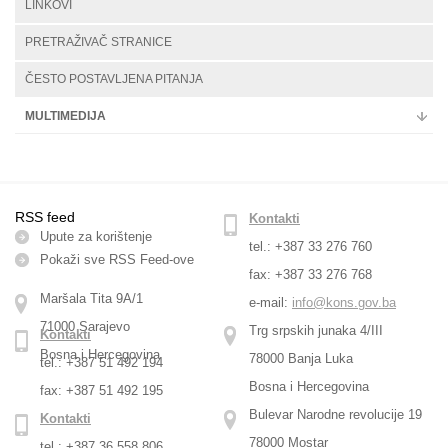
LINKOVI
PRETRAŽIVAČ STRANICE
ČESTO POSTAVLJENA PITANJA
MULTIMEDIJA
RSS feed
Kontakti
Upute za korištenje
tel.: +387 33 276 760
Pokaži sve RSS Feed-оve
fax: +387 33 276 768
Maršala Tita 9A/1
e-mail:
info@kons.gov.ba
71000 Sarajevo
Trg srpskih junaka 4/III
Kontakti
Bosna i Hercegovina
78000 Banja Luka
tel.: +387 51 492 194
Bosna i Hercegovina
fax: +387 51 492 195
Bulevar Narodne revolucije 19
Kontakti
78000 Mostar
tel.: +387 36 558 806