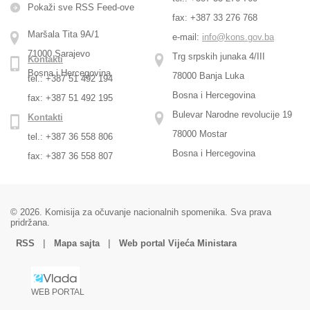
Pokaži sve RSS Feed-оve
fax: +387 33 276 768
Maršala Tita 9A/1
e-mail:
info@kons.gov.ba
71000 Sarajevo
Trg srpskih junaka 4/III
Kontakti
Bosna i Hercegovina
78000 Banja Luka
tel.: +387 51 492 194
Bosna i Hercegovina
fax: +387 51 492 195
Bulevar Narodne revolucije 19
Kontakti
78000 Mostar
tel.: +387 36 558 806
Bosna i Hercegovina
fax: +387 36 558 807
© 2026. Komisija za očuvanje nacionalnih spomenika. Sva prava
pridržana.
|
|
RSS
Mapa sajta
Web portal Vijeća Ministara
WEB PORTAL