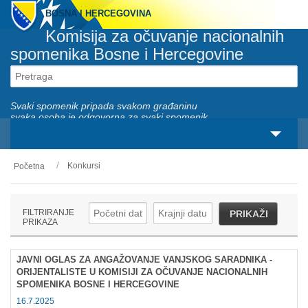
BOSNA I HERCEGOVINA
Komisija za očuvanje nacionalnih
spomenika Bosne i Hercegovine
Svaki spomenik pripada svakom građaninu
svaka osoba je odgovorna za svaki spomenik
Konkursi
Početna
O nama
Zakonski okviri
FILTRIRANJE
PRIKAŽI
PRIKAZA
Aktivnosti
JAVNI OGLAS ZA ANGAŽOVANJE VANJSKOG SARADNIKA -
Nacionalni spomenici
ORIJENTALISTE U KOMISIJI ZA OČUVANJE NACIONALNIH
SPOMENIKA BOSNE I HERCEGOVINE
Servisi
16.7.2025