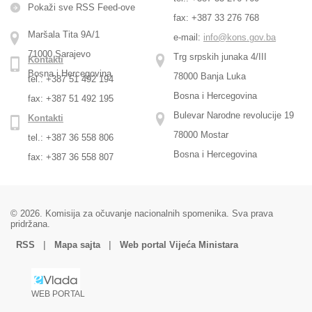
Pokaži sve RSS Feed-оve
fax: +387 33 276 768
Maršala Tita 9A/1
e-mail:
info@kons.gov.ba
71000 Sarajevo
Trg srpskih junaka 4/III
Kontakti
Bosna i Hercegovina
78000 Banja Luka
tel.: +387 51 492 194
Bosna i Hercegovina
fax: +387 51 492 195
Bulevar Narodne revolucije 19
Kontakti
78000 Mostar
tel.: +387 36 558 806
Bosna i Hercegovina
fax: +387 36 558 807
© 2026. Komisija za očuvanje nacionalnih spomenika. Sva prava
pridržana.
|
|
RSS
Mapa sajta
Web portal Vijeća Ministara
WEB PORTAL