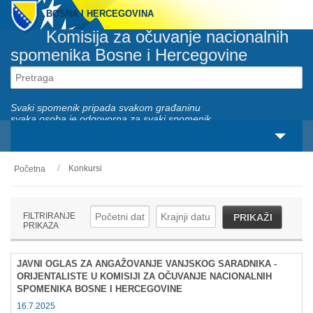
BOSNA I HERCEGOVINA
Komisija za očuvanje nacionalnih
spomenika Bosne i Hercegovine
Svaki spomenik pripada svakom građaninu
svaka osoba je odgovorna za svaki spomenik
Konkursi
Početna
O nama
Zakonski okviri
FILTRIRANJE
PRIKAŽI
PRIKAZA
Aktivnosti
JAVNI OGLAS ZA ANGAŽOVANJE VANJSKOG SARADNIKA -
Nacionalni spomenici
ORIJENTALISTE U KOMISIJI ZA OČUVANJE NACIONALNIH
SPOMENIKA BOSNE I HERCEGOVINE
Servisi
16.7.2025