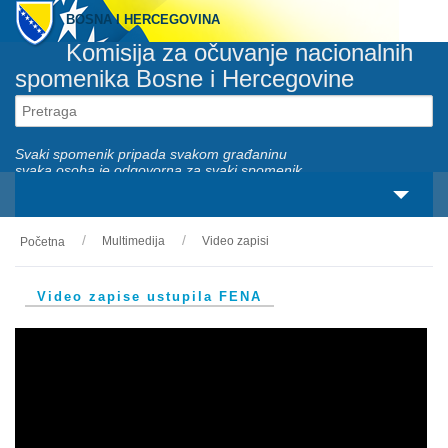
BOSNA I HERCEGOVINA
Komisija za očuvanje nacionalnih
spomenika Bosne i Hercegovine
Svaki spomenik pripada svakom građaninu
svaka osoba je odgovorna za svaki spomenik
Multimedija
Video zapisi
Početna
O nama
Zakonski okviri
Video zapise ustupila FENA
Aktivnosti
Nacionalni spomenici
Servisi