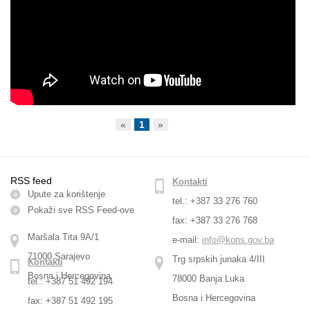
«
1
»
RSS feed
Kontakti
Upute za korištenje
tel.: +387 33 276 760
Pokaži sve RSS Feed-оve
fax: +387 33 276 768
Maršala Tita 9A/1
e-mail:
info@kons.gov.ba
71000 Sarajevo
Trg srpskih junaka 4/III
Kontakti
Bosna i Hercegovina
78000 Banja Luka
tel.: +387 51 492 194
Bosna i Hercegovina
fax: +387 51 492 195