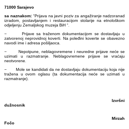
71000 Sarajevo
sa naznakom:
“Prijava na javni poziv za angažiranje nadzoranad
izradom, postavljanjem i restauracijom stolarije na etnološkom
odjeljenju Zemaljskog muzeja BiH “.
− Prijave sa traženom dokumentacijom se dostavljaju u
zatvorenoj neprovidnoj koverti. Na poleđini koverte se obavezno
navodi ime i adresa pošiljaoca.
− Nepotpune, neblagovremene i neuredne prijave neće se
uzimati u razmatranje. Neblagovremene prijave se vraćaju
neotvorene.
− Mole se kandidati da ne dostavljaju dokumentaciju koja nije
tražena u ovom oglasu (ta dokumentacija neće se uzimati u
razmatranje).
Izvršni
dužnosnik
Mirzah
Fočo