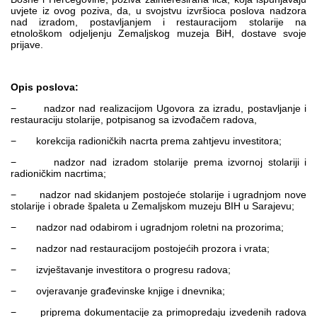
uvjete iz ovog poziva, da, u svojstvu izvršioca poslova nadzora
nad izradom, postavljanjem i restauracijom stolarije na
etnološkom odjeljenju Zemaljskog muzeja BiH, dostave svoje
prijave.
Opis poslova:
− nadzor nad realizacijom Ugovora za izradu, postavljanje i
restauraciju stolarije, potpisanog sa izvođačem radova,
− korekcija radioničkih nacrta prema zahtjevu investitora;
− nadzor nad izradom stolarije prema izvornoj stolariji i
radioničkim nacrtima;
− nadzor nad skidanjem postojeće stolarije i ugradnjom nove
stolarije i obrade špaleta u Zemaljskom muzeju BIH u Sarajevu;
− nadzor nad odabirom i ugradnjom roletni na prozorima;
− nadzor nad restauracijom postojećih prozora i vrata;
− izvještavanje investitora o progresu radova;
− ovjeravanje građevinske knjige i dnevnika;
− priprema dokumentacije za primopredaju izvedenih radova