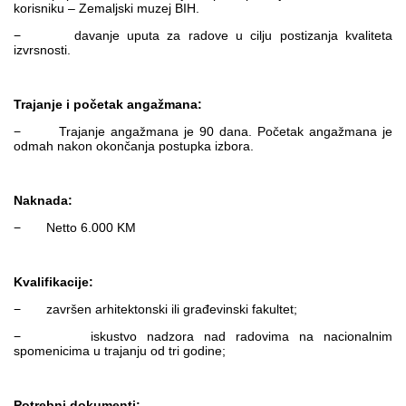
korisniku – Zemaljski muzej BIH.
− davanje uputa za radove u cilju postizanja kvaliteta
izvrsnosti.
Trajanje i početak angažmana:
− Trajanje angažmana je 90 dana. Početak angažmana je
odmah nakon okončanja postupka izbora.
Naknada:
− Netto 6.000 KM
Kvalifikacije:
− završen arhitektonski ili građevinski fakultet;
− iskustvo nadzora nad radovima na nacionalnim
spomenicima u trajanju od tri godine;
Potrebni dokumenti: