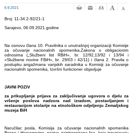
Multimedija
6.9.2021
Broj: 11-34.2-92/21-1
Sarajevo, 06.09.2021.godine
Na osnovu člana 10. Pravilnika o unutrašnjoj organizaciji Komisije
za očuvanje nacionalnih spomenika,Zakona o obligacionim
odnosima („Službeni list RBiH», br. 12/92,13/92 i 13/94 i
«Službene novine FBiH», br. 29/03 i 42/11) i člana 2. Pravila o
postupku angažmana vanjskih saradnika u Komisiji za očuvanje
nacionalnih spomenika, Izvršni funkcioner objavljuje
JAVNI POZIV
za prikupljanje prijava za zaključivanje ugovora o djelu za
vršenje poslova nadzora nad izradom, postavljanjem i
restauracijom stolarije na etnološkom odjeljenju Zemaljskog
muzeja BiH
Naručilac posla, Komisija za očuvanje nacionalnih spomenika
Bosne i Hercegovine, poziva zainteresirana lica, koja ispunjavaju