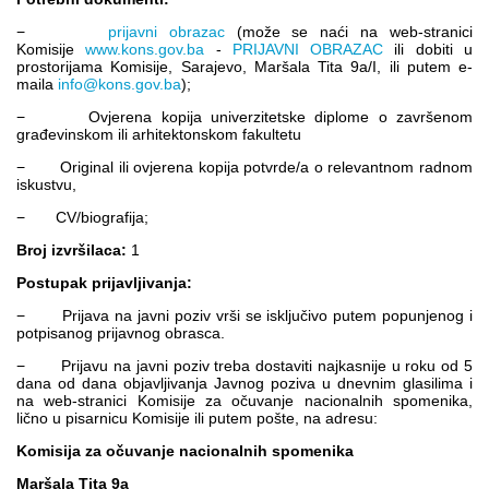
−
prijavni obrazac
(može se naći na web-stranici
Komisije
www.kons.gov.ba
-
PRIJAVNI OBRAZAC
ili dobiti u
prostorijama Komisije, Sarajevo, Maršala Tita 9a/I, ili putem e-
maila
info@kons.gov.ba
);
− Ovjerena kopija univerzitetske diplome o završenom
građevinskom ili arhitektonskom fakultetu
− Original ili ovjerena kopija potvrde/a o relevantnom radnom
iskustvu,
− CV/biografija;
Broj izvršilaca:
1
Postupak prijavljivanja:
− Prijava na javni poziv vrši se isključivo putem popunjenog i
potpisanog prijavnog obrasca.
− Prijavu na javni poziv treba dostaviti najkasnije u roku od 5
dana od dana objavljivanja Javnog poziva u dnevnim glasilima i
na web-stranici Komisije za očuvanje nacionalnih spomenika,
lično u pisarnicu Komisije ili putem pošte, na adresu:
Komisija za očuvanje nacionalnih spomenika
Maršala Tita 9a