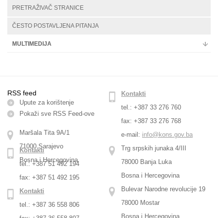
PRETRAŽIVAČ STRANICE
ČESTO POSTAVLJENA PITANJA
MULTIMEDIJA
RSS feed
Kontakti
Upute za korištenje
tel.: +387 33 276 760
Pokaži sve RSS Feed-оve
fax: +387 33 276 768
Maršala Tita 9A/1
e-mail:
info@kons.gov.ba
71000 Sarajevo
Trg srpskih junaka 4/III
Kontakti
Bosna i Hercegovina
78000 Banja Luka
tel.: +387 51 492 194
Bosna i Hercegovina
fax: +387 51 492 195
Bulevar Narodne revolucije 19
Kontakti
78000 Mostar
tel.: +387 36 558 806
Bosna i Hercegovina