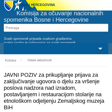
BOSNA I HERCEGOVINA
Komisija za očuvanje nacionalnih
spomenika Bosne i Hercegovine
Svaki spomenik pripada svakom građaninu
svaka osoba je odgovorna za svaki spomenik
Ostale aktuelnosti
Početna
O nama
Zakonski okviri
JAVNI POZIV za prikupljanje prijava za
zaključivanje ugovora o djelu za vršenje
Aktivnosti
poslova nadzora nad izradom,
postavljanjem i restauracijom stolarije na
Nacionalni spomenici
etnološkom odjeljenju Zemaljskog muzeja
Servisi
BiH