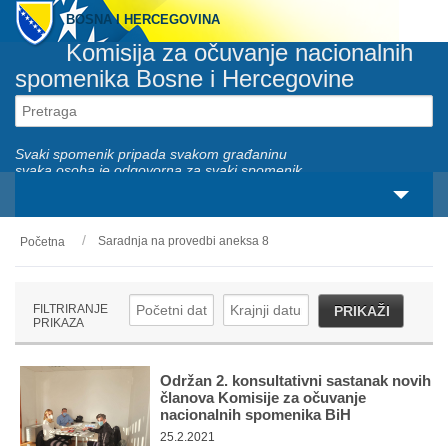
BOSNA I HERCEGOVINA
Komisija za očuvanje nacionalnih
spomenika Bosne i Hercegovine
Svaki spomenik pripada svakom građaninu
svaka osoba je odgovorna za svaki spomenik
Saradnja na provedbi aneksa 8
Početna
O nama
Zakonski okviri
FILTRIRANJE
PRIKAŽI
PRIKAZA
Aktivnosti
Nacionalni spomenici
Održan 2. konsultativni sastanak novih
članova Komisije za očuvanje
nacionalnih spomenika BiH
Servisi
25.2.2021