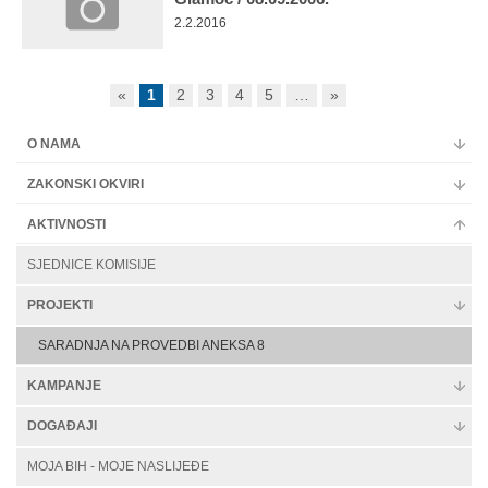
2.2.2016
«
1
2
3
4
5
…
»
O NAMA
ZAKONSKI OKVIRI
AKTIVNOSTI
SJEDNICE KOMISIJE
PROJEKTI
SARADNJA NA PROVEDBI ANEKSA 8
KAMPANJE
DOGAĐAJI
MOJA BIH - MOJE NASLIJEĐE