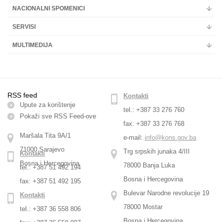
NACIONALNI SPOMENICI
SERVISI
MULTIMEDIJA
RSS feed
Kontakti
Upute za korištenje
tel.: +387 33 276 760
Pokaži sve RSS Feed-оve
fax: +387 33 276 768
Maršala Tita 9A/1
e-mail:
info@kons.gov.ba
71000 Sarajevo
Trg srpskih junaka 4/III
Kontakti
Bosna i Hercegovina
78000 Banja Luka
tel.: +387 51 492 194
Bosna i Hercegovina
fax: +387 51 492 195
Bulevar Narodne revolucije 19
Kontakti
78000 Mostar
tel.: +387 36 558 806
Bosna i Hercegovina