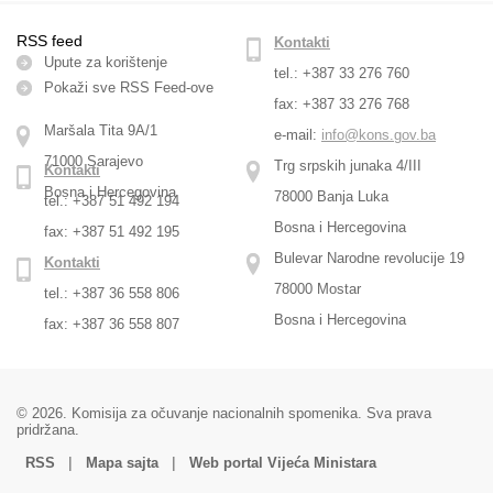
RSS feed
Kontakti
Upute za korištenje
tel.: +387 33 276 760
Pokaži sve RSS Feed-оve
fax: +387 33 276 768
Maršala Tita 9A/1
e-mail:
info@kons.gov.ba
71000 Sarajevo
Trg srpskih junaka 4/III
Kontakti
Bosna i Hercegovina
78000 Banja Luka
tel.: +387 51 492 194
Bosna i Hercegovina
fax: +387 51 492 195
Bulevar Narodne revolucije 19
Kontakti
78000 Mostar
tel.: +387 36 558 806
Bosna i Hercegovina
fax: +387 36 558 807
© 2026. Komisija za očuvanje nacionalnih spomenika. Sva prava
pridržana.
|
|
RSS
Mapa sajta
Web portal Vijeća Ministara