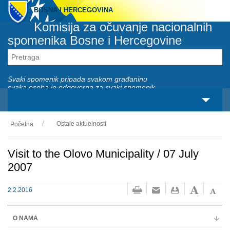
BOSNA I HERCEGOVINA
Komisija za očuvanje nacionalnih
spomenika Bosne i Hercegovine
Svaki spomenik pripada svakom građaninu
svaka osoba je odgovorna za svaki spomenik
Ostale aktuelnosti
Početna
O nama
Zakonski okviri
Visit to the Olovo Municipality / 07 July
2007
Aktivnosti
2.2.2016
Nacionalni spomenici
Servisi
O NAMA