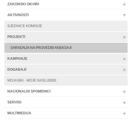
ZAKONSKI OKVIRI
Multimedija
AKTIVNOSTI
SJEDNICE KOMISIJE
PROJEKTI
SARADNJA NA PROVEDBI ANEKSA 8
KAMPANJE
DOGAĐAJI
MOJA BIH - MOJE NASLIJEĐE
NACIONALNI SPOMENICI
SERVISI
MULTIMEDIJA