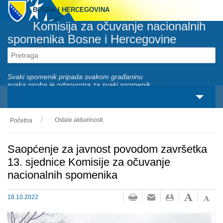
BOSNA I HERCEGOVINA
Komisija za očuvanje nacionalnih
spomenika Bosne i Hercegovine
Svaki spomenik pripada svakom građaninu
svaka osoba je odgovorna za svaki spomenik
Ostale aktuelnosti
Početna
O nama
Zakonski okviri
Saopćenje za javnost povodom završetka
13. sjednice Komisije za očuvanje
Aktivnosti
nacionalnih spomenika
Nacionalni spomenici
18.10.2022
Servisi