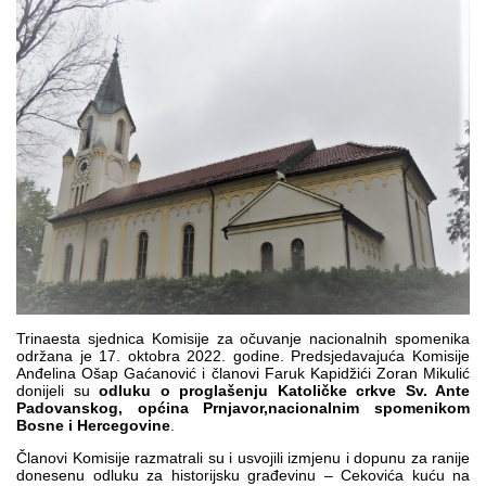
Multimedija
Trinaesta sjednica Komisije za očuvanje nacionalnih spomenika
održana je 17. oktobra 2022. godine. Predsjedavajuća Komisije
Anđelina Ošap Gaćanović i članovi Faruk Kapidžići Zoran Mikulić
donijeli su
odluku o proglašenju Katoličke
crkv
e
Sv. Ante
Padovanskog,
općina
Prnjavor
,
nacionalnim spomenikom
Bosne i Hercegovine
.
Članovi Komisije razmatrali su i usvojili izmjenu i dopunu za ranije
donesenu odluku za historijsku građevinu – Cekovića kuću na