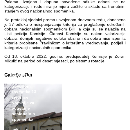
Palama. Izmjena i dopuna navedene odluke odnosi se na
kategorizaciju i redefiniranje mjera zaštite u skladu sa trenutnim
stanjem ovog nacionalnog spomenika.
Na protekloj sjednici prema usvojenom dnevnom redu, doneseno
je 37 odluka o neispunjavanju kriterija za proglašenje određenih
dobara nacionalnim spomenikom BiH, a koja su se nalazila na
Listi peticija Komisije. Članovi Komisije su nakon valorizacije
dobara, donijeli negativne odluke obzirom da dobra nisu ispunila
kriterije propisane Pravilnikom o kriterijima vrednovanja, podjeli i
kategorizaciji nacionalnih spomenika.
Od 18. oktobra 2022. godine, predsjedatelj Komisije je Zoran
Mikulić na period od deset mjeseci, po sistemu rotacije.
Galerije slika
SAOPĆENJE ZA
JAVNOST
povodom
završetka 13.
sjednice
Komisije za
očuvanje
nacionalnih
spomenika