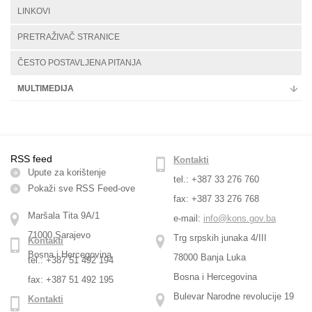
LINKOVI
PRETRAŽIVAČ STRANICE
ČESTO POSTAVLJENA PITANJA
MULTIMEDIJA
RSS feed
Kontakti
Upute za korištenje
tel.: +387 33 276 760
Pokaži sve RSS Feed-оve
fax: +387 33 276 768
Maršala Tita 9A/1
e-mail:
info@kons.gov.ba
71000 Sarajevo
Trg srpskih junaka 4/III
Kontakti
Bosna i Hercegovina
78000 Banja Luka
tel.: +387 51 492 194
Bosna i Hercegovina
fax: +387 51 492 195
Bulevar Narodne revolucije 19
Kontakti