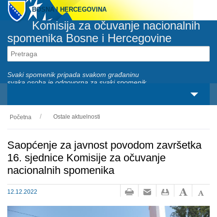
BOSNA I HERCEGOVINA
Komisija za očuvanje nacionalnih
spomenika Bosne i Hercegovine
Svaki spomenik pripada svakom građaninu
svaka osoba je odgovorna za svaki spomenik
Ostale aktuelnosti
Početna
O nama
Zakonski okviri
Saopćenje za javnost povodom završetka
16. sjednice Komisije za očuvanje
Aktivnosti
nacionalnih spomenika
Nacionalni spomenici
12.12.2022
Servisi