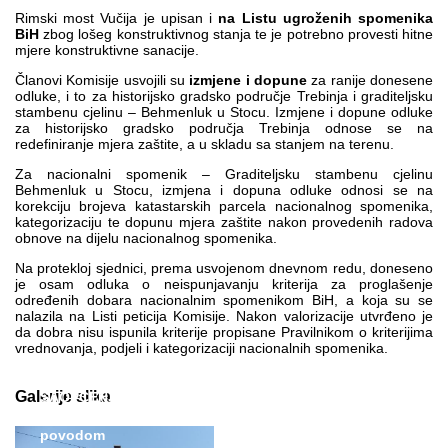
Rimski most Vučija je upisan i
na Listu ugroženih spomenika
BiH
zbog lošeg konstruktivnog stanja te je potrebno provesti hitne
mjere konstruktivne sanacije.
Članovi Komisije usvojili su
izmjene i dopune
za ranije donesene
odluke, i to za historijsko gradsko područje Trebinja i graditeljsku
stambenu cjelinu – Behmenluk u Stocu. Izmjene i dopune odluke
za historijsko gradsko područja Trebinja odnose se na
redefiniranje mjera zaštite, a u skladu sa stanjem na terenu.
Za nacionalni spomenik – Graditeljsku stambenu cjelinu
Behmenluk u Stocu, izmjena i dopuna odluke odnosi se na
korekciju brojeva katastarskih parcela nacionalnog spomenika,
kategorizaciju te dopunu mjera zaštite nakon provedenih radova
obnove na dijelu nacionalnog spomenika.
Na protekloj sjednici, prema usvojenom dnevnom redu, doneseno
je osam odluka o neispunjavanju kriterija za proglašenje
određenih dobara nacionalnim spomenikom BiH, a koja su se
nalazila na Listi peticija Komisije. Nakon valorizacije utvrđeno je
da dobra nisu ispunila kriterije propisane Pravilnikom o kriterijima
vrednovanja, podjeli i kategorizaciji nacionalnih spomenika.
Galerije slika
SAOPĆENJE ZA
JAVNOST
povodom