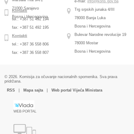
e-mail:
info@kons.gov.ba
71000 Sarajevo
Trg srpskih junaka 4/III
Kontakti
Bosna i Hercegovina
78000 Banja Luka
tel.: +387 51 492 194
Bosna i Hercegovina
fax: +387 51 492 195
Bulevar Narodne revolucije 19
Kontakti
78000 Mostar
tel.: +387 36 558 806
Bosna i Hercegovina
fax: +387 36 558 807
© 2026. Komisija za očuvanje nacionalnih spomenika. Sva prava
pridržana.
|
|
RSS
Mapa sajta
Web portal Vijeća Ministara
WEB PORTAL