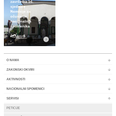
završetka 16.
sjednice
Komisije za
očuvanje
nacionalnih
spomenika
5
O NAMA
ZAKONSKI OKVIRI
AKTIVNOSTI
NACIONALNI SPOMENICI
SERVISI
PETICIJE