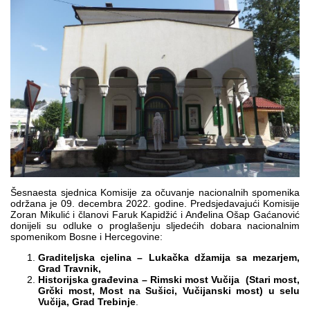
Multimedija
Šesnaesta sjednica Komisije za očuvanje nacionalnih spomenika
održana je 09. decembra 2022. godine. Predsjedavajući Komisije
Zoran Mikulić i članovi Faruk Kapidžić i Anđelina Ošap Gaćanović
donijeli su odluke o proglašenju sljedećih dobara nacionalnim
spomenikom Bosne i Hercegovine:
Graditeljska cjelina –
Lukačka džamija sa mezarjem,
Grad Travnik,
Historijska građevina – Rimski most Vučija (Stari most,
Grčki most, Most na Sušici, Vučijanski most) u selu
Vučija, Grad Trebinje
.