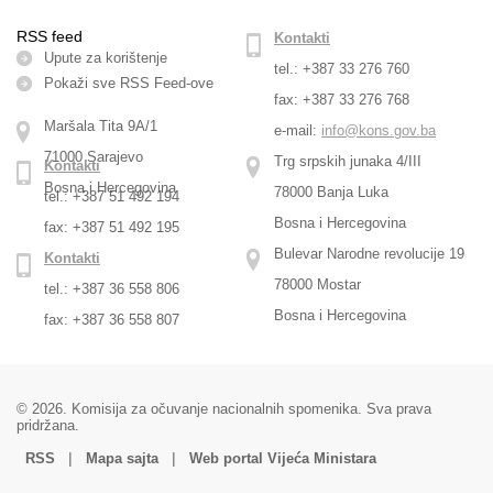
RSS feed
Kontakti
Upute za korištenje
tel.: +387 33 276 760
Pokaži sve RSS Feed-оve
fax: +387 33 276 768
Maršala Tita 9A/1
e-mail:
info@kons.gov.ba
71000 Sarajevo
Trg srpskih junaka 4/III
Kontakti
Bosna i Hercegovina
78000 Banja Luka
tel.: +387 51 492 194
Bosna i Hercegovina
fax: +387 51 492 195
Bulevar Narodne revolucije 19
Kontakti
78000 Mostar
tel.: +387 36 558 806
Bosna i Hercegovina
fax: +387 36 558 807
© 2026. Komisija za očuvanje nacionalnih spomenika. Sva prava
pridržana.
|
|
RSS
Mapa sajta
Web portal Vijeća Ministara