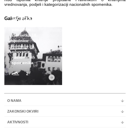
vrednovanja, podjeli i kategorizaciji nacionalnih spomenika.
Galerije slika
SAOPĆENJE ZA
JAVNOST
povodom
završetka 18.
sjednice
Komisije za
očuvanje
nacionalnih
spomenika
2
O NAMA
ZAKONSKI OKVIRI
AKTIVNOSTI