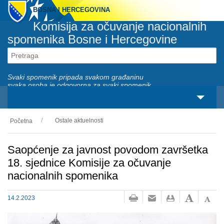
BOSNA I HERCEGOVINA
Komisija za očuvanje nacionalnih
spomenika Bosne i Hercegovine
Svaki spomenik pripada svakom građaninu
svaka osoba je odgovorna za svaki spomenik
Ostale aktuelnosti
Početna
O nama
Zakonski okviri
Saopćenje za javnost povodom završetka
18. sjednice Komisije za očuvanje
Aktivnosti
nacionalnih spomenika
Nacionalni spomenici
14.2.2023
Servisi