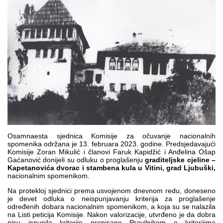
Multimedija
Osamnaesta sjednica Komisije za očuvanje nacionalnih
spomenika održana je 13. februara 2023. godine. Predsjedavajući
Komisije Zoran Mikulić i članovi Faruk Kapidžić i Anđelina Ošap
Gaćanović donijeli su odluku o proglašenju
graditeljske cjeline –
Kapetanovića dvorac i stambena kula u Vitini, grad Ljubuški,
nacionalnim spomenikom.
Na protekloj sjednici prema usvojenom dnevnom redu, doneseno
je devet odluka o neispunjavanju kriterija za proglašenje
određenih dobara nacionalnim spomenikom, a koja su se nalazila
na Listi peticija Komisije. Nakon valorizacije, utvrđeno je da dobra
nisu ispunila kriterije propisane Pravilnikom o kriterijima