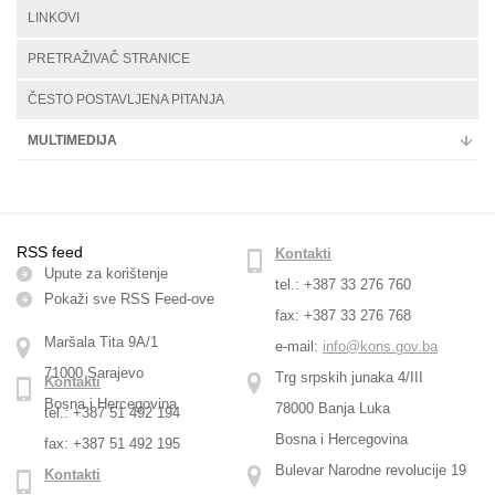
LINKOVI
PRETRAŽIVAČ STRANICE
ČESTO POSTAVLJENA PITANJA
MULTIMEDIJA
RSS feed
Kontakti
Upute za korištenje
tel.: +387 33 276 760
Pokaži sve RSS Feed-оve
fax: +387 33 276 768
Maršala Tita 9A/1
e-mail:
info@kons.gov.ba
71000 Sarajevo
Trg srpskih junaka 4/III
Kontakti
Bosna i Hercegovina
78000 Banja Luka
tel.: +387 51 492 194
Bosna i Hercegovina
fax: +387 51 492 195
Bulevar Narodne revolucije 19
Kontakti