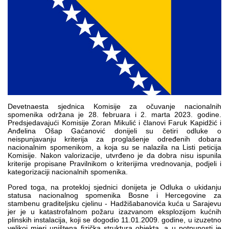
Multimedija
Devetnaesta sjednica Komisije za očuvanje nacionalnih
spomenika održana je 28. februara i 2. marta 2023. godine.
Predsjedavajući Komisije Zoran Mikulić i članovi Faruk Kapidžić i
Anđelina Ošap Gaćanović donijeli su četiri odluke o
neispunjavanju kriterija za proglašenje određenih dobara
nacionalnim spomenikom, a koja su se nalazila na Listi peticija
Komisije. Nakon valorizacije, utvrđeno je da dobra nisu ispunila
kriterije propisane Pravilnikom o kriterijima vrednovanja, podjeli i
kategorizaciji nacionalnih spomenika.
Pored toga, na protekloj sjednici donijeta je Odluka o ukidanju
statusa nacionalnog spomenika Bosne i Hercegovine za
stambenu graditeljsku cjelinu - Hadžišabanovića kuća u Sarajevu
jer je u katastrofalnom požaru izazvanom eksplozijom kućnih
plinskih instalacija, koji se dogodio 11.01.2009. godine, u izuzetno
velikoj mjeri uništena fizička struktura objekta, a u potpunosti je