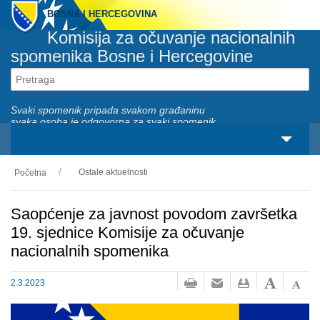
BOSNA I HERCEGOVINA
Komisija za očuvanje nacionalnih
spomenika Bosne i Hercegovine
Svaki spomenik pripada svakom građaninu
svaka osoba je odgovorna za svaki spomenik
Ostale aktuelnosti
Početna
O nama
Zakonski okviri
Saopćenje za javnost povodom završetka
19. sjednice Komisije za očuvanje
Aktivnosti
nacionalnih spomenika
Nacionalni spomenici
2.3.2023
Servisi