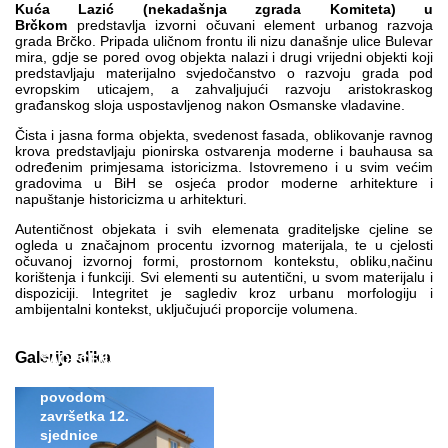
Kuća Lazić (nekadašnja zgrada Komiteta)
u
Brčkom
predstavlja izvorni očuvani element urbanog razvoja
grada Brčko. Pripada uličnom frontu ili nizu današnje ulice Bulevar
mira, gdje se pored ovog objekta nalazi i drugi vrijedni objekti koji
predstavljaju materijalno svjedočanstvo o razvoju grada pod
evropskim uticajem, a zahvaljujući razvoju aristokraskog
građanskog sloja uspostavljenog nakon Osmanske vladavine.
Čista i jasna forma objekta, svedenost fasada, oblikovanje ravnog
krova predstavljaju pionirska ostvarenja moderne i bauhausa sa
određenim primjesama istoricizma. Istovremeno i u svim većim
gradovima u BiH se osjeća prodor moderne arhitekture i
napuštanje historicizma u arhitekturi.
Autentičnost objekata i svih elemenata graditeljske cjeline se
ogleda u značajnom procentu izvornog materijala, te u cjelosti
očuvanoj izvornoj formi, prostornom kontekstu, obliku,načinu
korištenja i funkciji. Svi elementi su autentični, u svom materijalu i
dispoziciji. Integritet je saglediv kroz urbanu morfologiju i
ambijentalni kontekst, uključujući proporcije volumena.
Galerije slika
SAOPĆENJE ZA
JAVNOST
povodom
završetka 12.
sjednice