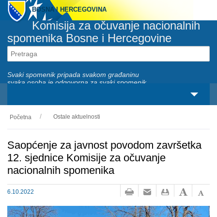
BOSNA I HERCEGOVINA
Komisija za očuvanje nacionalnih
spomenika Bosne i Hercegovine
Svaki spomenik pripada svakom građaninu
svaka osoba je odgovorna za svaki spomenik
Ostale aktuelnosti
Početna
O nama
Zakonski okviri
Saopćenje za javnost povodom završetka
12. sjednice Komisije za očuvanje
Aktivnosti
nacionalnih spomenika
Nacionalni spomenici
6.10.2022
Servisi