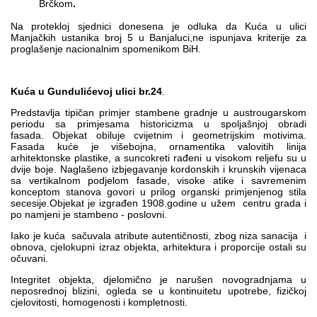
Brčkom
.
Na protekloj sjednici donesena je odluka da Kuća u ulici
Manjačkih ustanika broj 5 u Banjaluci,ne ispunjava kriterije za
proglašenje nacionalnim spomenikom BiH.
Kuća u Gundulićevoj ulici br.24
.
Predstavlja tipičan primjer stambene gradnje u austrougarskom
periodu sa primjesama historicizma u spoljašnjoj obradi
fasada. Objekat obiluje cvijetnim i geometrijskim motivima.
Fasada kuće je višebojna, ornamentika valovitih linija
arhitektonske plastike, a suncokreti rađeni u visokom reljefu su u
dvije boje. Naglašeno izbjegavanje kordonskih i krunskih vijenaca
sa vertikalnom podjelom fasade, visoke atike i savremenim
konceptom stanova govori u prilog organski primjenjenog stila
secesije.Objekat je izgrađen 1908.godine u užem centru grada i
po namjeni je stambeno - poslovni.
Iako je kuća sačuvala atribute autentičnosti, zbog niza sanacija i
obnova, cjelokupni izraz objekta, arhitektura i proporcije ostali su
očuvani.
Integritet objekta, djelomično je narušen novogradnjama u
neposrednoj blizini, ogleda se u kontinuitetu upotrebe, fizičkoj
cjelovitosti, homogenosti i kompletnosti.