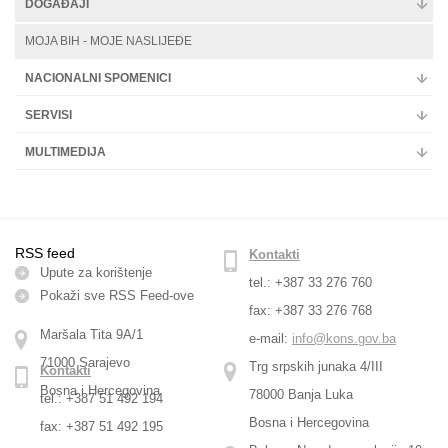
DOGAĐAJI
MOJA BIH - MOJE NASLIJEĐE
NACIONALNI SPOMENICI
SERVISI
MULTIMEDIJA
RSS feed
Kontakti
Upute za korištenje
tel.: +387 33 276 760
Pokaži sve RSS Feed-оve
fax: +387 33 276 768
Maršala Tita 9A/1
e-mail:
info@kons.gov.ba
71000 Sarajevo
Trg srpskih junaka 4/III
Kontakti
Bosna i Hercegovina
78000 Banja Luka
tel.: +387 51 492 194
Bosna i Hercegovina
fax: +387 51 492 195