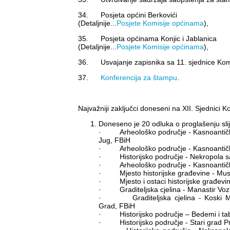
34. Posjeta općini Berkovići
(Detaljnije...
Posjete Komisije općinama
),
35. Posjeta općinama Konjic i Jablanica
(Detaljnije...
Posjete Komisije općinama
),
36. Usvajanje zapisnika sa 11. sjednice Komi
37.
Konferencija za štampu
.
Najvažniji zaključci doneseni na XII. Sjednici Ko
Doneseno je 20 odluka o proglašenju sl
· Arheološko područje - Kasnoantička d
Jug, FBiH
· Arheološko područje - Kasnoantička
· Historijsko područje - Nekropola sa 
· Arheološko područje - Kasnoantička 
· Mjesto historijske građevine - Musa
· Mjesto i ostaci historijske građevine
· Graditeljska cjelina - Manastir Vozu
· Graditeljska cjelina - Koski Meh
Grad, FBiH
· Historijsko područje – Bedemi i tabi
· Historijsko područje - Stari grad Pr