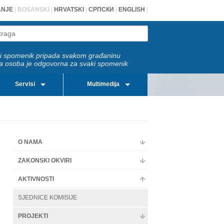
ANJE
|
BOSANSKI
|
HRVATSKI
|
СРПСКИ
|
ENGLISH
|
i spomenik pripada svakom građaninu
a osoba je odgovorna za svaki spomenik
Servisi
Multimedija
O NAMA
ZAKONSKI OKVIRI
AKTIVNOSTI
SJEDNICE KOMISIJE
PROJEKTI