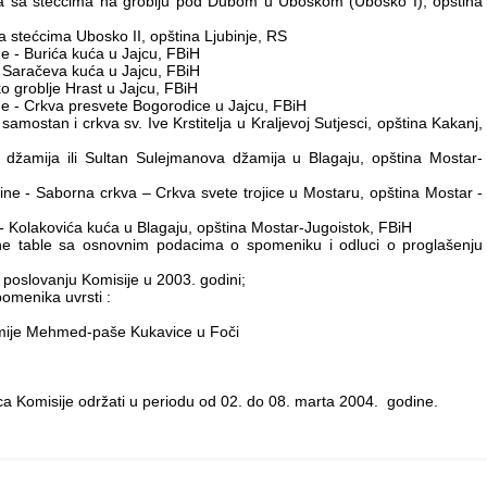
sa stećcima na groblju pod Dubom u Uboskom (Ubosko I), opština
stećcima Ubosko II, opština Ljubinje, RS
e - Burića kuća u Jajcu, FBiH
Saračeva kuća u Jajcu, FBiH
 groblje Hrast u Jajcu, FBiH
e - Crkva presvete Bogorodice u Jajcu, FBiH
ostan i crkva sv. Ive Krstitelja u Kraljevoj Sutjesci, opština Kakanj,
mija ili Sultan Sulejmanova džamija u Blagaju, opština Mostar-
e - Saborna crkva – Crkva svete trojice u Mostaru, opština Mostar -
- Kolakovića kuća u Blagaju, opština Mostar-Jugoistok, FBiH
ne table sa osnovnim podacima o spomeniku i odluci o proglašenju
m poslovanju Komisije u 2003. godini;
pomenika uvrsti :
džamije Mehmed-paše Kukavice u Foči
ca Komisije održati u periodu od 02. do 08. marta 2004. godine.