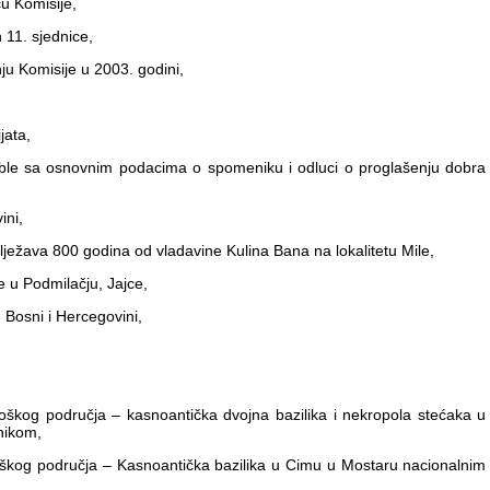
 Komisije,
11. sjednice,
u Komisije u 2003. godini,
ata,
e sa osnovnim podacima o spomeniku i odluci o proglašenju dobra
ni,
ežava 800 godina od vladavine Kulina Bana na lokalitetu Mile,
 u Podmilačju, Jajce,
osni i Hercegovini,
kog područja – kasnoantička dvojna bazilika i nekropola stećaka u
nikom,
kog područja – Kasnoantička bazilika u Cimu u Mostaru nacionalnim