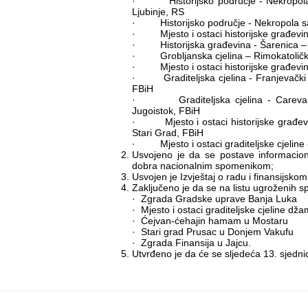
· Historijsko područje - Nekropola 
Ljubinje, RS
· Historijsko područje - Nekropola sa 
· Mjesto i ostaci historijske građevin
· Historijska građevina - Šarenica – 
· Grobljanska cjelina – Rimokatoličko
· Mjesto i ostaci historijske građevin
· Graditeljska cjelina - Franjevački sam
FBiH
· Graditeljska cjelina - Careva dža
Jugoistok, FBiH
· Mjesto i ostaci historijske građevin
Stari Grad, FBiH
· Mjesto i ostaci graditeljske cjeline 
Usvojeno je da se postave informacio
dobra nacionalnim spomenikom;
Usvojen je Izvještaj o radu i finansijsko
Zaključeno je da se na listu ugroženih s
· Zgrada Gradske uprave Banja Luka
· Mjesto i ostaci graditeljske cjeline 
· Ćejvan-ćehajin hamam u Mostaru
· Stari grad Prusac u Donjem Vakufu
· Zgrada Finansija u Jajcu.
Utvrđeno je da će se sljedeća 13. sjedni