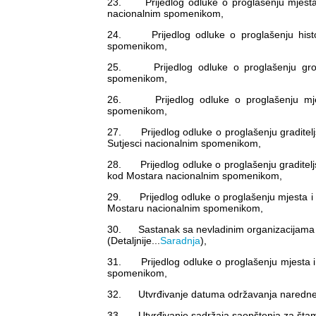
23. Prijedlog odluke o proglašenju mjesta i
nacionalnim spomenikom,
24. Prijedlog odluke o proglašenju histor
spomenikom,
25. Prijedlog odluke o proglašenju groblj
spomenikom,
26. Prijedlog odluke o proglašenju mjes
spomenikom,
27. Prijedlog odluke o proglašenju graditeljsk
Sutjesci nacionalnim spomenikom,
28. Prijedlog odluke o proglašenju graditeljs
kod Mostara nacionalnim spomenikom,
29. Prijedlog odluke o proglašenju mjesta i o
Mostaru nacionalnim spomenikom,
30. Sastanak sa nevladinim organizacijama k
(Detaljnije...
Saradnja
),
31. Prijedlog odluke o proglašenju mjesta i o
spomenikom,
32. Utvrđivanje datuma održavanja naredne 
33. Utvrđivanje sadržaja saopštenja za šta