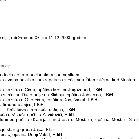
sije, održane od 06. do 11.12.2003. godine,
misije:
ijedećih dobara nacionalnim spomenikom:
vojna bazilika i nekropola sa stećcimau Žitomislićima kod Mostara, 
 bazilika u Cimu, opština Mostar-Jugozapad, FBiH
stećcima Dugo polje na Blidinju, opština Jablanica, FBiH
bazilika u Oborcima, opština Donji Vakuf, FBiH
firhana u Jajcu, FBiH
 - Kršlakova stara kuća u Jajcu, FBiH
ća u Vozući, opština Zavidovići, FBiH
med-pašina džamija i medresa u Mostaru, opština Mostar -Stari
je starog grada Jajca, FBiH
usac, opština Donji Vakuf, FBiH