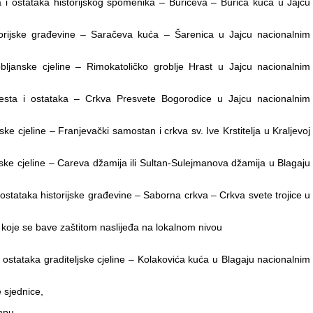
 ostataka historijskog spomenika – Burićeva – Burića kuća u Jajcu
ijske građevine – Saračeva kuća – Šarenica u Jajcu nacionalnim
anske cjeline – Rimokatoličko groblje Hrast u Jajcu nacionalnim
ta i ostataka – Crkva Presvete Bogorodice u Jajcu nacionalnim
e cjeline – Franjevački samostan i crkva sv. Ive Krstitelja u Kraljevoj
ke cjeline – Careva džamija ili Sultan-Sulejmanova džamija u Blagaju
stataka historijske građevine – Saborna crkva – Crkva svete trojice u
oje se bave zaštitom naslijeđa na lokalnom nivou
stataka graditeljske cjeline – Kolakovića kuća u Blagaju nacionalnim
sjednice,
mpu,