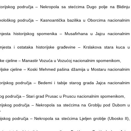
ijskog područja – Nekropola sa stećcima Dugo polje na Blidinju
loškog područja – Kasnoantička bazilika u Oborcima nacionalnim
ta historijskog spomenika – Musafirhana u Jajcu nacionalnim
ta i ostataka historijske građevine – Krslakova stara kuca u
ske cjeline – Manastir Vozuća u Vozućoj nacionalnim spomenikom,
ljske cjeline – Koski Mehmed pašina džamija u Mostaru nacionalnim
ijskog područja – Bedemi i tabije starog grada Jajca nacionalnim
kog područja – Stari grad Prusac u Pruscu nacionalnim spomenikom,
ijskog područja – Nekropola sa stećcima na Groblju pod Dubom u
,
skog područja – Nekropola sa stećcima Ljeljen groblje (Ubosko II),