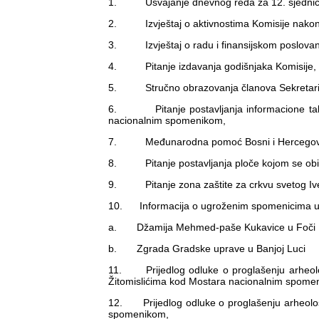
1. Usvajanje dnevnog reda za 12. sjednicu
2. Izvještaj o aktivnostima Komisije nakon 
3. Izvještaj o radu i finansijskom poslovanj
4. Pitanje izdavanja godišnjaka Komisije,
5. Stručno obrazovanja članova Sekretarij
6. Pitanje postavljanja informacione tabl
nacionalnim spomenikom,
7. Međunarodna pomoć Bosni i Hercegovi
8. Pitanje postavljanja ploče kojom se obilj
9. Pitanje zona zaštite za crkvu svetog Ive
10. Informacija o ugroženim spomenicima u B
a. Džamija Mehmed-paše Kukavice u Foči
b. Zgrada Gradske uprave u Banjoj Luci
11. Prijedlog odluke o proglašenju arheološ
Žitomislićima kod Mostara nacionalnim spome
12. Prijedlog odluke o proglašenju arheološ
spomenikom,