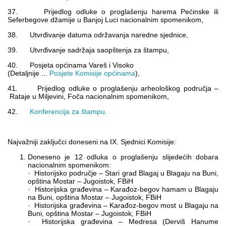
37. Prijedlog odluke o proglašenju harema Pećinske ili
Seferbegove džamije u Banjoj Luci nacionalnim spomenikom,
38. Utvrđivanje datuma održavanja naredne sjednice,
39. Utvrđivanje sadržaja saopštenja za štampu,
40. Posjeta općinama Vareš i Visoko
(Detaljnije ...
Posjete Komisije općinama
),
41. Prijedlog odluke o proglašenju arheološkog područja –
Rataje u Miljevini, Foča nacionalnim spomenikom,
42.
Konferencija za štampu.
Najvažniji zaključci doneseni na IX. Sjednici Komisije:
Doneseno je 12 odluka o proglašenju slijedećih dobara
nacionalnim spomenikom:
· Historijsko područje – Stari grad Blagaj u Blagaju na Buni,
opština Mostar – Jugoistok, FBiH
· Historijska građevina – Karađoz-begov hamam u Blagaju
na Buni, opština Mostar – Jugoistok, FBiH
· Historijska građevina – Karađoz-begov most u Blagaju na
Buni, opština Mostar – Jugoistok, FBiH
· Historijska građevina – Medresa (Derviš Hanume