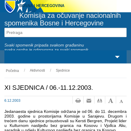
BOSNA I HERCEGOVINA
Komisija za očuvanje nacionalnih
spomenika Bosne i Hercegovine
Svaki spomenik pripada svakom građaninu
svaka osoba je odgovorna za svaki spomenik
Aktivnosti
Sjednice
Početna
O nama
Zakonski okviri
XI SJEDNICA / 06.-11.12.2003.
Aktivnosti
6.12.2003
Nacionalni spomenici
Jedanaesta sjednica Komisije održana je od 06. do 11. decembra
2003. godine u prostorijama Komisije u Sarajevu. Drugom i
trećem danu sjednice prisustvovali su Kersti Bergren, Projekt lider
Servisi
u Kulturnom naslijeđu bez granica na Kosovu i Vjollca Aliu,
saradnik u odjelu Kulturnog naslijeđa bez granica za Kosovo.