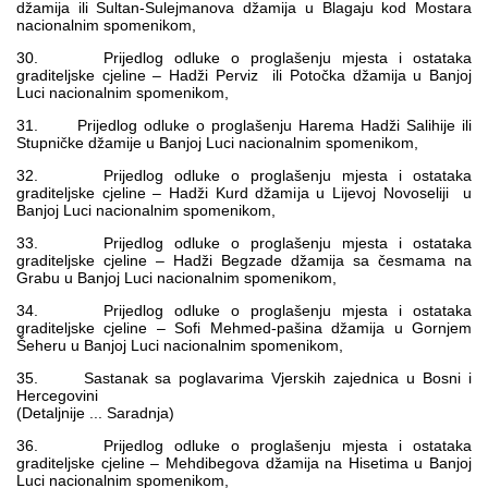
džamija ili Sultan-Sulejmanova džamija u Blagaju kod Mostara
nacionalnim spomenikom,
30. Prijedlog odluke o proglašenju mjesta i ostataka
graditeljske cjeline – Hadži Perviz ili Potočka džamija u Banjoj
Luci nacionalnim spomenikom,
31. Prijedlog odluke o proglašenju Harema Hadži Salihije ili
Stupničke džamije u Banjoj Luci nacionalnim spomenikom,
32. Prijedlog odluke o proglašenju mjesta i ostataka
graditeljske cjeline – Hadži Kurd džamija u Lijevoj Novoseliji u
Banjoj Luci nacionalnim spomenikom,
33. Prijedlog odluke o proglašenju mjesta i ostataka
graditeljske cjeline – Hadži Begzade džamija sa česmama na
Grabu u Banjoj Luci nacionalnim spomenikom,
34. Prijedlog odluke o proglašenju mjesta i ostataka
graditeljske cjeline – Sofi Mehmed-pašina džamija u Gornjem
Šeheru u Banjoj Luci nacionalnim spomenikom,
35. Sastanak sa poglavarima Vjerskih zajednica u Bosni i
Hercegovini
(Detaljnije ... Saradnja)
36. Prijedlog odluke o proglašenju mjesta i ostataka
graditeljske cjeline – Mehdibegova džamija na Hisetima u Banjoj
Luci nacionalnim spomenikom,