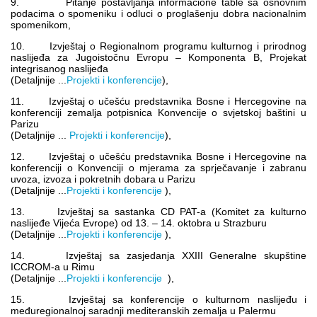
9. Pitanje postavljanja informacione table sa osnovnim
podacima o spomeniku i odluci o proglašenju dobra nacionalnim
spomenikom,
10. Izvještaj o Regionalnom programu kulturnog i prirodnog
naslijeđa za Jugoistočnu Evropu – Komponenta B, Projekat
integrisanog naslijeđa
(Detaljnije ...
Projekti i konferencije
),
11. Izvještaj o učešću predstavnika Bosne i Hercegovine na
konferenciji zemalja potpisnica Konvencije o svjetskoj baštini u
Parizu
(Detaljnije ...
Projekti i konferencije
),
12. Izvještaj o učešću predstavnika Bosne i Hercegovine na
konferenciji o Konvenciji o mjerama za sprječavanje i zabranu
uvoza, izvoza i pokretnih dobara u Parizu
(Detaljnije ...
Projekti i konferencije
),
13. Izvještaj sa sastanka CD PAT-a (Komitet za kulturno
naslijeđe Vijeća Evrope) od 13. – 14. oktobra u Strazburu
(Detaljnije ...
Projekti i konferencije
),
14. Izvještaj sa zasjedanja XXIII Generalne skupštine
ICCROM-a u Rimu
(Detaljnije ...
Projekti i konferencije
),
15. Izvještaj sa konferencije o kulturnom naslijeđu i
međuregionalnoj saradnji mediteranskih zemalja u Palermu