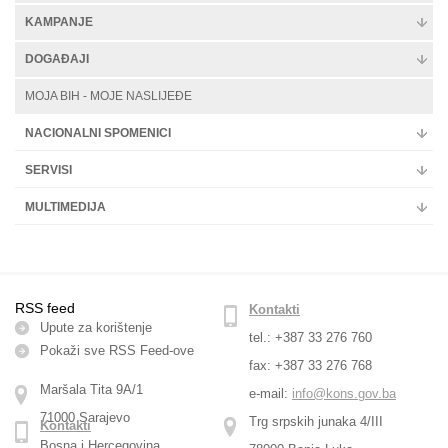
KAMPANJE
DOGAĐAJI
MOJA BIH - MOJE NASLIJEĐE
NACIONALNI SPOMENICI
SERVISI
MULTIMEDIJA
RSS feed
Kontakti
Upute za korištenje
tel.: +387 33 276 760
Pokaži sve RSS Feed-оve
fax: +387 33 276 768
Maršala Tita 9A/1
e-mail:
info@kons.gov.ba
71000 Sarajevo
Trg srpskih junaka 4/III
Kontakti
Bosna i Hercegovina