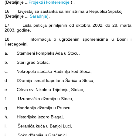
(Detaljnije ...
Projekti i konferencije
) ,
16. Izvještaj sa sastanka sa ministrima u Republici Srpskoj
(Detaljnije ...
Saradnja
),
17. Lista peticija primljenih od oktobra 2002. do 28. marta
2003. godine,
18. Informacija o ugroženim spomenicima u Bosni i
Hercegovini,
a. Stambeni kompleks Ada u Stocu,
b. Stari grad Stolac,
c. Nekropola stećaka Radimlja kod Stoca,
d. Džamija Ismail-kapetana Šarića u Stocu,
e. Crkva sv. Nikole u Trijebnju, Stolac,
f. Uzunovićka džamija u Stocu,
g. Handanija džamija u Pruscu,
h. Historijsko jezgro Blagaj,
i. Šeranića kuća u Banjoj Luci,
j. Soko džamija u Gračanici,