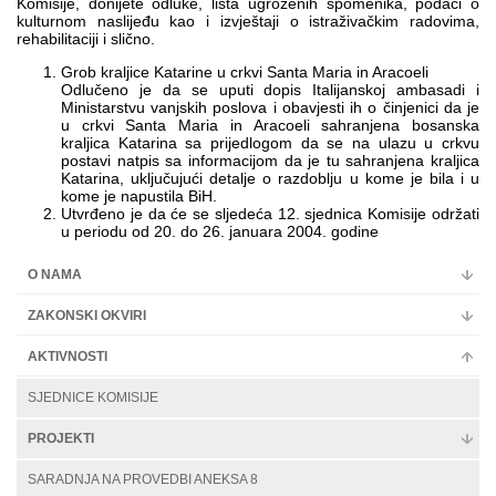
Komisije, donijete odluke, lista ugroženih spomenika, podaci o
kulturnom naslijeđu kao i izvještaji o istraživačkim radovima,
rehabilitaciji i slično.
Grob kraljice Katarine u crkvi Santa Maria in Aracoeli
Odlučeno je da se uputi dopis Italijanskoj ambasadi i
Ministarstvu vanjskih poslova i obavjesti ih o činjenici da je
u crkvi Santa Maria in Aracoeli sahranjena bosanska
kraljica Katarina sa prijedlogom da se na ulazu u crkvu
postavi natpis sa informacijom da je tu sahranjena kraljica
Katarina, uključujući detalje o razdoblju u kome je bila i u
kome je napustila BiH.
Utvrđeno je da će se sljedeća 12. sjednica Komisije održati
u periodu od 20. do 26. januara 2004. godine
O NAMA
ZAKONSKI OKVIRI
AKTIVNOSTI
SJEDNICE KOMISIJE
PROJEKTI
SARADNJA NA PROVEDBI ANEKSA 8