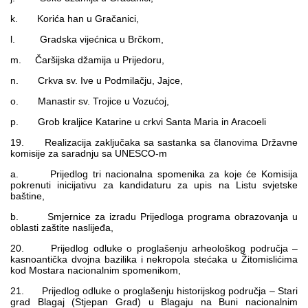
k. Korića han u Gračanici,
l. Gradska vijećnica u Brčkom,
m. Čaršijska džamija u Prijedoru,
n. Crkva sv. Ive u Podmilačju, Jajce,
o. Manastir sv. Trojice u Vozućoj,
p. Grob kraljice Katarine u crkvi Santa Maria in Aracoeli
19. Realizacija zaključaka sa sastanka sa članovima Državne
komisije za saradnju sa UNESCO-m
a. Prijedlog tri nacionalna spomenika za koje će Komisija
pokrenuti inicijativu za kandidaturu za upis na Listu svjetske
baštine,
b. Smjernice za izradu Prijedloga programa obrazovanja u
oblasti zaštite naslijeđa,
20. Prijedlog odluke o proglašenju arheološkog područja –
kasnoantička dvojna bazilika i nekropola stećaka u Žitomislićima
kod Mostara nacionalnim spomenikom,
21. Prijedlog odluke o proglašenju historijskog područja – Stari
grad Blagaj (Stjepan Grad) u Blagaju na Buni nacionalnim