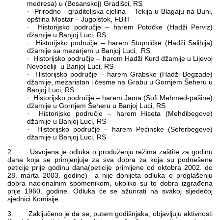
medresa) u (Bosanskoj) Gradišci, RS
· Prirodno - graditeljska cjelina – Tekija u Blagaju na Buni,
opština Mostar – Jugoistok, FBiH
· Historijsko područje – harem Potočke (Hadži Perviz)
džamije u Banjoj Luci, RS
· Historijsko područje – harem Stupničke (Hadži Salihija)
džamije sa mezarjem u Banjoj Luci, RS
· Historijsko područje – harem Hadži Kurd džamije u Lijevoj
Novoseliji u Banjoj Luci, RS
· Historijsko područje – harem Grabske (Hadži Begzade)
džamije, mezaristan i česme na Grabu u Gornjem Šeheru u
Banjoj Luci, RS
· Historijsko područje – harem Jama (Sofi Mehmed-pašine)
džamije u Gornjem Šeheru u Banjoj Luci, RS
· Historijsko područje – harem Hiseta (Mehdibegove)
džamije u Banjoj Luci, RS
· Historijsko područje – harem Pećinske (Seferbegove)
džamije u Banjoj Luci, RS
2. Usvojena je odluka o produženju režima zaštite za godinu
dana koja se primjenjuje za sva dobra za koja su podnešene
peticije prije godinu dana(peticije primljene od oktobra 2002. do
28. marta 2003. godine) a nije donijeta odluka o proglašenju
dobra nacionalnim spomenikom, ukoliko su to dobra izgrađena
prije 1960. godine. Odluka će se ažurirati na svakoj sljedećoj
sjednici Komisije.
3. Zaključeno je da se, putem godišnjaka, objavljuju aktivnosti