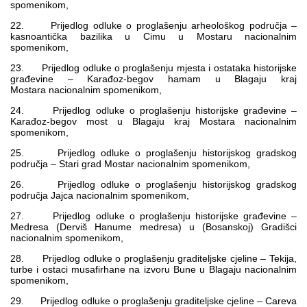
spomenikom,
22. Prijedlog odluke o proglašenju arheološkog područja –
kasnoantička bazilika u Cimu u Mostaru nacionalnim
spomenikom,
23. Prijedlog odluke o proglašenju mjesta i ostataka historijske
građevine – Karađoz-begov hamam u Blagaju kraj
Mostara nacionalnim spomenikom,
24. Prijedlog odluke o proglašenju historijske građevine –
Karađoz-begov most u Blagaju kraj Mostara nacionalnim
spomenikom,
25. Prijedlog odluke o proglašenju historijskog gradskog
područja – Stari grad Mostar nacionalnim spomenikom,
26. Prijedlog odluke o proglašenju historijskog gradskog
područja Jajca nacionalnim spomenikom,
27. Prijedlog odluke o proglašenju historijske građevine –
Medresa (Derviš Hanume medresa) u (Bosanskoj) Gradišci
nacionalnim spomenikom,
28. Prijedlog odluke o proglašenju graditeljske cjeline – Tekija,
turbe i ostaci musafirhane na izvoru Bune u Blagaju nacionalnim
spomenikom,
29. Prijedlog odluke o proglašenju graditeljske cjeline – Careva