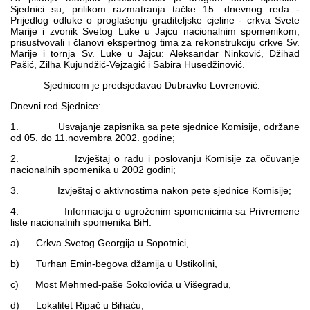
Sjednici su, prilikom razmatranja tačke 15. dnevnog reda -
Multimedija
Prijedlog odluke o proglašenju graditeljske cjeline - crkva Svete
Marije i zvonik Svetog Luke u Jajcu nacionalnim spomenikom,
prisustvovali i članovi ekspertnog tima za rekonstrukciju crkve Sv.
Marije i tornja Sv. Luke u Jajcu: Aleksandar Ninković, Džihad
Pašić, Zilha Kujundžić-Vejzagić i Sabira Husedžinović.
Sjednicom je predsjedavao Dubravko Lovrenović.
Dnevni red Sjednice:
1. Usvajanje zapisnika sa pete sjednice Komisije, održane
od 05. do 11.novembra 2002. godine;
2. Izvještaj o radu i poslovanju Komisije za očuvanje
nacionalnih spomenika u 2002 godini;
3. Izvještaj o aktivnostima nakon pete sjednice Komisije;
4. Informacija o ugroženim spomenicima sa Privremene
liste nacionalnih spomenika BiH:
a) Crkva Svetog Georgija u Sopotnici,
b) Turhan Emin-begova džamija u Ustikolini,
c) Most Mehmed-paše Sokolovića u Višegradu,
d) Lokalitet Ripač u Bihaću,