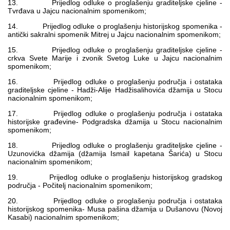
13. Prijedlog odluke o proglašenju graditeljske cjeline -
Tvrđava u Jajcu nacionalnim spomenikom;
14. Prijedlog odluke o proglašenju historijskog spomenika -
antički sakralni spomenik Mitrej u Jajcu nacionalnim spomenikom;
15. Prijedlog odluke o proglašenju graditeljske cjeline -
crkva Svete Marije i zvonik Svetog Luke u Jajcu nacionalnim
spomenikom;
16. Prijedlog odluke o proglašenju područja i ostataka
graditeljske cjeline - Hadži-Alije Hadžisalihovića džamija u Stocu
nacionalnim spomenikom;
17. Prijedlog odluke o proglašenju područja i ostataka
historijske građevine- Podgradska džamija u Stocu nacionalnim
spomenikom;
18. Prijedlog odluke o proglašenju graditeljske cjeline -
Uzunovićka džamija (džamija Ismail kapetana Šarića) u Stocu
nacionalnim spomenikom;
19. Prijedlog odluke o proglašenju historijskog gradskog
područja - Počitelj nacionalnim spomenikom;
20. Prijedlog odluke o proglašenju područja i ostataka
historijskog spomenika- Musa pašina džamija u Dušanovu (Novoj
Kasabi) nacionalnim spomenikom;