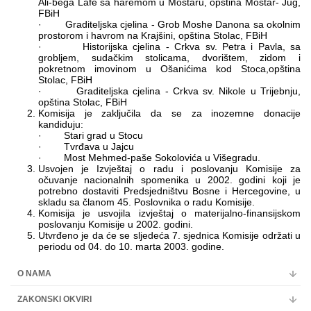
Ali-bega Lafe sa haremom u Mostaru, opština Mostar- Jug,
FBiH
· Graditeljska cjelina - Grob Moshe Danona sa okolnim
prostorom i havrom na Krajšini, opština Stolac, FBiH
· Historijska cjelina - Crkva sv. Petra i Pavla, sa
grobljem, sudačkim stolicama, dvorištem, zidom i
pokretnom imovinom u Ošanićima kod Stoca,opština
Stolac, FBiH
· Graditeljska cjelina - Crkva sv. Nikole u Trijebnju,
opština Stolac, FBiH
Komisija je zaključila da se za inozemne donacije
kandiduju:
· Stari grad u Stocu
· Tvrđava u Jajcu
· Most Mehmed-paše Sokolovića u Višegradu.
Usvojen je Izvještaj o radu i poslovanju Komisije za
očuvanje nacionalnih spomenika u 2002. godini koji je
potrebno dostaviti Predsjedništvu Bosne i Hercegovine, u
skladu sa članom 45. Poslovnika o radu Komisije.
Komisija je usvojila izvještaj o materijalno-finansijskom
poslovanju Komisije u 2002. godini.
Utvrđeno je da će se sljedeća 7. sjednica Komisije održati u
periodu od 04. do 10. marta 2003. godine.
O NAMA
ZAKONSKI OKVIRI