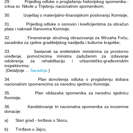
29. Prijedlog odluke o proglašenju historijskog spomenika -
crkva sv. Nikole u Trijebnju nacionalnim spomenikom;
30. Izvještaj o materijalno-finansijskom poslovanju Komisije;
31. Prijedlog odluke o osnovici i koeficijentima za obračun
plata i naknadi članovima Komisije;
32. Finansiranje stručnog obrazovanja za Mirzaha Foču,
saradnika za cjeline graditeljskog naslijeđa i kulturne krajolike;
33. Sastanak sa entitetskim ministrima za prostorno
uređenje, pomoćnicima ministra zaduženim za izdavanje
odobrenja za rehabilitaciju i urbanističko-građevinskim
inspektorima;
(Detaljnije ...
Saradnja
)
34. Plan donošenja odluka o proglašenju dobara
nacionalnim spomenicima za narednu sjednicu Komisije;
35. Plan obilazaka spomenika za narednu sjednicu
Komisije;
36. Kandidovanje tri nacionalna spomenika za inozemne
donacije:
a) Stari grad - tvrđava u Stocu,
b) Tvrđava u Jajcu,