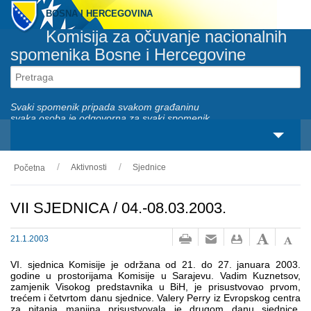
BOSNA I HERCEGOVINA
Komisija za očuvanje nacionalnih
spomenika Bosne i Hercegovine
Svaki spomenik pripada svakom građaninu
svaka osoba je odgovorna za svaki spomenik
Aktivnosti
Sjednice
Početna
O nama
Zakonski okviri
VII SJEDNICA / 04.-08.03.2003.
Aktivnosti
21.1.2003
Nacionalni spomenici
VI. sjednica Komisije je održana od 21. do 27. januara 2003.
godine u prostorijama Komisije u Sarajevu. Vadim Kuznetsov,
zamjenik Visokog predstavnika u BiH, je prisustvovao prvom,
Servisi
trećem i četvrtom danu sjednice. Valery Perry iz Evropskog centra
za pitanja manjina prisustvovala je ­­­drugom danu sjednice.