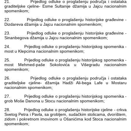
21. Prijedlog odluke o proglašenju područja i ostataka
graditeljske cjeline- Esme Sultanije džamija u Jajcu nacionalnim
spomenikom;
22. Prijedlog odluke o proglašenju historijske građevine -
Dizdareva džamija u Jajcu nacionalnim spomenikom;
23. Prijedlog odluke o proglašenju historijske građevine -
Sinanbegova džamija u Jajcu nacionalnim spomenikom;
24. Prijedlog odluke o proglašenju historijskog spomenika -
most u Klepcima nacionalnim spomenikom;
25. Prijedlog odluke o proglašenju historijskog spomenika -
most Mehmed-paše Sokolovića u Višegradu nacionalnim
spomenikom;
26. Prijedlog odluke o proglašenju područja i ostataka
graditeljske cjeline- džamija Hadži Ali-bega Lafe u Mostaru
nacionalnim spomenikom;
27. Prijedlog odluke o proglašenju historijskog spomenika -
grob Moše Danona u Stocu nacionalnim spomenikom;
28. Prijedlog odluke o proglašenju historijske cjeline - crkva
Svetog Petra i Pavla, sa grobljem, sudačkim stolicama, dvorištem,
zidom i pokretnom imovinom u Ošanićima kod Stoca nacionalnim
spomenikom;