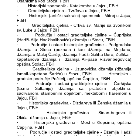
Ošanićima kod Stoca, FBiH
· Historijski spomenik - Katakombe u Jajcu, FBiH
· Graditeljska cjelina - Tvrđava u Jajcu, FBiH
· Historijski (antički sakralni) spomenik - Mitrej u Jajcu,
FBiH
· Graditeljska cjelina - Crkva sv. Marije sa zvonikom
sv. Luke u Jajcu, FBiH
· Područje i ostaci graditeljske cjeline – Ćuprijska
(Hadži-Alije Hadžisalihovića) džamija u Stocu, FBiH
· Područje i ostaci historijske građevine - Podgradska
džamija u Stocu (poznata i kao džamija na Mejdanu,
džamija u Maloj Čaršiji, džamija Hadži Saliha Bure, Zulfikar-
kapetanova džamija i džamija Ali-paše Rizvanbegovića)
opština Stolac, FBiH
· Graditeljska cjelina - Uzunovićka džamija (džamija
Ismail-kapetana Šarića) u Stocu, FBiH · Historijsko -
gradsko područje Počitelj, opština Čapljina, FBiH
· Područje i ostaci graditeljske cjeline – Čaršijska
(Esme Sultanije) džamija sa pratećim objektima:
šadrvanom, stambenim objektom, mektebom i haremom u
Jajcu, FBiH
· Historijska građevina - Dizdareva ili Ženska džamija u
Jajcu, FBiH
· Historijska građevina – Sinan-begova ili
Okića džamija u Jajcu, FBiH
· Historijska građevina - Most u Klepcima, opština
Čapljina, FBiH
· Područje i ostaci graditeljske cjeline - Džamija Hadži