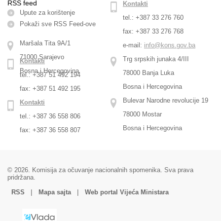
RSS feed
Kontakti
Upute za korištenje
tel.: +387 33 276 760
Pokaži sve RSS Feed-оve
fax: +387 33 276 768
Maršala Tita 9A/1
e-mail:
info@kons.gov.ba
71000 Sarajevo
Trg srpskih junaka 4/III
Kontakti
Bosna i Hercegovina
78000 Banja Luka
tel.: +387 51 492 194
Bosna i Hercegovina
fax: +387 51 492 195
Bulevar Narodne revolucije 19
Kontakti
78000 Mostar
tel.: +387 36 558 806
Bosna i Hercegovina
fax: +387 36 558 807
© 2026. Komisija za očuvanje nacionalnih spomenika. Sva prava
pridržana.
|
|
RSS
Mapa sajta
Web portal Vijeća Ministara