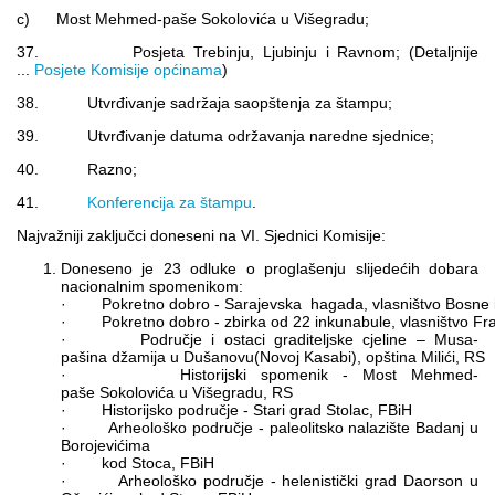
c) Most Mehmed-paše Sokolovića u Višegradu;
37. Posjeta Trebinju, Ljubinju i Ravnom; (Detaljnije
...
Posjete Komisije općinama
)
38. Utvrđivanje sadržaja saopštenja za štampu;
39. Utvrđivanje datuma održavanja naredne sjednice;
40. Razno;
41.
Konferencija za štampu
.
Najvažniji zaključci doneseni na VI. Sjednici Komisije:
Doneseno je 23 odluke o proglašenju slijedećih dobara
nacionalnim spomenikom:
· Pokretno dobro - Sarajevska hagada, vlasništvo Bosne i
· Pokretno dobro - zbirka od 22 inkunabule, vlasništvo Fran
· Područje i ostaci graditeljske cjeline – Musa-
pašina džamija u Dušanovu(Novoj Kasabi), opština Milići, RS
· Historijski spomenik - Most Mehmed-
paše Sokolovića u Višegradu, RS
· Historijsko područje - Stari grad Stolac, FBiH
· Arheološko područje - paleolitsko nalazište Badanj u
Borojevićima
· kod Stoca, FBiH
· Arheološko područje - helenistički grad Daorson u