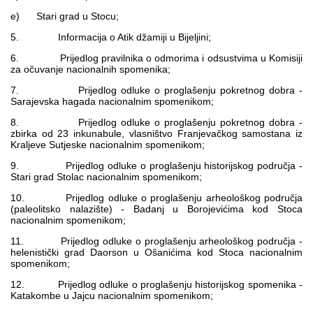
e) Stari grad u Stocu;
5. Informacija o Atik džamiji u Bijeljini;
6. Prijedlog pravilnika o odmorima i odsustvima u Komisiji
za očuvanje nacionalnih spomenika;
7. Prijedlog odluke o proglašenju pokretnog dobra -
Sarajevska hagada nacionalnim spomenikom;
8. Prijedlog odluke o proglašenju pokretnog dobra -
zbirka od 23 inkunabule, vlasništvo Franjevačkog samostana iz
Kraljeve Sutjeske nacionalnim spomenikom;
9. Prijedlog odluke o proglašenju historijskog područja -
Stari grad Stolac nacionalnim spomenikom;
10. Prijedlog odluke o proglašenju arheološkog područja
(paleolitsko nalazište) - Badanj u Borojevićima kod Stoca
nacionalnim spomenikom;
11. Prijedlog odluke o proglašenju arheološkog područja -
helenistički grad Daorson u Ošanićima kod Stoca nacionalnim
spomenikom;
12. Prijedlog odluke o proglašenju historijskog spomenika -
Katakombe u Jajcu nacionalnim spomenikom;