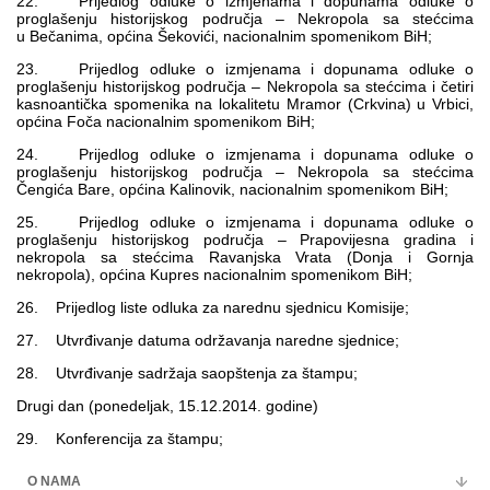
22. Prijedlog odluke o izmjenama i dopunama odluke o
proglašenju historijskog područja – Nekropola sa stećcima
u Bečanima, općina Šekovići, nacionalnim spomenikom BiH;
23. Prijedlog odluke o izmjenama i dopunama odluke o
proglašenju historijskog područja – Nekropola sa stećcima i četiri
kasnoantička spomenika na lokalitetu Mramor (Crkvina) u Vrbici,
općina Foča nacionalnim spomenikom BiH;
24. Prijedlog odluke o izmjenama i dopunama odluke o
proglašenju historijskog područja – Nekropola sa stećcima
Čengića Bare, općina Kalinovik, nacionalnim spomenikom BiH;
25. Prijedlog odluke o izmjenama i dopunama odluke o
proglašenju historijskog područja – Prapovijesna gradina i
nekropola sa stećcima Ravanjska Vrata (Donja i Gornja
nekropola), općina Kupres nacionalnim spomenikom BiH;
26. Prijedlog liste odluka za narednu sjednicu Komisije;
27. Utvrđivanje datuma održavanja naredne sjednice;
28. Utvrđivanje sadržaja saopštenja za štampu;
Drugi dan (ponedeljak, 15.12.2014. godine)
29. Konferencija za štampu;
O NAMA