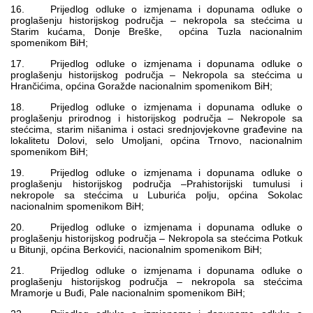
16. Prijedlog odluke o izmjenama i dopunama odluke o
proglašenju historijskog područja – nekropola sa stećcima u
Starim kućama, Donje Breške, općina Tuzla nacionalnim
spomenikom BiH;
17. Prijedlog odluke o izmjenama i dopunama odluke o
proglašenju historijskog područja – Nekropola sa stećcima u
Hrančićima, općina Goražde nacionalnim spomenikom BiH;
18. Prijedlog odluke o izmjenama i dopunama odluke o
proglašenju prirodnog i historijskog područja – Nekropole sa
stećcima, starim nišanima i ostaci srednjovjekovne građevine na
lokalitetu Dolovi, selo Umoljani, općina Trnovo, nacionalnim
spomenikom BiH;
19. Prijedlog odluke o izmjenama i dopunama odluke o
proglašenju historijskog područja –Prahistorijski tumulusi i
nekropole sa stećcima u Luburića polju, općina Sokolac
nacionalnim spomenikom BiH;
20. Prijedlog odluke o izmjenama i dopunama odluke o
proglašenju historijskog područja – Nekropola sa stećcima Potkuk
u Bitunji, općina Berkovići, nacionalnim spomenikom BiH;
21. Prijedlog odluke o izmjenama i dopunama odluke o
proglašenju historijskog područja – nekropola sa stećcima
Mramorje u Buđi, Pale nacionalnim spomenikom BiH;