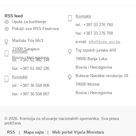
RSS feed
Kontakti
Upute za korištenje
tel.: +387 33 276 760
Pokaži sve RSS Feed-оve
fax: +387 33 276 768
Maršala Tita 9A/1
e-mail:
info@kons.gov.ba
71000 Sarajevo
Trg srpskih junaka 4/III
Kontakti
Bosna i Hercegovina
78000 Banja Luka
tel.: +387 51 492 194
Bosna i Hercegovina
fax: +387 51 492 195
Bulevar Narodne revolucije 19
Kontakti
78000 Mostar
tel.: +387 36 558 806
Bosna i Hercegovina
fax: +387 36 558 807
© 2026. Komisija za očuvanje nacionalnih spomenika. Sva prava
pridržana.
|
|
RSS
Mapa sajta
Web portal Vijeća Ministara