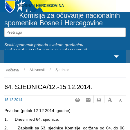
BOSNA I HERCEGOVINA
Komisija za očuvanje nacionalnih
spomenika Bosne i Hercegovine
Svaki spomenik pripada svakom građaninu
svaka osoba je odgovorna za svaki spomenik
Aktivnosti
Sjednice
Početna
O nama
Zakonski okviri
64. SJEDNICA/12.-15.12.2014.
Aktivnosti
15.12.2014
Nacionalni spomenici
Prvi dan (petak 12.12.2014. godine)
1. Dnevni red 64. sjednice;
Servisi
2. Zapisnik sa 63. sjednice Komisije, održane od 04. do 06.