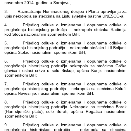
novembra 2014. godine u Sarajevu;
Multimedija
3. Razmatranje Nominacionog dosijea i Plana upravljanja za
upis nekropola sa stećcima na Listu svjetske baštine UNESCO-a;
4. Prijedlog odluke o izmjenama i dopunama odluke o
proglašenju historijskog područja – nekropola stećaka Radimlja
kod Stoca nacionalnim spomenikom BiH;
5. Prijedlog odluke o izmjenama i dopunama odluke o
proglašenju historijskog područja – nekropola stećaka I i II Boljuni,
općina Stolac nacionalnim spomenikom BiH;
6. Prijedlog odluke o izmjenama i dopunama odluke o
proglašenju historijskog područja nekropola sa stećcima Grčka
glavica i ostaci crkve u selu Biskup, općina Konjic nacionalnim
spomenikom BiH;
7. Prijedlog odluke o izmjenama i dopunama odluke o
proglašenju historijskog područja – nekropola sa stećcima Kalufi,
općina Nevesinje, nacionalnim spomenikom BiH;
8. Prijedlog odluke o izmjenama i dopunama odluke o
proglašenju historijskog područja Nekropola sa stećcima Borak
(Han-stjenički plato), selo Burati, općina Rogatica nacionalnim
spomenikom BiH;
9. Prijedlog odluke o izmjenama i dopunama odluke o
proglašenju historijskog područja – nekropola sa stećcima