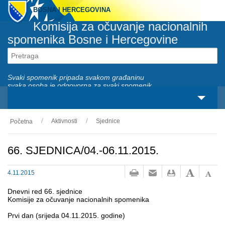
BOSNA I HERCEGOVINA
Komisija za očuvanje nacionalnih
spomenika Bosne i Hercegovine
Svaki spomenik pripada svakom građaninu
svaka osoba je odgovorna za svaki spomenik
Aktivnosti
Sjednice
Početna
O nama
Zakonski okviri
66. SJEDNICA/04.-06.11.2015.
Aktivnosti
4.11.2015
Nacionalni spomenici
Dnevni red 66. sjednice
Komisije za očuvanje nacionalnih spomenika
Servisi
Prvi dan (srijeda 04.11.2015. godine)