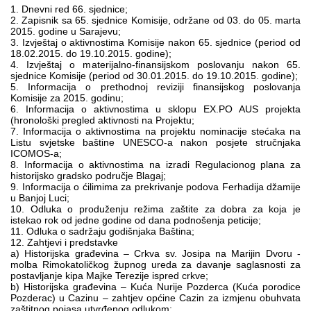
1. Dnevni red 66. sjednice;
Multimedija
2. Zapisnik sa 65. sjednice Komisije, održane od 03. do 05. marta
2015. godine u Sarajevu;
3. Izvještaj o aktivnostima Komisije nakon 65. sjednice (period od
18.02.2015. do 19.10.2015. godine);
4. Izvještaj o materijalno-finansijskom poslovanju nakon 65.
sjednice Komisije (period od 30.01.2015. do 19.10.2015. godine);
5. Informacija o prethodnoj reviziji finansijskog poslovanja
Komisije za 2015. godinu;
6. Informacija o aktivnostima u sklopu EX.PO AUS projekta
(hronološki pregled aktivnosti na Projektu;
7. Informacija o aktivnostima na projektu nominacije stećaka na
Listu svjetske baštine UNESCO-a nakon posjete stručnjaka
ICOMOS-a;
8. Informacija o aktivnostima na izradi Regulacionog plana za
historijsko gradsko područje Blagaj;
9. Informacija o ćilimima za prekrivanje podova Ferhadija džamije
u Banjoj Luci;
10. Odluka o produženju režima zaštite za dobra za koja je
istekao rok od jedne godine od dana podnošenja peticije;
11. Odluka o sadržaju godišnjaka Baština;
12. Zahtjevi i predstavke
a) Historijska građevina – Crkva sv. Josipa na Marijin Dvoru -
molba Rimokatoličkog župnog ureda za davanje saglasnosti za
postavljanje kipa Majke Terezije ispred crkve;
b) Historijska građevina – Kuća Nurije Pozderca (Kuća porodice
Pozderac) u Cazinu – zahtjev općine Cazin za izmjenu obuhvata
zaštitnog pojasa utvrđenog odlukom;