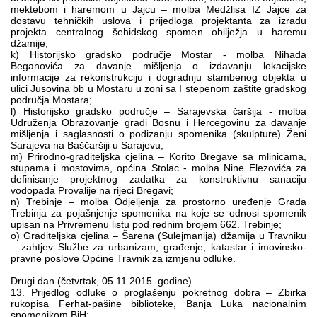
mektebom i haremom u Jajcu – molba Medžlisa IZ Jajce za
dostavu tehničkih uslova i prijedloga projektanta za izradu
projekta centralnog šehidskog spomen obilježja u haremu
džamije;
k) Historijsko gradsko područje Mostar - molba Nihada
Beganovića za davanje mišljenja o izdavanju lokacijske
informacije za rekonstrukciju i dogradnju stambenog objekta u
ulici Jusovina bb u Mostaru u zoni sa I stepenom zaštite gradskog
područja Mostara;
l) Historijsko gradsko područje – Sarajevska čaršija - molba
Udruženja Obrazovanje gradi Bosnu i Hercegovinu za davanje
mišljenja i saglasnosti o podizanju spomenika (skulpture) Ženi
Sarajeva na Baščaršiji u Sarajevu;
m) Prirodno-graditeljska cjelina – Korito Bregave sa mlinicama,
stupama i mostovima, općina Stolac - molba Nine Elezovića za
definisanje projektnog zadatka za konstruktivnu sanaciju
vodopada Provalije na rijeci Bregavi;
n) Trebinje – molba Odjeljenja za prostorno uređenje Grada
Trebinja za pojašnjenje spomenika na koje se odnosi spomenik
upisan na Privremenu listu pod rednim brojem 662. Trebinje;
o) Graditeljska cjelina – Šarena (Sulejmanija) džamija u Travniku
– zahtjev Službe za urbanizam, građenje, katastar i imovinsko-
pravne poslove Općine Travnik za izmjenu odluke.
Drugi dan (četvrtak, 05.11.2015. godine)
13. Prijedlog odluke o proglašenju pokretnog dobra – Zbirka
rukopisa Ferhat-pašine biblioteke, Banja Luka nacionalnim
spomenikom BiH;