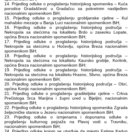
14. Prijedlog odluke o proglašenju historijskog spomenika – Kuća
porodice Gradaščević u Gradačcu sa pokretnim naslijeđem
nacionalnim spomenikom BiH;
15. Prijedlog odluke o proglašenju grobljanske cjeline – Kul
mahalsko mezarje u Banja Luci nacionalnim spomenikom BiH;
16. Prijedlog odluke o proglašenju historijskog područja –
Nekropola sa stećcima na lokalitetu Brdo u zaseoku Lopate,
općina Breza nacionalnim spomenikom BiH;
17. Prijedlog odluke o proglašenju historijskog područja –
Nekropole sa stećcima u Hočevlju, općina Breza nacionalnim
spomenikom BiH;
18. Prijedlog odluke o proglašenju historijskog područja –
Nekropola sa stećcima na lokalitetu Kaursko groblje, Koritnik,
općina Breza nacionalnim spomenikom BiH;
19. Prijedlog odluke o proglašenju historijskog područja –
Nekropola sa stećcima na lokalitetu Hrasno, Slivno, općina Breza
nacionalnim spomenikom BiH;
20. Prijedlog odluke o proglašenju historijskog područja – Obri,
općina Konjic nacionalnim spomenikom BiH;
21. Prijedlog odluke o proglašenju graditeljske cjeline – Crkva
Prečistoga Srca Marijina i župni ured u Bijeljini, nacionalnim
spomenikom BiH;
22. Prijedlog odluke o proglašenju historijskog spomenika Zgrada
željezničke stanice u Jezeru nacionalnim spomenikom BiH;
23. Prijedlog odluke o izmjenama i dopunama odluke o
proglašenju kulturnog pejzaža na Plavoj vodi u Travniku,
nacionalnim spomenikom BiH;
24. Prijedlog odluke kojom se utvrđuje da mjesto Fatime Kadun