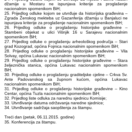
džamije u Mostaru ne ispunjava kriterije za proglašenje
nacionalnim spomenikom BiH;
25. Prijedlog odluke kojom se utvrđuje da historijska građevina –
Zgrada Ženskog mekteba uz Gazanferija džamiju u Banjaluci ne
ispunjava kriterije za proglašenje nacionalnim spomenikom BiH;
26. Prijedlog odluke o proglašenju historijske građevine –
Stambeni objekat u ulici Višnjik 16 u Sarajevu nacionalnim
spomenikom BiH;
27. Prijedlog odluke o proglašenju arheološkog područja – Stari
grad Kozograd, općina Fojnica nacionalnim spomenikom BiH;
28. Prijedlog odluke o proglašenju historijske građevine – Vila
Solvay, općina Lukavac nacionalnim spomenikom BiH;
29. Prijedlog odluke o proglašenju historijske građevine – Stara
željeznička stanica, općina Lukavac nacionalnim spomenikom
BiH;
30. Prijedlog odluke o proglašenju graditeljske cjeline – Crkva Sv.
Ante Padovanskog sa župnom kućom, općina Lukavac
nacionalnim spomenikom BiH;
31. Prijedlog odluke o proglašenju historijske građevine – Kino
Centar, općina Tuzla nacionalnim spomenikom BiH;
32. Prijedlog liste odluka za narednu sjednicu Komisije;
33. Utvrđivanje datuma održavanja naredne sjednice;
34. Utvrđivanje sadržaja saopštenja za štampu.
Treći dan (petak, 06.11.2015. godine)
35. Konferencija za štampu.