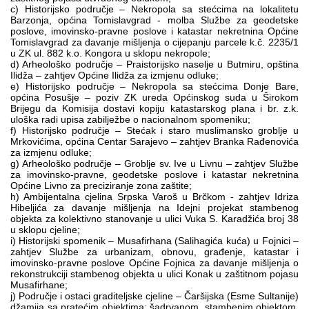
c) Historijsko područje – Nekropola sa stećcima na lokalitetu
Barzonja, općina Tomislavgrad - molba Službe za geodetske
poslove, imovinsko-pravne poslove i katastar nekretnina Općine
Tomislavgrad za davanje mišljenja o cijepanju parcele k.č. 2235/1
u ZK ul. 882 k.o. Kongora u sklopu nekropole;
d) Arheološko područje – Praistorijsko naselje u Butmiru, opština
Ilidža – zahtjev Općine Ilidža za izmjenu odluke;
e) Historijsko područje – Nekropola sa stećcima Donje Bare,
općina Posušje – poziv ZK ureda Općinskog suda u Širokom
Brijegu da Komisija dostavi kopiju katastarskog plana i br. z.k.
uloška radi upisa zabilježbe o nacionalnom spomeniku;
f) Historijsko područje – Stećak i staro muslimansko groblje u
Mrkovićima, općina Centar Sarajevo – zahtjev Branka Rađenovića
za izmjenu odluke;
g) Arheološko područje – Groblje sv. Ive u Livnu – zahtjev Službe
za imovinsko-pravne, geodetske poslove i katastar nekretnina
Općine Livno za preciziranje zona zaštite;
h) Ambijentalna cjelina Srpska Varoš u Brčkom - zahtjev Idriza
Hibeljića za davanje mišljenja na Idejni projekat stambenog
objekta za kolektivno stanovanje u ulici Vuka S. Karadžića broj 38
u sklopu cjeline;
i) Historijski spomenik – Musafirhana (Salihagića kuća) u Fojnici –
zahtjev Službe za urbanizam, obnovu, građenje, katastar i
imovinsko-pravne poslove Općine Fojnica za davanje mišljenja o
rekonstrukciji stambenog objekta u ulici Konak u zaštitnom pojasu
Musafirhane;
j) Područje i ostaci graditeljske cjeline – Čaršijska (Esme Sultanije)
džamija sa pratećim objektima: šadrvanom, stambenim objektom,