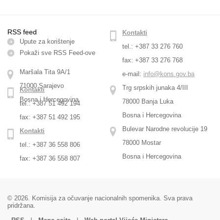
RSS feed
Kontakti
Upute za korištenje
tel.: +387 33 276 760
Pokaži sve RSS Feed-оve
fax: +387 33 276 768
Maršala Tita 9A/1
e-mail:
info@kons.gov.ba
71000 Sarajevo
Trg srpskih junaka 4/III
Kontakti
Bosna i Hercegovina
78000 Banja Luka
tel.: +387 51 492 194
Bosna i Hercegovina
fax: +387 51 492 195
Bulevar Narodne revolucije 19
Kontakti
78000 Mostar
tel.: +387 36 558 806
Bosna i Hercegovina
fax: +387 36 558 807
© 2026. Komisija za očuvanje nacionalnih spomenika. Sva prava
pridržana.