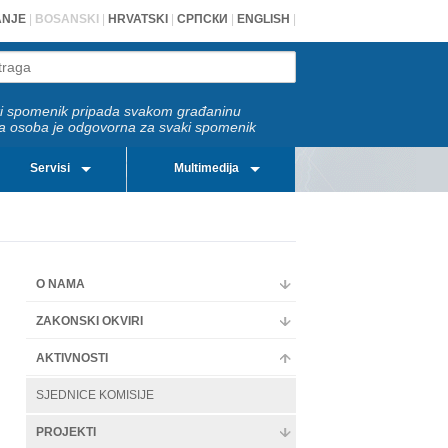
ANJE
|
BOSANSKI
|
HRVATSKI
|
СРПСКИ
|
ENGLISH
|
i spomenik pripada svakom građaninu
a osoba je odgovorna za svaki spomenik
Servisi
Multimedija
O NAMA
ZAKONSKI OKVIRI
AKTIVNOSTI
SJEDNICE KOMISIJE
PROJEKTI