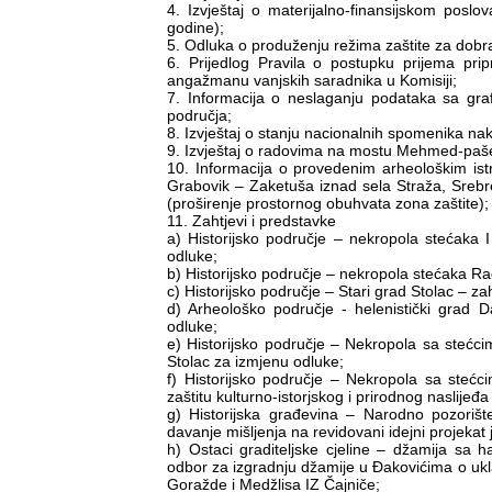
4. Izvještaj o materijalno-finansijskom posl
godine);
5. Odluka o produženju režima zaštite za dobra
6. Prijedlog Pravila o postupku prijema pri
angažmanu vanjskih saradnika u Komisiji;
7. Informacija o neslaganju podataka sa gra
područja;
8. Izvještaj o stanju nacionalnih spomenika na
9. Izvještaj o radovima na mostu Mehmed-paše
10. Informacija o provedenim arheološkim istr
Grabovik – Zaketuša iznad sela Straža, Srebr
(proširenje prostornog obuhvata zona zaštite);
11. Zahtjevi i predstavke
a) Historijsko područje – nekropola stećaka I
odluke;
b) Historijsko područje – nekropola stećaka Ra
c) Historijsko područje – Stari grad Stolac – z
d) Arheološko područje - helenistički grad
odluke;
e) Historijsko područje – Nekropola sa stećci
Stolac za izmjenu odluke;
f) Historijsko područje – Nekropola sa steć
zaštitu kulturno-istorjskog i prirodnog naslije
g) Historijska građevina – Narodno pozoriš
davanje mišljenja na revidovani idejni projek
h) Ostaci graditeljske cjeline – džamija sa
odbor za izgradnju džamije u Đakovićima o ukla
Goražde i Medžlisa IZ Čajniče;