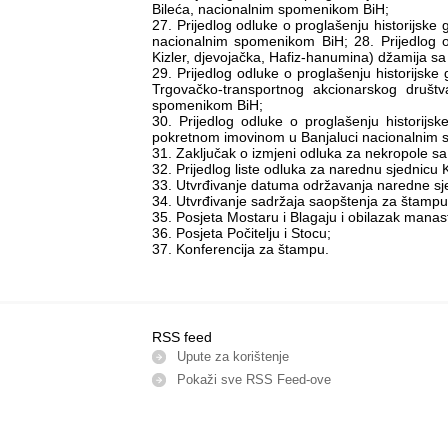
Bileća, nacionalnim spomenikom BiH;
27. Prijedlog odluke o proglašenju historijske 
nacionalnim spomenikom BiH; 28. Prijedlog od
Kizler, djevojačka, Hafiz-hanumina) džamija 
29. Prijedlog odluke o proglašenju historij
Trgovačko-transportnog akcionarskog društ
spomenikom BiH;
30. Prijedlog odluke o proglašenju histori
pokretnom imovinom u Banjaluci nacionalnim
31. Zaključak o izmjeni odluka za nekropole sa
32. Prijedlog liste odluka za narednu sjednicu 
33. Utvrđivanje datuma održavanja naredne sj
34. Utvrđivanje sadržaja saopštenja za štampu
35. Posjeta Mostaru i Blagaju i obilazak manasti
36. Posjeta Počitelju i Stocu;
37. Konferencija za štampu.
RSS feed
Upute za korištenje
Pokaži sve RSS Feed-оve