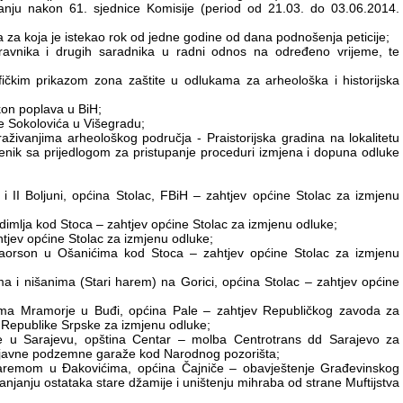
ovanju nakon 61. sjednice Komisije (period od 21.03. do 03.06.2014.
 za koja je istekao rok od jedne godine od dana podnošenja peticije;
pravnika i drugih saradnika u radni odnos na određeno vrijeme, te
fičkim prikazom zona zaštite u odlukama za arheološka i historijska
kon poplava u BiH;
 Sokolovića u Višegradu;
aživanjima arheološkog područja - Praistorijska gradina na lokalitetu
enik sa prijedlogom za pristupanje proceduri izmjena i dopuna odluke
 i II Boljuni, općina Stolac, FBiH – zahtjev općine Stolac za izmjenu
dimlja kod Stoca – zahtjev općine Stolac za izmjenu odluke;
ahtjev općine Stolac za izmjenu odluke;
 Daorson u Ošanićima kod Stoca – zahtjev općine Stolac za izmjenu
ma i nišanima (Stari harem) na Gorici, općina Stolac – zahtjev općine
cima Mramorje u Buđi, općina Pale – zahtjev Republičkog zavoda za
đa Republike Srpske za izmjenu odluke;
te u Sarajevu, opština Centar – molba Centrotrans dd Sarajevo za
at javne podzemne garaže kod Narodnog pozorišta;
 haremom u Đakovićima, općina Čajniče – obavještenje Građevinskog
njanju ostataka stare džamije i uništenju mihraba od strane Muftijstva