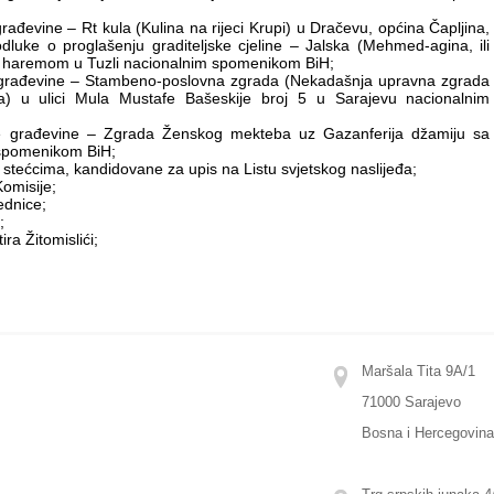
građevine – Rt kula (Kulina na rijeci Krupi) u Dračevu, općina Čapljina,
luke o proglašenju graditeljske cjeline – Jalska (Mehmed-agina, ili
sa haremom u Tuzli nacionalnim spomenikom BiH;
ske građevine – Stambeno-poslovna zgrada (Nekadašnja upravna zgrada
va) u ulici Mula Mustafe Bašeskije broj 5 u Sarajevu nacionalnim
jske građevine – Zgrada Ženskog mekteba uz Gazanferija džamiju sa
 spomenikom BiH;
 stećcima, kandidovane za upis na Listu svjetskog naslijeđa;
Komisije;
ednice;
;
ra Žitomislići;
Maršala Tita 9A/1
71000 Sarajevo
Bosna i Hercegovin