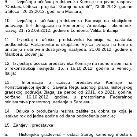
9. Izvještaj o učešću predstavnika Komisije na javnoj raspravi
"Opstanak Stoca i projekat "Gornji horizonti"“, 23.08.2012. godine
u Stocu i 26.09.2012. godine u Mostaru;
10. Izvještaj o učešću predstavnika Komisije na studijskom
putovanju BiH delegacije na konferenciji Arheoloija i ekonomski
razvoj, 21. i 22.09.2012. godine u Londonu, Velika Britanija;
11. Izvještaj o učešću predstavnika Komisije na sastanku
podkomiteta Parlamentarne skupštine Vijeća Evrope na temu o
uništenju i obnovi industrijskog naslijeđa, 21.09.2012. godine u
Mariboru, Slovenija;
12. Izvještaj o učešću predstavnika Komisije na radnom seminaru
o rekonstrukciji naslijeđa, 15. i 16.10.2012. godine u Veneciji,
Italija;
13. Informacija o učešću predstavnika Komisije na
Konstituirajućoj sjednici Savjeta Regulacionog plana historijskog
gradskog područja Blagaj za period od 2011. do 2021. godine,
održanoj 16.10.2012. godine, u prostorijama Federalnog
ministarstva prostornog uređenja u Sarajevu;
14. Odluka o produženju režima zaštite za dobra za koja je
istekao rok od jedne godine od dana podnošenja peticije;
15. Zahtjevi i predstavke
a. Historijska građevina – ostaci Starog kamenog mosta u