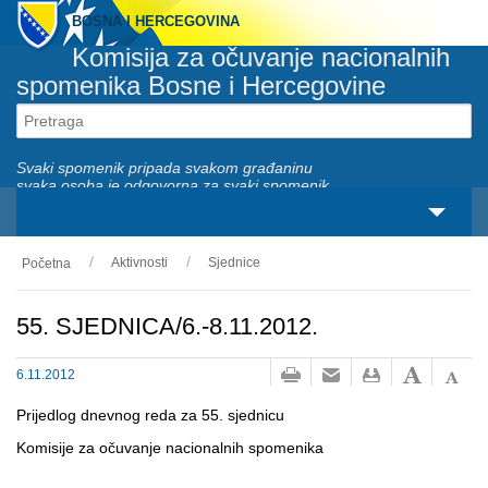
BOSNA I HERCEGOVINA
Komisija za očuvanje nacionalnih
spomenika Bosne i Hercegovine
Svaki spomenik pripada svakom građaninu
svaka osoba je odgovorna za svaki spomenik
Aktivnosti
Sjednice
Početna
O nama
Zakonski okviri
55. SJEDNICA/6.-8.11.2012.
Aktivnosti
6.11.2012
Nacionalni spomenici
Prijedlog dnevnog reda za 55. sjednicu
Komisije za očuvanje nacionalnih spomenika
Servisi