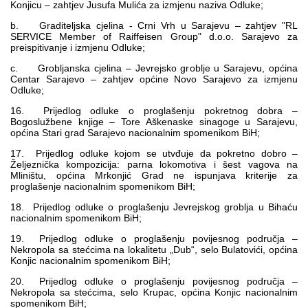
Konjicu – zahtjev Jusufa Mulića za izmjenu naziva Odluke;
b. Graditeljska cjelina - Crni Vrh u Sarajevu – zahtjev "RL
SERVICE Member of Raiffeisen Group" d.o.o. Sarajevo za
preispitivanje i izmjenu Odluke;
c. Grobljanska cjelina – Jevrejsko groblje u Sarajevu, općina
Centar Sarajevo – zahtjev općine Novo Sarajevo za izmjenu
Odluke;
16. Prijedlog odluke o proglašenju pokretnog dobra –
Bogoslužbene knjige – Tore Aškenaske sinagoge u Sarajevu,
općina Stari grad Sarajevo nacionalnim spomenikom BiH;
17. Prijedlog odluke kojom se utvđuje da pokretno dobro –
Željeznička kompozicija: parna lokomotiva i šest vagova na
Mliništu, općina Mrkonjić Grad ne ispunjava kriterije za
proglašenje nacionalnim spomenikom BiH;
18. Prijedlog odluke o proglašenju Jevrejskog groblja u Bihaću
nacionalnim spomenikom BiH;
19. Prijedlog odluke o proglašenju povijesnog područja –
Nekropola sa stećcima na lokalitetu „Dub“, selo Bulatovići, općina
Konjic nacionalnim spomenikom BiH;
20. Prijedlog odluke o proglašenju povijesnog područja –
Nekropola sa stećcima, selo Krupac, općina Konjic nacionalnim
spomenikom BiH;