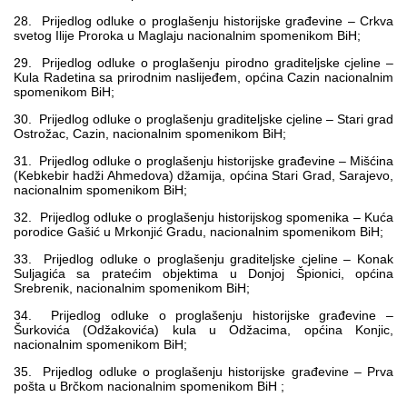
28. Prijedlog odluke o proglašenju historijske građevine – Crkva
svetog Ilije Proroka u Maglaju nacionalnim spomenikom BiH;
29. Prijedlog odluke o proglašenju pirodno graditeljske cjeline –
Kula Radetina sa prirodnim naslijeđem, općina Cazin nacionalnim
spomenikom BiH;
30. Prijedlog odluke o proglašenju graditeljske cjeline – Stari grad
Ostrožac, Cazin, nacionalnim spomenikom BiH;
31. Prijedlog odluke o proglašenju historijske građevine – Mišćina
(Kebkebir hadži Ahmedova) džamija, općina Stari Grad, Sarajevo,
nacionalnim spomenikom BiH;
32. Prijedlog odluke o proglašenju historijskog spomenika – Kuća
porodice Gašić u Mrkonjić Gradu, nacionalnim spomenikom BiH;
33. Prijedlog odluke o proglašenju graditeljske cjeline – Konak
Suljagića sa pratećim objektima u Donjoj Špionici, općina
Srebrenik, nacionalnim spomenikom BiH;
34. Prijedlog odluke o proglašenju historijske građevine –
Šurkovića (Odžakovića) kula u Odžacima, općina Konjic,
nacionalnim spomenikom BiH;
35. Prijedlog odluke o proglašenju historijske građevine – Prva
pošta u Brčkom nacionalnim spomenikom BiH ;