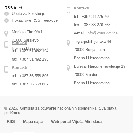
RSS feed
Kontakti
Upute za korištenje
tel.: +387 33 276 760
Pokaži sve RSS Feed-оve
fax: +387 33 276 768
Maršala Tita 9A/1
e-mail:
info@kons.gov.ba
71000 Sarajevo
Trg srpskih junaka 4/III
Kontakti
Bosna i Hercegovina
78000 Banja Luka
tel.: +387 51 492 194
Bosna i Hercegovina
fax: +387 51 492 195
Bulevar Narodne revolucije 19
Kontakti
78000 Mostar
tel.: +387 36 558 806
Bosna i Hercegovina
fax: +387 36 558 807
© 2026. Komisija za očuvanje nacionalnih spomenika. Sva prava
pridržana.
|
|
RSS
Mapa sajta
Web portal Vijeća Ministara