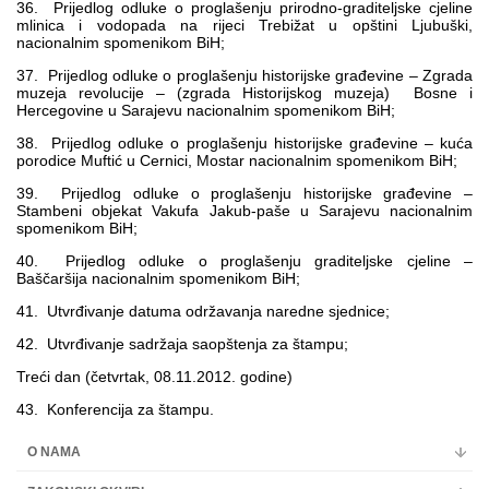
36. Prijedlog odluke o proglašenju prirodno-graditeljske cjeline
mlinica i vodopada na rijeci Trebižat u opštini Ljubuški,
nacionalnim spomenikom BiH;
37. Prijedlog odluke o proglašenju historijske građevine – Zgrada
muzeja revolucije – (zgrada Historijskog muzeja) Bosne i
Hercegovine u Sarajevu nacionalnim spomenikom BiH;
38. Prijedlog odluke o proglašenju historijske građevine – kuća
porodice Muftić u Cernici, Mostar nacionalnim spomenikom BiH;
39. Prijedlog odluke o proglašenju historijske građevine –
Stambeni objekat Vakufa Jakub-paše u Sarajevu nacionalnim
spomenikom BiH;
40. Prijedlog odluke o proglašenju graditeljske cjeline –
Baščaršija nacionalnim spomenikom BiH;
41. Utvrđivanje datuma održavanja naredne sjednice;
42. Utvrđivanje sadržaja saopštenja za štampu;
Treći dan (četvrtak, 08.11.2012. godine)
43. Konferencija za štampu.
O NAMA