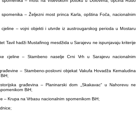
skog spomenika – most na Viševskom potoku u Dolovima, općina Rudo
og spomenika – Željezni most princa Karla, opština Foča, nacionalnim
e cjeline – vojni objekti i utvrde iz austrougarskog perioda u Mostaru
tet Tavil hadži Mustafinog mesdžida u Sarajevu ne ispunjavaju kriterije
ljske cjeline – Stambeno naselje Crni Vrh u Sarajevu nacionalnim
ke građevine – Stambeno-poslovni objekat Vakufa Hovadža Kemaludina
 BiH;
historijska građevina – Planinarski dom „Skakavac“ u Nahorevu ne
m spomenikom BiH;
are – Krupa na Vrbasu nacionalnim spomenikom BiH;
dnice;