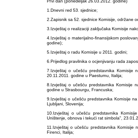
Prvi dan (ponedeljak 26.03.2012. godine)
1.Dnevni red 53. sjednice;
2.Zapisnik sa 52. sjednice Komisije, održane 
3.Izvještaj o realizaciji zaključaka Komisije n
4.Izvještaj o materijalno-finansijskom poslov
godine);
5.Izvještaj o radu Komisije u 2011. godini;
6.Prijedlog pravilnika o ocjenjivanju rada zap
7.Izvještaj o učešću predstavnika Komisije
20.11.2011. godine u Paestumu, Italija;
8.Izvještaj o učešću predstavnika Komisije 
godine u Strasbourgu, Francuska;
9.Izvještaj o učešću predstavnika Komisije na
Ljubljani, Slovenija;
10.Izvještaj o učešću predstavnika Komisij
Uništenje, obnova i tekući rat simbola", 23.01
11.Izvještaj o učešću predstavnika Komisije 
Firenci, Italija;