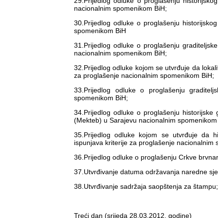
29.Prijedlog odluke o proglašenju historij
nacionalnim spomenikom BiH;
30.Prijedlog odluke o proglašenju historijsk
spomenikom BiH
31.Prijedlog odluke o proglašenju graditeljsk
nacionalnim spomenikom BiH;
32.Prijedlog odluke kojom se utvrđuje da lokali
za proglašenje nacionalnim spomenikom BiH;
33.Prijedlog odluke o proglašenju gradite
spomenikom BiH;
34.Prijedlog odluke o proglašenju historijs
(Mekteb) u Sarajevu nacionalnim spomenikom
35.Prijedlog odluke kojom se utvrđuje da 
ispunjava kriterije za proglašenje nacionalni
36.Prijedlog odluke o proglašenju Crkve brvn
37.Utvrđivanje datuma održavanja naredne sje
38.Utvrđivanje sadržaja saopštenja za štampu;
Treći dan (srijeda 28.03.2012. godine)