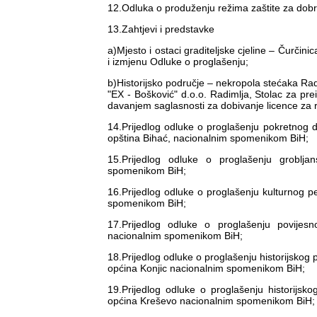
12.Odluka o produženju režima zaštite za dobra
13.Zahtjevi i predstavke
a)Mjesto i ostaci graditeljske cjeline – Čurčin
i izmjenu Odluke o proglašenju;
b)Historijsko područje – nekropola stećaka Ra
"EX - Bošković" d.o.o. Radimlja, Stolac za pr
davanjem saglasnosti za dobivanje licence za ra
14.Prijedlog odluke o proglašenju pokretnog
opština Bihać, nacionalnim spomenikom BiH;
15.Prijedlog odluke o proglašenju grobl
spomenikom BiH;
16.Prijedlog odluke o proglašenju kulturnog 
spomenikom BiH;
17.Prijedlog odluke o proglašenju povijes
nacionalnim spomenikom BiH;
18.Prijedlog odluke o proglašenju historijsko
općina Konjic nacionalnim spomenikom BiH;
19.Prijedlog odluke o proglašenju historijs
općina Kreševo nacionalnim spomenikom BiH;