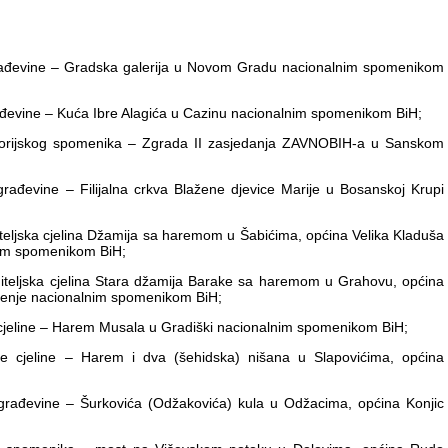
e građevine – Gradska galerija u Novom Gradu nacionalnim spomenikom
građevine – Kuća Ibre Alagića u Cazinu nacionalnim spomenikom BiH;
istorijskog spomenika – Zgrada II zasjedanja ZAVNOBIH-a u Sanskom
 građevine – Filijalna crkva Blažene djevice Marije u Bosanskoj Krupi
iteljska cjelina Džamija sa haremom u Šabićima, općina Velika Kladuša
lnim spomenikom BiH;
diteljska cjelina Stara džamija Barake sa haremom u Grahovu, općina
lašenje nacionalnim spomenikom BiH;
e cjeline – Harem Musala u Gradiški nacionalnim spomenikom BiH;
ske cjeline – Harem i dva (šehidska) nišana u Slapovićima, općina
e građevine – Šurkovića (Odžakovića) kula u Odžacima, općina Konjic