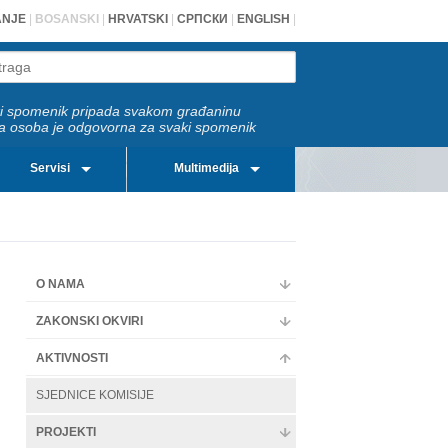
ANJE
|
BOSANSKI
|
HRVATSKI
|
СРПСКИ
|
ENGLISH
|
i spomenik pripada svakom građaninu
a osoba je odgovorna za svaki spomenik
Servisi
Multimedija
O NAMA
ZAKONSKI OKVIRI
AKTIVNOSTI
SJEDNICE KOMISIJE
PROJEKTI