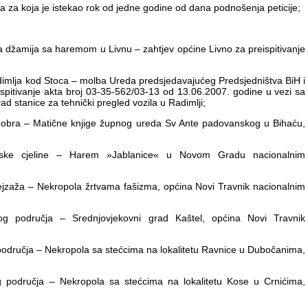
 za koja je istekao rok od jedne godine od dana podnošenja peticije;
ica džamija sa haremom u Livnu – zahtjev općine Livno za preispitivanje
dimlja kod Stoca – molba Ureda predsjedavajućeg Predsjedništva BiH i
eispitivanje akta broj 03-35-562/03-13 od 13.06.2007. godine u vezi sa
d stanice za tehnički pregled vozila u Radimlji;
 dobra – Matične knjige župnog ureda Sv Ante padovanskog u Bihaću,
janske cjeline – Harem »Jablanice« u Novom Gradu nacionalnim
pejzaža – Nekropola žrtvama fašizma, općina Novi Travnik nacionalnim
nog područja – Srednjovjekovni grad Kaštel, općina Novi Travnik
g područja – Nekropola sa stećcima na lokalitetu Ravnice u Dubočanima,
kog područja – Nekropola sa stećcima na lokalitetu Kose u Crnićima,