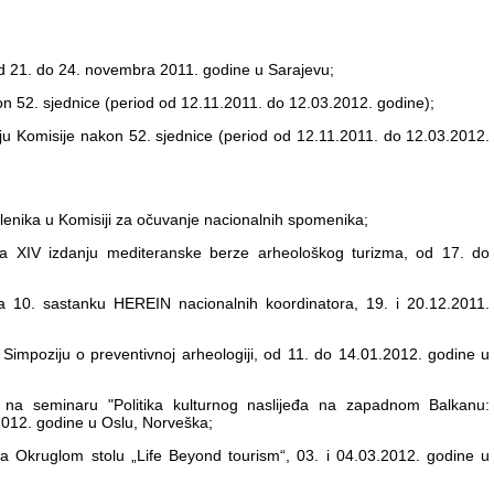
od 21. do 24. novembra 2011. godine u Sarajevu;
akon 52. sjednice (period od 12.11.2011. do 12.03.2012. godine);
anju Komisije nakon 52. sjednice (period od 12.11.2011. do 12.03.2012.
oslenika u Komisiji za očuvanje nacionalnih spomenika;
 na XIV izdanju mediteranske berze arheološkog turizma, od 17. do
na 10. sastanku HEREIN nacionalnih koordinatora, 19. i 20.12.2011.
 Simpoziju o preventivnoj arheologiji, od 11. do 14.01.2012. godine u
e na seminaru "Politika kulturnog naslijeđa na zapadnom Balkanu:
.2012. godine u Oslu, Norveška;
na Okruglom stolu „Life Beyond tourism“, 03. i 04.03.2012. godine u