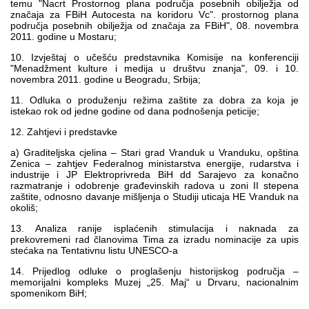
temu "Nacrt Prostornog plana područja posebnih obilježja od
značaja za FBiH Autocesta na koridoru Vc". prostornog plana
područja posebnih obilježja od značaja za FBiH", 08. novembra
2011. godine u Mostaru;
10. Izvještaj o učešću predstavnika Komisije na konferenciji
"Menadžment kulture i medija u društvu znanja", 09. i 10.
novembra 2011. godine u Beogradu, Srbija;
11. Odluka o produženju režima zaštite za dobra za koja je
istekao rok od jedne godine od dana podnošenja peticije;
12. Zahtjevi i predstavke
a) Graditeljska cjelina – Stari grad Vranduk u Vranduku, opština
Zenica – zahtjev Federalnog ministarstva energije, rudarstva i
industrije i JP Elektroprivreda BiH dd Sarajevo za konačno
razmatranje i odobrenje građevinskih radova u zoni II stepena
zaštite, odnosno davanje mišljenja o Studiji uticaja HE Vranduk na
okoliš;
13. Analiza ranije isplaćenih stimulacija i naknada za
prekovremeni rad članovima Tima za izradu nominacije za upis
stećaka na Tentativnu listu UNESCO-a
14. Prijedlog odluke o proglašenju historijskog područja –
memorijalni kompleks Muzej „25. Maj“ u Drvaru, nacionalnim
spomenikom BiH;