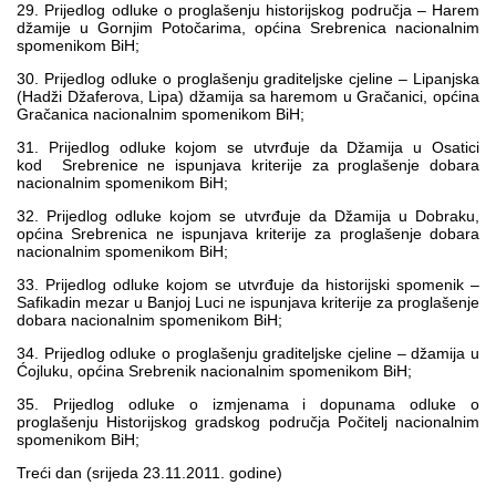
29. Prijedlog odluke o proglašenju historijskog područja – Harem
džamije u Gornjim Potočarima, općina Srebrenica nacionalnim
spomenikom BiH;
30. Prijedlog odluke o proglašenju graditeljske cjeline – Lipanjska
(Hadži Džaferova, Lipa) džamija sa haremom u Gračanici, općina
Gračanica nacionalnim spomenikom BiH;
31. Prijedlog odluke kojom se utvrđuje da Džamija u Osatici
kod Srebrenice ne ispunjava kriterije za proglašenje dobara
nacionalnim spomenikom BiH;
32. Prijedlog odluke kojom se utvrđuje da Džamija u Dobraku,
općina Srebrenica ne ispunjava kriterije za proglašenje dobara
nacionalnim spomenikom BiH;
33. Prijedlog odluke kojom se utvrđuje da historijski spomenik –
Safikadin mezar u Banjoj Luci ne ispunjava kriterije za proglašenje
dobara nacionalnim spomenikom BiH;
34. Prijedlog odluke o proglašenju graditeljske cjeline – džamija u
Ćojluku, općina Srebrenik nacionalnim spomenikom BiH;
35. Prijedlog odluke o izmjenama i dopunama odluke o
proglašenju Historijskog gradskog područja Počitelj nacionalnim
spomenikom BiH;
Treći dan (srijeda 23.11.2011. godine)