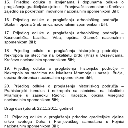
15. Prijedlog odluke o izmjenama i dopunama odluke o
proglašenju graditeljske cjeline – Franjevački samostan u Kreševu
zajedno sa pokretnom imovinom nacionalnim spomenikom BiH;
16. Prijedlog odluke o proglašenju arheološkog područja –
Skelani, općina Srebrenica nacionalnim spomenikom BiH;
17. Prijedlog odluke o proglašenju arheološkog područja –
Kasnoantička bazilika, Vrba, općina Glamoč nacionalnim
spomenikom BiH;
18. Prijedlog odluke o proglašenju historijskog područja –
Nekropola sa stećcima na lokalitetu Brdo (Križ) u Deževicama,
Kreševo nacionalnim spomenikom BiH;
19. Prijedlog odluke o proglašenju Historijsko područje –
Nekropola sa stećcima na lokalitetu Mramorje u naselju Bučje,
općina Srebrenica nacionalnim spomenikom BiH;
20. Prijedlog odluke o proglašenju historijskog područja –
Prahistorijski tumulus i nekropola sa stećcima na lokalitetu
Mramorje u zaseoku Raonići, Kaoštice, općina Višegrad
nacionalnim spomenikom BiH;
Drugi dan (utorak 22.11.2011. godine)
21. Prijedlog odluke o proglašenju prirodno graditeljske cjeline
crkve svetoga Duha i Franjevačkog samostana u Fojnici
nacionalnim spomenikom BiH;