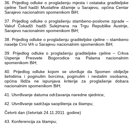
36. Prijedlog odluke o proglašenju mjesta i ostataka graditeljske
cjeline Tavil hadži Mustafine džamije u Sarajevu, općina Centar
Sarajevo nacionalnim spomenikom BiH;
37. Prijedlog odluke o proglašenju stambeno-poslovne zgrade –
Vakuf Čokadži hadži Sulejmana na Trgu Republike Austrije,
Sarajevo nacionalnim spomenikom BiH;
38. Prijedlog odluke o proglašenju graditeljske cjeline – stambeno
naselje Crni Vrh u Sarajevu nacionalnim spomenikom BiH;
39. Prijedlog odluke o proglašenju graditeljske cjeline – Crkva
Uspenje Presvete Bogorodice na Palama nacionalnim
spomenikom BiH;
40. Prijedlog odluke kojom se utvrđuje da Spomen obilježje
šehidima i poginulim borcima, poginulim i nestalim osobama,
općina Ilidža ne ispunjava kriterije za proglašenje dobara
nacionalnim spomenikom BiH;
41. Utvrđivanje datuma održavanja naredne sjednice;
42. Utvrđivanje sadržaja saopštenja za štampu;
Četvrti dan (četvrtak 24.11.2011. godine)
43. Konferencija za štampu;