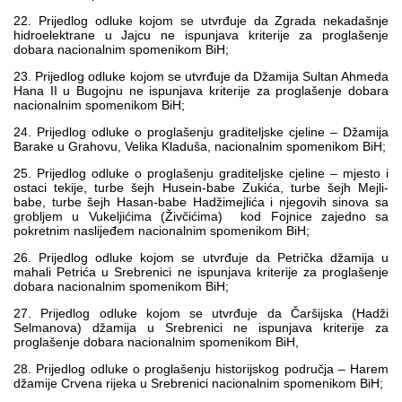
22. Prijedlog odluke kojom se utvrđuje da Zgrada nekadašnje
hidroelektrane u Jajcu ne ispunjava kriterije za proglašenje
dobara nacionalnim spomenikom BiH;
23. Prijedlog odluke kojom se utvrđuje da Džamija Sultan Ahmeda
Hana II u Bugojnu ne ispunjava kriterije za proglašenje dobara
nacionalnim spomenikom BiH;
24. Prijedlog odluke o proglašenju graditeljske cjeline – Džamija
Barake u Grahovu, Velika Kladuša, nacionalnim spomenikom BiH;
25. Prijedlog odluke o proglašenju graditeljske cjeline – mjesto i
ostaci tekije, turbe šejh Husein-babe Zukića, turbe šejh Mejli-
babe, turbe šejh Hasan-babe Hadžimejlića i njegovih sinova sa
grobljem u Vukeljićima (Živčićima) kod Fojnice zajedno sa
pokretnim naslijeđem nacionalnim spomenikom BiH;
26. Prijedlog odluke kojom se utvrđuje da Petrička džamija u
mahali Petrića u Srebrenici ne ispunjava kriterije za proglašenje
dobara nacionalnim spomenikom BiH;
27. Prijedlog odluke kojom se utvrđuje da Čaršijska (Hadži
Selmanova) džamija u Srebrenici ne ispunjava kriterije za
proglašenje dobara nacionalnim spomenikom BiH,
28. Prijedlog odluke o proglašenju historijskog područja – Harem
džamije Crvena rijeka u Srebrenici nacionalnim spomenikom BiH;