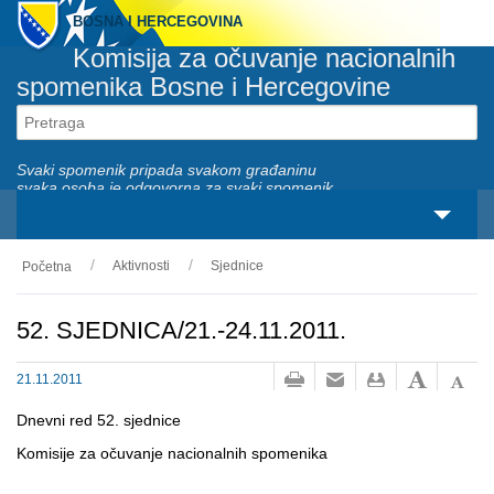
BOSNA I HERCEGOVINA
Komisija za očuvanje nacionalnih
spomenika Bosne i Hercegovine
Svaki spomenik pripada svakom građaninu
svaka osoba je odgovorna za svaki spomenik
Aktivnosti
Sjednice
Početna
O nama
Zakonski okviri
52. SJEDNICA/21.-24.11.2011.
Aktivnosti
21.11.2011
Nacionalni spomenici
Dnevni red 52. sjednice
Komisije za očuvanje nacionalnih spomenika
Servisi