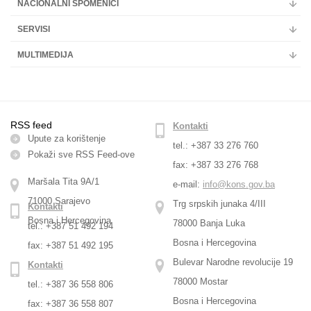
NACIONALNI SPOMENICI
SERVISI
MULTIMEDIJA
RSS feed
Kontakti
Upute za korištenje
tel.: +387 33 276 760
Pokaži sve RSS Feed-оve
fax: +387 33 276 768
Maršala Tita 9A/1
e-mail:
info@kons.gov.ba
71000 Sarajevo
Trg srpskih junaka 4/III
Kontakti
Bosna i Hercegovina
78000 Banja Luka
tel.: +387 51 492 194
Bosna i Hercegovina
fax: +387 51 492 195
Bulevar Narodne revolucije 19
Kontakti
78000 Mostar
tel.: +387 36 558 806
Bosna i Hercegovina
fax: +387 36 558 807