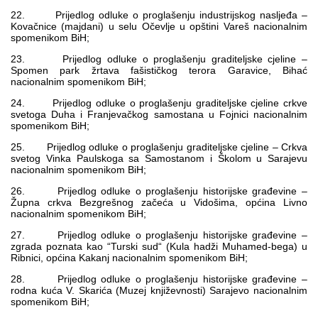
22. Prijedlog odluke o proglašenju industrijskog nasljeđa –
Kovačnice (majdani) u selu Očevlje u opštini Vareš nacionalnim
spomenikom BiH;
23. Prijedlog odluke o proglašenju graditeljske cjeline –
Spomen park žrtava fašističkog terora Garavice, Bihać
nacionalnim spomenikom BiH;
24. Prijedlog odluke o proglašenju graditeljske cjeline crkve
svetoga Duha i Franjevačkog samostana u Fojnici nacionalnim
spomenikom BiH;
25. Prijedlog odluke o proglašenju graditeljske cjeline – Crkva
svetog Vinka Paulskoga sa Samostanom i Školom u Sarajevu
nacionalnim spomenikom BiH;
26. Prijedlog odluke o proglašenju historijske građevine –
Župna crkva Bezgrešnog začeća u Vidošima, općina Livno
nacionalnim spomenikom BiH;
27. Prijedlog odluke o proglašenju historijske građevine –
zgrada poznata kao “Turski sud“ (Kula hadži Muhamed-bega) u
Ribnici, općina Kakanj nacionalnim spomenikom BiH;
28. Prijedlog odluke o proglašenju historijske građevine –
rodna kuća V. Skarića (Muzej književnosti) Sarajevo nacionalnim
spomenikom BiH;