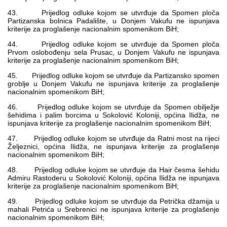
43. Prijedlog odluke kojom se utvrđuje da Spomen ploča
Partizanska bolnica Padalište, u Donjem Vakufu ne ispunjava
kriterije za proglašenje nacionalnim spomenikom BiH;
44. Prijedlog odluke kojom se utvrđuje da Spomen ploča
Prvom oslobođenju sela Prusac, u Donjem Vakufu ne ispunjava
kriterije za proglašenje nacionalnim spomenikom BiH;
45. Prijedlog odluke kojom se utvrđuje da Partizansko spomen
groblje u Donjem Vakufu ne ispunjava kriterije za proglašenje
nacionalnim spomenikom BiH;
46. Prijedlog odluke kojom se utvrđuje da Spomen obilježje
šehidima i palim borcima u Sokolović Koloniji, općina Ilidža, ne
ispunjava kriterije za proglašenje nacionalnim spomenikom BiH;
47. Prijedlog odluke kojom se utvrđuje da Ratni most na rijeci
Željeznici, općina Ilidža, ne ispunjava kriterije za proglašenje
nacionalnim spomenikom BiH;
48. Prijedlog odluke kojom se utvrđuje da Hair česma šehidu
Admiru Rastoderu u Sokolović Koloniji, općina Ilidža ne ispunjava
kriterije za proglašenje nacionalnim spomenikom BiH;
49. Prijedlog odluke kojom se utvrđuje da Petrička džamija u
mahali Petrića u Srebrenici ne ispunjava kriterije za proglašenje
nacionalnim spomenikom BiH;