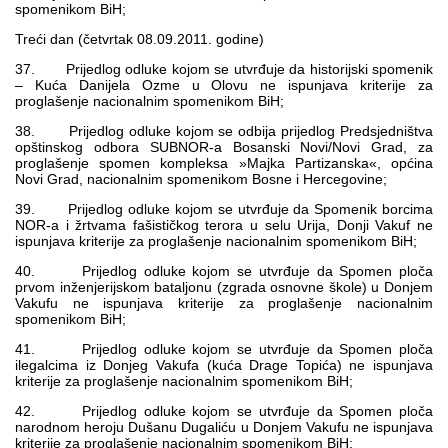
spomenikom BiH;
Treći dan (četvrtak 08.09.2011. godine)
37. Prijedlog odluke kojom se utvrđuje da historijski spomenik
– Kuća Danijela Ozme u Olovu ne ispunjava kriterije za
proglašenje nacionalnim spomenikom BiH;
38. Prijedlog odluke kojom se odbija prijedlog Predsjedništva
opštinskog odbora SUBNOR-a Bosanski Novi/Novi Grad, za
proglašenje spomen kompleksa »Majka Partizanska«, općina
Novi Grad, nacionalnim spomenikom Bosne i Hercegovine;
39. Prijedlog odluke kojom se utvrđuje da Spomenik borcima
NOR-a i žrtvama fašističkog terora u selu Urija, Donji Vakuf ne
ispunjava kriterije za proglašenje nacionalnim spomenikom BiH;
40. Prijedlog odluke kojom se utvrđuje da Spomen ploča
prvom inženjerijskom bataljonu (zgrada osnovne škole) u Donjem
Vakufu ne ispunjava kriterije za proglašenje nacionalnim
spomenikom BiH;
41. Prijedlog odluke kojom se utvrđuje da Spomen ploča
ilegalcima iz Donjeg Vakufa (kuća Drage Topića) ne ispunjava
kriterije za proglašenje nacionalnim spomenikom BiH;
42. Prijedlog odluke kojom se utvrđuje da Spomen ploča
narodnom heroju Dušanu Dugaliću u Donjem Vakufu ne ispunjava
kriterije za proglašenje nacionalnim spomenikom BiH;