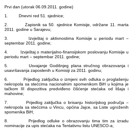
Multimedija
Prvi dan (utorak 06.09.2011. godine)
1. Dnevni red 51. sjednice;
2. Zapisnik sa 50. sjednice Komisije, održane 11. marta
2011. godine u Sarajevu;
3. Izvještaj o aktivnostima Komisije u periodu mart –
septembar 2011. godine;
4. Izvještaj o materijalno-finansijskom poslovanju Komisije u
periodu mart – septembar 2011. godine;
5. Usvajanje Godišnjeg plana stručnog obrazovanja i
usavršavanja zaposlenih u Komisiji za 2011. godinu;
6. Prijedlog zaključka o izmjeni svih odluka o proglašenju
nekropola sa stećcima nacionalnim spomenikom BiH u kojima je
tačkom III dispozitiva predviđeno čišćenje stećaka od lišaja i
mahovine;
7. Prijedlog zaključka o brisanju historijskog područja –
nekropola sa stećcima u Vincu, općina Jajce, sa Liste ugroženih
spomenika BiH;
8. Prijedlog odluke o obrazovanju tima tim za izradu
nominacije za upis stećaka na Tentativnu listu UNESCO-a;