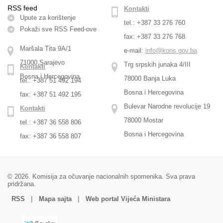
RSS feed
Kontakti
Upute za korištenje
tel.: +387 33 276 760
Pokaži sve RSS Feed-оve
fax: +387 33 276 768
Maršala Tita 9A/1
e-mail:
info@kons.gov.ba
71000 Sarajevo
Trg srpskih junaka 4/III
Kontakti
Bosna i Hercegovina
78000 Banja Luka
tel.: +387 51 492 194
Bosna i Hercegovina
fax: +387 51 492 195
Bulevar Narodne revolucije 19
Kontakti
78000 Mostar
tel.: +387 36 558 806
Bosna i Hercegovina
fax: +387 36 558 807
© 2026. Komisija za očuvanje nacionalnih spomenika. Sva prava
pridržana.
|
|
RSS
Mapa sajta
Web portal Vijeća Ministara