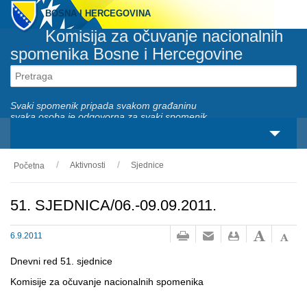
BOSNA I HERCEGOVINA
Komisija za očuvanje nacionalnih
spomenika Bosne i Hercegovine
Svaki spomenik pripada svakom građaninu
svaka osoba je odgovorna za svaki spomenik
Aktivnosti
Sjednice
Početna
O nama
Zakonski okviri
51. SJEDNICA/06.-09.09.2011.
Aktivnosti
6.9.2011
Nacionalni spomenici
Dnevni red 51. sjednice
Komisije za očuvanje nacionalnih spomenika
Servisi