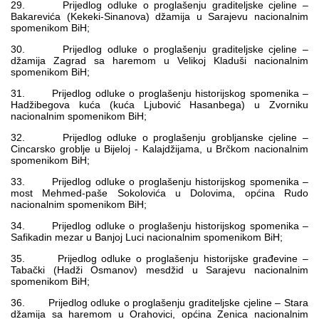
29. Prijedlog odluke o proglašenju graditeljske cjeline –
Bakarevića (Kekeki-Sinanova) džamija u Sarajevu nacionalnim
spomenikom BiH;
30. Prijedlog odluke o proglašenju graditeljske cjeline –
džamija Zagrad sa haremom u Velikoj Kladuši nacionalnim
spomenikom BiH;
31. Prijedlog odluke o proglašenju historijskog spomenika –
Hadžibegova kuća (kuća Ljubović Hasanbega) u Zvorniku
nacionalnim spomenikom BiH;
32. Prijedlog odluke o proglašenju grobljanske cjeline –
Cincarsko groblje u Bijeloj - Kalajdžijama, u Brčkom nacionalnim
spomenikom BiH;
33. Prijedlog odluke o proglašenju historijskog spomenika –
most Mehmed-paše Sokolovića u Dolovima, općina Rudo
nacionalnim spomenikom BiH;
34. Prijedlog odluke o proglašenju historijskog spomenika –
Safikadin mezar u Banjoj Luci nacionalnim spomenikom BiH;
35. Prijedlog odluke o proglašenju historijske građevine –
Tabački (Hadži Osmanov) mesdžid u Sarajevu nacionalnim
spomenikom BiH;
36. Prijedlog odluke o proglašenju graditeljske cjeline – Stara
džamija sa haremom u Orahovici, općina Zenica nacionalnim