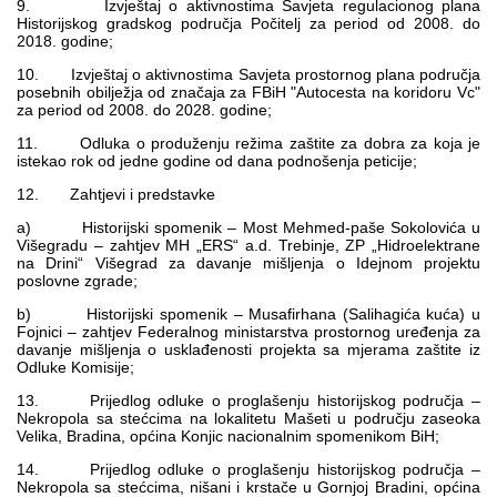
9. Izvještaj o aktivnostima Savjeta regulacionog plana
Historijskog gradskog područja Počitelj za period od 2008. do
2018. godine;
10. Izvještaj o aktivnostima Savjeta prostornog plana područja
posebnih obilježja od značaja za FBiH "Autocesta na koridoru Vc"
za period od 2008. do 2028. godine;
11. Odluka o produženju režima zaštite za dobra za koja je
istekao rok od jedne godine od dana podnošenja peticije;
12. Zahtjevi i predstavke
a) Historijski spomenik – Most Mehmed-paše Sokolovića u
Višegradu – zahtjev MH „ERS“ a.d. Trebinje, ZP „Hidroelektrane
na Drini“ Višegrad za davanje mišljenja o Idejnom projektu
poslovne zgrade;
b) Historijski spomenik – Musafirhana (Salihagića kuća) u
Fojnici – zahtjev Federalnog ministarstva prostornog uređenja za
davanje mišljenja o usklađenosti projekta sa mjerama zaštite iz
Odluke Komisije;
13. Prijedlog odluke o proglašenju historijskog područja –
Nekropola sa stećcima na lokalitetu Mašeti u području zaseoka
Velika, Bradina, općina Konjic nacionalnim spomenikom BiH;
14. Prijedlog odluke o proglašenju historijskog područja –
Nekropola sa stećcima, nišani i krstače u Gornjoj Bradini, općina