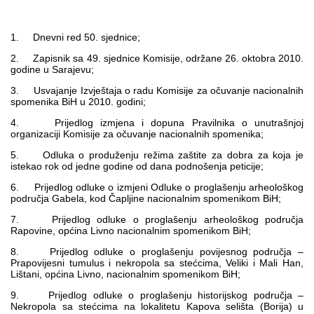
Multimedija
1. Dnevni red 50. sjednice;
2. Zapisnik sa 49. sjednice Komisije, održane 26. oktobra 2010.
godine u Sarajevu;
3. Usvajanje Izvještaja o radu Komisije za očuvanje nacionalnih
spomenika BiH u 2010. godini;
4. Prijedlog izmjena i dopuna Pravilnika o unutrašnjoj
organizaciji Komisije za očuvanje nacionalnih spomenika;
5. Odluka o produženju režima zaštite za dobra za koja je
istekao rok od jedne godine od dana podnošenja peticije;
6. Prijedlog odluke o izmjeni Odluke o proglašenju arheološkog
područja Gabela, kod Čapljine nacionalnim spomenikom BiH;
7. Prijedlog odluke o proglašenju arheološkog područja
Rapovine, općina Livno nacionalnim spomenikom BiH;
8. Prijedlog odluke o proglašenju povijesnog područja –
Prapovijesni tumulus i nekropola sa stećcima, Veliki i Mali Han,
Lištani, općina Livno, nacionalnim spomenikom BiH;
9. Prijedlog odluke o proglašenju historijskog područja –
Nekropola sa stećcima na lokalitetu Kapova selišta (Borija) u