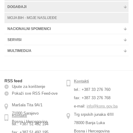
DOGAĐAJI
MOJA BIH - MOJE NASLIJEĐE
NACIONALNI SPOMENICI
SERVISI
MULTIMEDIJA
RSS feed
Kontakti
Upute za korištenje
tel.: +387 33 276 760
Pokaži sve RSS Feed-оve
fax: +387 33 276 768
Maršala Tita 9A/1
e-mail:
info@kons.gov.ba
71000 Sarajevo
Trg srpskih junaka 4/III
Kontakti
Bosna i Hercegovina
78000 Banja Luka
tel.: +387 51 492 194
Bosna i Hercegovina
fax: +387 51 492 195