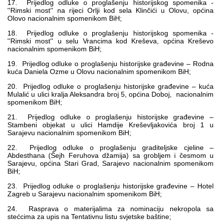
17. Prijedlog odluke o proglašenju historijskog spomenika -
''Rimski most'' na rijeci Orlji kod sela Klinčići u Olovu, općina
Olovo nacionalnim spomenikom BiH;
18. Prijedlog odluke o proglašenju historijskog spomenika -
''Rimski most'' u selu Vrancima kod Kreševa, općina Kreševo
nacionalnim spomenikom BiH;
19. Prijedlog odluke o proglašenju historijske građevine – Rodna
kuća Daniela Ozme u Olovu nacionalnim spomenikom BiH;
20. Prijedlog odluke o proglašenju historijske građevine – kuća
Mulalić u ulici kralja Aleksandra broj 5, općina Doboj, nacionalnim
spomenikom BiH;
21. Prijedlog odluke o proglašenju historijske građevine –
Stambeni objekat u ulici Hamdije Kreševljakovića broj 1 u
Sarajevu nacionalnim spomenikom BiH;
22. Prijedlog odluke o proglašenju graditeljske cjeline –
Abdesthana (Šejh Feruhova džamija) sa grobljem i česmom u
Sarajevu, općina Stari Grad, Sarajevo nacionalnim spomenikom
BiH;
23. Prijedlog odluke o proglašenju historijske građevine – Hotel
Zagreb u Sarajevu nacionalnim spomenikom BiH;
24. Rasprava o materijalima za nominaciju nekropola sa
stećcima za upis na Tentativnu listu svjetske baštine;