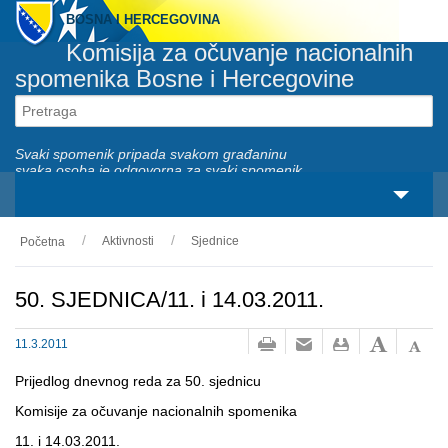
BOSNA I HERCEGOVINA
Komisija za očuvanje nacionalnih
spomenika Bosne i Hercegovine
Svaki spomenik pripada svakom građaninu
svaka osoba je odgovorna za svaki spomenik
Aktivnosti
Sjednice
Početna
O nama
Zakonski okviri
50. SJEDNICA/11. i 14.03.2011.
Aktivnosti
11.3.2011
Nacionalni spomenici
Prijedlog dnevnog reda za 50. sjednicu
Komisije za očuvanje nacionalnih spomenika
Servisi
11. i 14.03.2011.