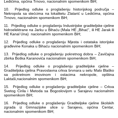
Ledićima, općina Trnovo, nacionalnim spomenikom BiH;
10. Prijedlog odluke o proglašenju historijskog područja –
Nekropola sa stećcima na lokalitetu Zlatarić u Ledićima, općina
Trnovo, nacionalnim spomenikom BiH;
11. Prijedlog odluke o proglašenju Industrijske graditeljske cjeline
hidroelektrane na Jarku u Bihaću (Mala HE „Bihać“, ili HE Jarak ili
HE Kanal Una) nacionalnim spomenikom BiH;
12. Prijedlog odluke o proglašenju Mjesta i ostataka istorijske
građevine Konaka u Bihaću nacionalnim spomenikom BiH;
13. Prijedlog odluke o proglašenju pokretnog dobra – Zavičajna
zbirka Boška Karanovića nacionalnim spomenikom BiH;
14. Prijedlog odluke o proglašenju graditeljske cjeline –
Graditeljska cjelina Pravoslavna crkva brvnara u selu Malo Blaško
sa pokretnom imovinom i ostacima nekropole, opština
Laktaši,nacionalnim spomenikom BiH;
15. Prijedlog odluke o proglašenju graditeljske cjeline – Crkva
Svetog Ćirila i Metoda sa Bogoslovijom u Sarajevu nacionalnim
spomenikom BiH;
16. Prijedlog odluke o proglašenju Graditeljske cjeline školskih
zgrada iz Gimnazijske ulice u Sarajevu, općina Centar,
nacionalnim spomenikom BiH;