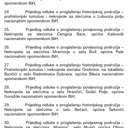
spomenikom BiH;
24. Prijedlog odluke o proglašenju historijskog područja –
prahistorijski tumulusi i nekropole sa stećcima u Luburića polju
nacionalnim spomenikom BiH;
25. Prijedlog odluke o proglašenju povijesnog područja –
Nekropola sa stećcima Čengića Bare, općina Kalinovik
nacionalnim spomenikom BiH;
26. Prijedlog odluke o proglašenju povijesnog područja –
Nekropola sa stećcima Mramorje u selu Buđ, općina Pale
nacionalnim spomenikom BiH;
27. Prijedlog odluke o proglašenju historijskog područja –
Prahistorijski tumulus i nekropola stećaka Grebnice, na lokalitetu
Bunčići u selu Radmilovića Dubrava, općina Bileća nacionalnim
spomenikom BiH;
28. Prijedlog odluke o proglašenju povijesnog područja –
Nekropola sa stećcima u selu Hrančići, Gošić Polje, općina
Goražde nacionalnim spomenikom BiH;
29. Prijedlog odluke o proglašenju historijskog područja –
Nekropola sa stećcima u selu Bečani, općina Šekovići
nacionalnim spomenikom BiH;
30. Prijedlog odluke o proglašenju povijesnog područja –
Nekropola sa stećcima „Mramor“, selo Musići općina Olovo