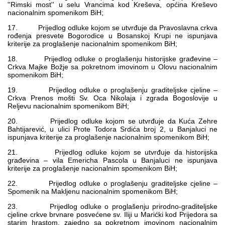
''Rimski most'' u selu Vrancima kod Kreševa, općina Kreševo
nacionalnim spomenikom BiH;
17. Prijedlog odluke kojom se utvrđuje da Pravoslavna crkva
rođenja presvete Bogorodice u Bosanskoj Krupi ne ispunjava
kriterije za proglašenje nacionalnim spomenikom BiH;
18. Prijedlog odluke o proglašenju historijske građevine –
Crkva Majke Božje sa pokretnom imovinom u Olovu nacionalnim
spomenikom BiH;
19. Prijedlog odluke o proglašenju graditeljske cjeline –
Crkva Prenos mošti Sv. Oca Nikolaja i zgrada Bogoslovije u
Reljevu nacionalnim spomenikom BiH;
20. Prijedlog odluke kojom se utvrđuje da Kuća Zehre
Bahtijarević, u ulici Prote Todora Srdića broj 2, u Banjaluci ne
ispunjava kriterije za proglašenje nacionalnim spomenikom BiH;
21. Prijedlog odluke kojom se utvrđuje da historijska
građevina – vila Emericha Pascola u Banjaluci ne ispunjava
kriterije za proglašenje nacionalnim spomenikom BiH;
22. Prijedlog odluke o proglašenju graditeljske cjeline –
Spomenik na Makljenu nacionalnim spomenikom BiH;
23. Prijedlog odluke o proglašenju prirodno-graditeljske
cjeline crkve brvnare posvećene sv. Iliji u Marićki kod Prijedora sa
starim hrastom, zajedno sa pokretnom imovinom nacionalnim