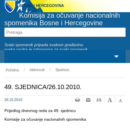
BOSNA I HERCEGOVINA
Komisija za očuvanje nacionalnih
spomenika Bosne i Hercegovine
Svaki spomenik pripada svakom građaninu
svaka osoba je odgovorna za svaki spomenik
Aktivnosti
Sjednice
Početna
O nama
Zakonski okviri
49. SJEDNICA/26.10.2010.
Aktivnosti
26.10.2010
Nacionalni spomenici
Prijedlog dnevnog reda za 49. sjednicu
Komisije za očuvanje nacionalnih spomenika
Servisi