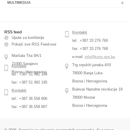
MULTIMEDIJA
RSS feed
Kontakti
Upute za korištenje
tel.: +387 33 276 760
Pokaži sve RSS Feed-оve
fax: +387 33 276 768
Maršala Tita 9A/1
e-mail:
info@kons.gov.ba
71000 Sarajevo
Trg srpskih junaka 4/III
Kontakti
Bosna i Hercegovina
78000 Banja Luka
tel.: +387 51 492 194
Bosna i Hercegovina
fax: +387 51 492 195
Bulevar Narodne revolucije 19
Kontakti
78000 Mostar
tel.: +387 36 558 806
Bosna i Hercegovina
fax: +387 36 558 807