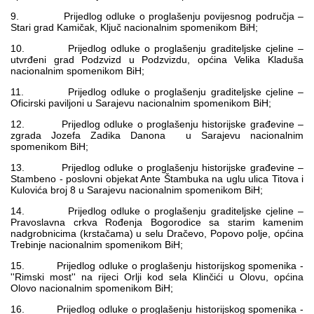
9. Prijedlog odluke o proglašenju povijesnog područja –
Stari grad Kamičak, Ključ nacionalnim spomenikom BiH;
10. Prijedlog odluke o proglašenju graditeljske cjeline –
utvrđeni grad Podzvizd u Podzvizdu, općina Velika Kladuša
nacionalnim spomenikom BiH;
11. Prijedlog odluke o proglašenju graditeljske cjeline –
Oficirski paviljoni u Sarajevu nacionalnim spomenikom BiH;
12. Prijedlog odluke o proglašenju historijske građevine –
zgrada Jozefa Zadika Danona u Sarajevu nacionalnim
spomenikom BiH;
13. Prijedlog odluke o proglašenju historijske građevine –
Stambeno - poslovni objekat Ante Štambuka na uglu ulica Titova i
Kulovića broj 8 u Sarajevu nacionalnim spomenikom BiH;
14. Prijedlog odluke o proglašenju graditeljske cjeline –
Pravoslavna crkva Rođenja Bogorodice sa starim kamenim
nadgrobnicima (krstačama) u selu Dračevo, Popovo polje, općina
Trebinje nacionalnim spomenikom BiH;
15. Prijedlog odluke o proglašenju historijskog spomenika -
''Rimski most'' na rijeci Orlji kod sela Klinčići u Olovu, općina
Olovo nacionalnim spomenikom BiH;
16. Prijedlog odluke o proglašenju historijskog spomenika -