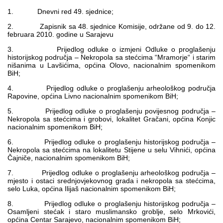
Multimedija
1. Dnevni red 49. sjednice;
2. Zapisnik sa 48. sjednice Komisije, održane od 9. do 12.
februara 2010. godine u Sarajevu
3. Prijedlog odluke o izmjeni Odluke o proglašenju
historijskog područja – Nekropola sa stećcima “Mramorje“ i starim
nišanima u Lavšićima, općina Olovo, nacionalnim spomenikom
BiH;
4. Prijedlog odluke o proglašenju arheološkog područja
Rapovine, općina Livno nacionalnim spomenikom BiH;
5. Prijedlog odluke o proglašenju povijesnog područja –
Nekropola sa stećcima i grobovi, lokalitet Gračani, općina Konjic
nacionalnim spomenikom BiH;
6. Prijedlog odluke o proglašenju historijskog područja –
Nekropola sa stećcima na lokalitetu Stijene u selu Vihnići, općina
Čajniče, nacionalnim spomenikom BiH;
7. Prijedlog odluke o proglašenju arheološkog područja –
mjesto i ostaci srednjovjekovnog grada i nekropola sa stećcima,
selo Luka, općina Ilijaš nacionalnim spomenikom BiH;
8. Prijedlog odluke o proglašenju historijskog područja –
Osamljeni stećak i staro muslimansko groblje, selo Mrkovići,
općina Centar Sarajevo, nacionalnim spomenikom BiH;