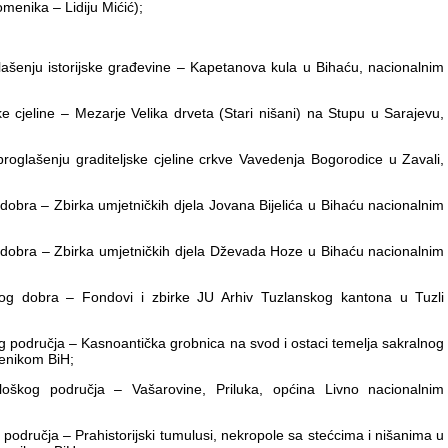
menika – Lidiju Mićić);
lašenju istorijske građevine – Kapetanova kula u Bihaću, nacionalnim
e cjeline – Mezarje Velika drveta (Stari nišani) na Stupu u Sarajevu,
oglašenju graditeljske cjeline crkve Vavedenja Bogorodice u Zavali,
dobra – Zbirka umjetničkih djela Jovana Bijelića u Bihaću nacionalnim
 dobra – Zbirka umjetničkih djela Dževada Hoze u Bihaću nacionalnim
nog dobra – Fondovi i zbirke JU Arhiv Tuzlanskog kantona u Tuzli
g područja – Kasnoantička grobnica na svod i ostaci temelja sakralnog
menikom BiH;
oškog područja – Vašarovine, Priluka, općina Livno nacionalnim
 područja – Prahistorijski tumulusi, nekropole sa stećcima i nišanima u