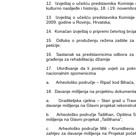
12. Izvještaj o učešću predstavnika Komisije 
kulturno naslijeđe i historiju, 18. i 19. novem
13. Izvještaj o učešću predstavnika Komisije 
2009. godine u Rovinju, Hrvatska;
14. Konačan izvještaj o pripremi četvrtog broj
15. Odluka o produženju režima zaštite za
peticije;
16. Sastanak sa predstavnicima odbora za o
građenja za rehabilitaciju džamije
17. Utvrđivanje da li postoje uvjeti za po
nacionalnim spomenicima
a. Arheološko područje – Ripač kod Bihaća, F
18. Davanje mišljenja na projektnu dokumenta
a. Graditeljska cjelina – Stari grad u Trav
davanje mišljenja na Glavni projekat rekonstr
b. Arheološko područje Tašlihan, Opština St
mišljenja na Glavni projekat „Tašlihana“;
c. Arheološko područje Mili - Krunidbena i 
zahtjev za davanje mišljenja na Projekat početn