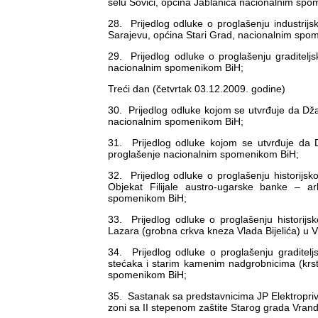
selu Sovići, općina Jablanica nacionalnim sp
28. Prijedlog odluke o proglašenju industrijs
Sarajevu, općina Stari Grad, nacionalnim spo
29. Prijedlog odluke o proglašenju graditelj
nacionalnim spomenikom BiH;
Treći dan (četvrtak 03.12.2009. godine)
30. Prijedlog odluke kojom se utvrđuje da Dža
nacionalnim spomenikom BiH;
31. Prijedlog odluke kojom se utvrđuje da D
proglašenje nacionalnim spomenikom BiH;
32. Prijedlog odluke o proglašenju historijs
Objekat Filijale austro-ugarske banke – a
spomenikom BiH;
33. Prijedlog odluke o proglašenju historij
Lazara (grobna crkva kneza Vlada Bijelića) u 
34. Prijedlog odluke o proglašenju graditel
stećaka i starim kamenim nadgrobnicima (krst
spomenikom BiH;
35. Sastanak sa predstavnicima JP Elektropri
zoni sa II stepenom zaštite Starog grada Vrand