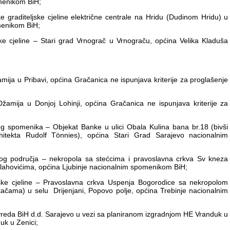
omenikom BiH;
ke graditeljske cjeline električne centrale na Hridu (Dudinom Hridu) u
menikom BiH;
ske cjeline – Stari grad Vrnograč u Vrnograču, općina Velika Kladuša
mija u Pribavi, općina Gračanica ne ispunjava kriterije za proglašenje
žamija u Donjoj Lohinji, općina Gračanica ne ispunjava kriterije za
kog spomenika – Objekat Banke u ulici Obala Kulina bana br.18 (bivši
rhitekta Rudolf Tönnies), općina Stari Grad Sarajevo nacionalnim
skog područja – nekropola sa stećcima i pravoslavna crkva Sv kneza
Vlahovićima, općina Ljubinje nacionalnim spomenikom BiH;
jske cjeline – Pravoslavna crkva Uspenja Bogorodice sa nekropolom
ačama) u selu Drijenjani, Popovo polje, općina Trebinje nacionalnim
vreda BiH d.d. Sarajevo u vezi sa planiranom izgradnjom HE Vranduk u
uk u Zenici;