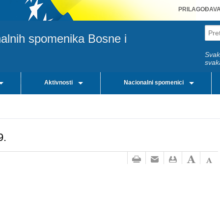
PRILAGOĐAV
nalnih spomenika Bosne i
Svak
svak
Aktivnosti
Nacionalni spomenici
9.