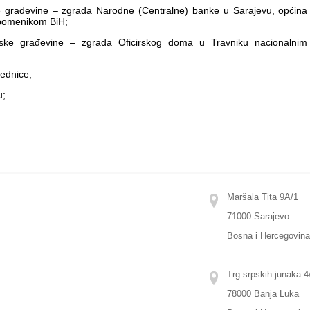
ske građevine – zgrada Narodne (Centralne) banke u Sarajevu, općina
pomenikom BiH;
ijske građevine – zgrada Oficirskog doma u Travniku nacionalnim
ednice;
u;
Maršala Tita 9A/1
71000 Sarajevo
Bosna i Hercegovin
Trg srpskih junaka 4/
78000 Banja Luka