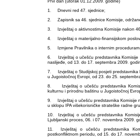
Prvi dan (utorak 01.12.2009. godine)
1. Dnevni red 47. sjednice;
2. Zapisnik sa 46. sjednice Komisije, održan
3. Izvještaj o aktivnostima Komisije nakon 46
4. Izvještaj o materijalno-finansijskom poslov
5. Izmjene Pravilnika o internim procedurama
6. Izvještaj o učešću predstavnika Komisije n
naslijeđe, od 13. do 17. septembra 2009. godin
7. Izvještaj o Studijskoj posjeti predstavnika
u Jugoistočnoj Evropi, od 23. do 25. septembr
8. Izvještaj o učešću predstavnika Komisi
kulturnu i prirodnu baštinu u Jugoistočnoj Evrop
9. Izvještaj o učešću predstavnika Komisije n
u sklopu IPA višekorisničke strateške radne grup
10. Izvještaj o učešću predstavnika Komisije 
Ljubljanski proces, 06. i 07. novembra 2009. go
11. Izvještaj o učešću predstavnika Komi
postkonfliktnom periodu, od 15. do 17. novem