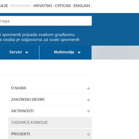
ANJE
|
BOSANSKI
|
HRVATSKI
|
СРПСКИ
|
ENGLISH
|
i spomenik pripada svakom građaninu
a osoba je odgovorna za svaki spomenik
Servisi
Multimedija
O NAMA
ZAKONSKI OKVIRI
AKTIVNOSTI
SJEDNICE KOMISIJE
PROJEKTI