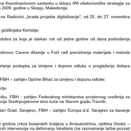
na Koordinacionom sastanku u sklopu IPA višekorisničke strategije za
bra 2009. godine u Skopju, Makedonija;
na Radionici „Izrada projekta digitalizacije“, od 25. do 27. novembra
a godišnjaka Komisije;
 dobra za koja je istekao rok od jedne godine od dana podnošenja
bnovu Careve džamije u Foči radi preciziranja materijala i metoda
kretanje postupka za izmjene i dopune odluka o proglašenju dobara
BiH – zahtjev Općine Bihać za izmjenu i dopunu odluke;
ciju
niku, FBiH - zahtjev Federalnog ministarstva prostornog uređenja za
ukcije Srednjovjekovne etno kuće na Starom gradu Travnik;
ari Grad, Sarajevo, FBiH – zahtjev Europa d.d. Sarajevo za davanje
grobna crkva bosanskih kraljeva u Arnautovićima, opština Visoko –
ih intervencija na definiranju lokaliteta (na razmatranje tačke pozvati