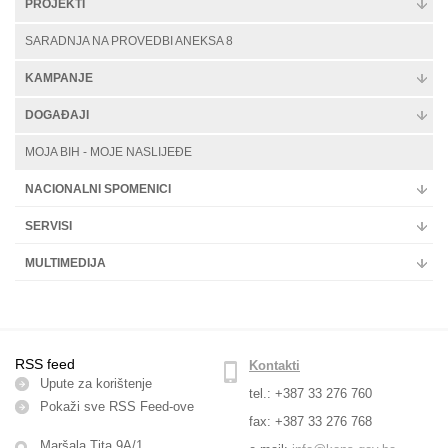
PROJEKTI
SARADNJA NA PROVEDBI ANEKSA 8
KAMPANJE
DOGAĐAJI
MOJA BIH - MOJE NASLIJEĐE
NACIONALNI SPOMENICI
SERVISI
MULTIMEDIJA
RSS feed
Kontakti
Upute za korištenje
tel.: +387 33 276 760
Pokaži sve RSS Feed-оve
fax: +387 33 276 768
Maršala Tita 9A/1