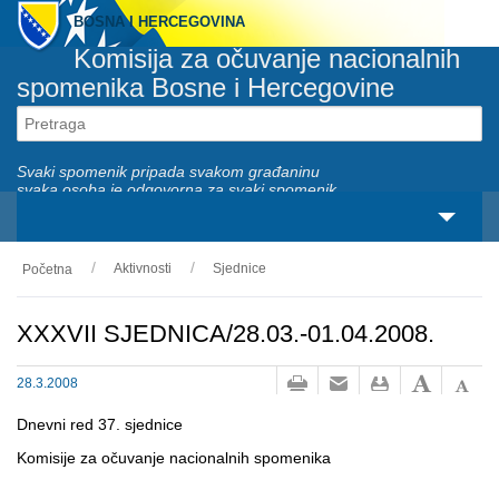
BOSNA I HERCEGOVINA
Komisija za očuvanje nacionalnih
spomenika Bosne i Hercegovine
Svaki spomenik pripada svakom građaninu
svaka osoba je odgovorna za svaki spomenik
Aktivnosti
Sjednice
Početna
O nama
Zakonski okviri
XXXVII SJEDNICA/28.03.-01.04.2008.
Aktivnosti
28.3.2008
Nacionalni spomenici
Dnevni red 37. sjednice
Komisije za očuvanje nacionalnih spomenika
Servisi