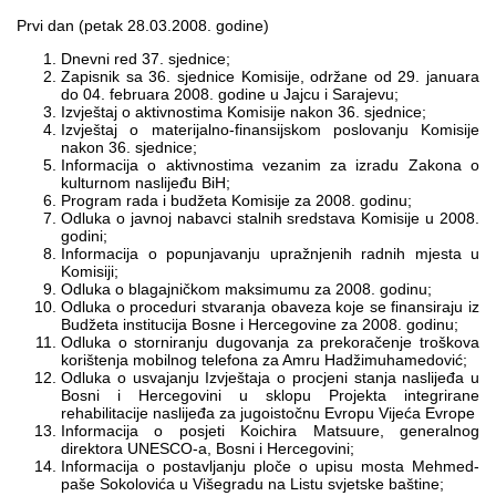
Multimedija
Prvi dan (petak 28.03.2008. godine)
Dnevni red 37. sjednice;
Zapisnik sa 36. sjednice Komisije, održane od 29. januara
do 04. februara 2008. godine u Jajcu i Sarajevu;
Izvještaj o aktivnostima Komisije nakon 36. sjednice;
Izvještaj o materijalno-finansijskom poslovanju Komisije
nakon 36. sjednice;
Informacija o aktivnostima vezanim za izradu Zakona o
kulturnom naslijeđu BiH;
Program rada i budžeta Komisije za 2008. godinu;
Odluka o javnoj nabavci stalnih sredstava Komisije u 2008.
godini;
Informacija o popunjavanju upražnjenih radnih mjesta u
Komisiji;
Odluka o blagajničkom maksimumu za 2008. godinu;
Odluka o proceduri stvaranja obaveza koje se finansiraju iz
Budžeta institucija Bosne i Hercegovine za 2008. godinu;
Odluka o storniranju dugovanja za prekoračenje troškova
korištenja mobilnog telefona za Amru Hadžimuhamedović;
Odluka o usvajanju Izvještaja o procjeni stanja naslijeđa u
Bosni i Hercegovini u sklopu Projekta integrirane
rehabilitacije naslijeđa za jugoistočnu Evropu Vijeća Evrope
Informacija o posjeti Koichira Matsuure, generalnog
direktora UNESCO-a, Bosni i Hercegovini;
Informacija o postavljanju ploče o upisu mosta Mehmed-
paše Sokolovića u Višegradu na Listu svjetske baštine;