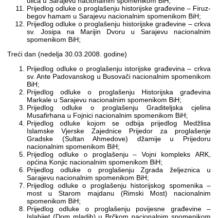
ulica u Sarajevu nacionalnim spomenikom BiH;
Prijedlog odluke o proglašenju historijske građevine – Firuz-
begov hamam u Sarajevu nacionalnim spomenikom BiH;
Prijedlog odluke o proglašenju historijske građevine – crkva
sv. Josipa na Marijin Dvoru u Sarajevu nacionalnim
spomenikom BiH;
Treći dan (nedelja 30.03.2008. godine)
Prijedlog odluke o proglašenju istorijske građevina – crkva
sv. Ante Padovanskog u Busovači nacionalnim spomenikom
BiH;
Prijedlog odluke o proglašenju Historijska građevina
Markale u Sarajevu nacionalnim spomenikom BiH;
Prijedlog odluke o proglašenju Graditeljska cjelina
Musafirhana u Fojnici nacionalnim spomenikom BiH;
Prijedlog odluke kojom se odbija prijedlog Medžlisa
Islamske Vjerske Zajednice Prijedor za proglašenje
Gradske (Sultan Ahmedove) džamije u Prijedoru
nacionalnim spomenikom BiH;
Prijedlog odluke o proglašenju – Vojni kompleks ARK,
općina Konjic nacionalnim spomenikom BiH;
Prijedlog odluke o proglašenju Zgrada željeznica u
Sarajevu nacionalnim spomenikom BiH;
Prijedlog odluke o proglašenju historijskog spomenika –
most u Starom majdanu (Rimski Most) nacionalnim
spomenikom BiH;
Prijedlog odluke o proglašenju povijesne građevine –
Islahijet (Dom mladih) u Brčkom nacionalnim spomenikom