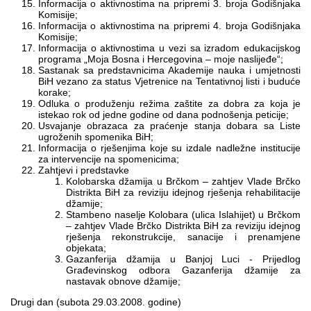
Informacija o aktivnostima na pripremi 3. broja Godišnjaka
Komisije;
Informacija o aktivnostima na pripremi 4. broja Godišnjaka
Komisije;
Informacija o aktivnostima u vezi sa izradom edukacijskog
programa „Moja Bosna i Hercegovina – moje naslijeđe“;
Sastanak sa predstavnicima Akademije nauka i umjetnosti
BiH vezano za status Vjetrenice na Tentativnoj listi i buduće
korake;
Odluka o produženju režima zaštite za dobra za koja je
istekao rok od jedne godine od dana podnošenja peticije;
Usvajanje obrazaca za praćenje stanja dobara sa Liste
ugroženih spomenika BiH;
Informacija o rješenjima koje su izdale nadležne institucije
za intervencije na spomenicima;
Zahtjevi i predstavke
Kolobarska džamija u Brčkom – zahtjev Vlade Brčko
Distrikta BiH za reviziju idejnog rješenja rehabilitacije
džamije;
Stambeno naselje Kolobara (ulica Islahijet) u Brčkom
– zahtjev Vlade Brčko Distrikta BiH za reviziju idejnog
rješenja rekonstrukcije, sanacije i prenamjene
objekata;
Gazanferija džamija u Banjoj Luci - Prijedlog
Građevinskog odbora Gazanferija džamije za
nastavak obnove džamije;
Drugi dan (subota 29.03.2008. godine)