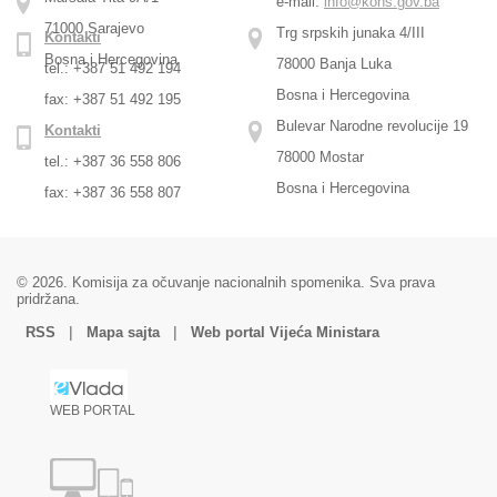
e-mail:
info@kons.gov.ba
71000 Sarajevo
Trg srpskih junaka 4/III
Kontakti
Bosna i Hercegovina
78000 Banja Luka
tel.: +387 51 492 194
Bosna i Hercegovina
fax: +387 51 492 195
Bulevar Narodne revolucije 19
Kontakti
78000 Mostar
tel.: +387 36 558 806
Bosna i Hercegovina
fax: +387 36 558 807
© 2026. Komisija za očuvanje nacionalnih spomenika. Sva prava
pridržana.
|
|
RSS
Mapa sajta
Web portal Vijeća Ministara
WEB PORTAL