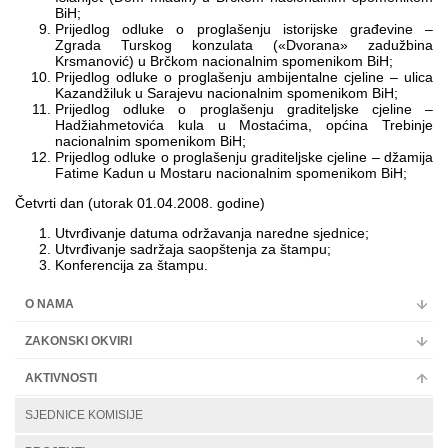
BiH;
Prijedlog odluke o proglašenju istorijske građevine –
Zgrada Turskog konzulata («Dvorana» zadužbina
Krsmanović) u Brčkom nacionalnim spomenikom BiH;
Prijedlog odluke o proglašenju ambijentalne cjeline – ulica
Kazandžiluk u Sarajevu nacionalnim spomenikom BiH;
Prijedlog odluke o proglašenju graditeljske cjeline –
Hadžiahmetovića kula u Mostaćima, općina Trebinje
nacionalnim spomenikom BiH;
Prijedlog odluke o proglašenju graditeljske cjeline – džamija
Fatime Kadun u Mostaru nacionalnim spomenikom BiH;
Četvrti dan (utorak 01.04.2008. godine)
Utvrđivanje datuma održavanja naredne sjednice;
Utvrđivanje sadržaja saopštenja za štampu;
Konferencija za štampu.
O NAMA
ZAKONSKI OKVIRI
AKTIVNOSTI
SJEDNICE KOMISIJE