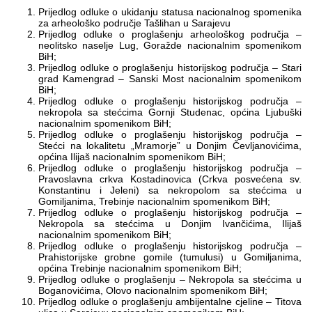
Prijedlog odluke o ukidanju statusa nacionalnog spomenika
za arheološko područje Tašlihan u Sarajevu
Prijedlog odluke o proglašenju arheološkog područja –
neolitsko naselje Lug, Goražde nacionalnim spomenikom
BiH;
Prijedlog odluke o proglašenju historijskog područja – Stari
grad Kamengrad – Sanski Most nacionalnim spomenikom
BiH;
Prijedlog odluke o proglašenju historijskog područja –
nekropola sa stećcima Gornji Studenac, općina Ljubuški
nacionalnim spomenikom BiH;
Prijedlog odluke o proglašenju historijskog područja –
Stećci na lokalitetu „Mramorje” u Donjim Čevljanovićima,
općina Ilijaš nacionalnim spomenikom BiH;
Prijedlog odluke o proglašenju historijskog područja –
Pravoslavna crkva Kostadinovica (Crkva posvećena sv.
Konstantinu i Jeleni) sa nekropolom sa stećcima u
Gomiljanima, Trebinje nacionalnim spomenikom BiH;
Prijedlog odluke o proglašenju historijskog područja –
Nekropola sa stećcima u Donjim Ivančićima, Ilijaš
nacionalnim spomenikom BiH;
Prijedlog odluke o proglašenju historijskog područja –
Prahistorijske grobne gomile (tumulusi) u Gomiljanima,
općina Trebinje nacionalnim spomenikom BiH;
Prijedlog odluke o proglašenju – Nekropola sa stećcima u
Boganovićima, Olovo nacionalnim spomenikom BiH;
Prijedlog odluke o proglašenju ambijentalne cjeline – Titova