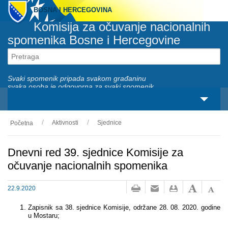
BOSNA I HERCEGOVINA
Komisija za očuvanje nacionalnih
spomenika Bosne i Hercegovine
Svaki spomenik pripada svakom građaninu
svaka osoba je odgovorna za svaki spomenik
Aktivnosti
Sjednice
Početna
O nama
Zakonski okviri
Dnevni red 39. sjednice Komisije za
očuvanje nacionalnih spomenika
Aktivnosti
22.9.2020
Nacionalni spomenici
Zapisnik sa 38. sjednice
Komisije
, održane 28. 08. 2020. godine
Servisi
u Mostaru;