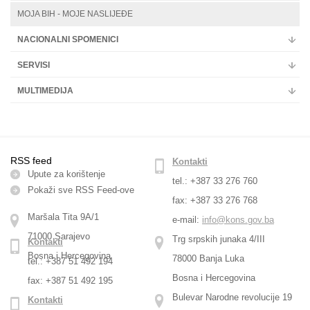
MOJA BIH - MOJE NASLIJEĐE
NACIONALNI SPOMENICI
SERVISI
MULTIMEDIJA
RSS feed
Kontakti
Upute za korištenje
tel.: +387 33 276 760
Pokaži sve RSS Feed-оve
fax: +387 33 276 768
Maršala Tita 9A/1
e-mail:
info@kons.gov.ba
71000 Sarajevo
Trg srpskih junaka 4/III
Kontakti
Bosna i Hercegovina
78000 Banja Luka
tel.: +387 51 492 194
Bosna i Hercegovina
fax: +387 51 492 195
Bulevar Narodne revolucije 19
Kontakti