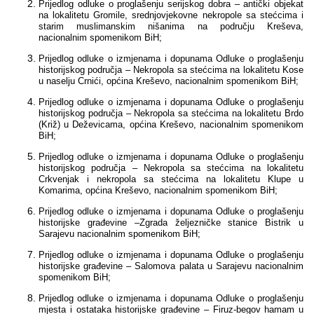
Prijedlog odluke o proglašenju serijskog dobra – antički objekat
Multimedija
na lokalitetu Gromile, srednjovjekovne nekropole sa stećcima i
starim muslimanskim nišanima na području Kreševa,
nacionalnim spomenikom BiH;
Prijedlog odluke o izmjenama i dopunama Odluke o proglašenju
historijskog područja – Nekropola sa stećcima na lokalitetu Kose
u naselju Crnići, općina Kreševo, nacionalnim spomenikom BiH;
Prijedlog odluke o izmjenama i dopunama Odluke o proglašenju
historijskog područja – Nekropola sa stećcima na lokalitetu Brdo
(Križ) u Deževicama, općina Kreševo, nacionalnim spomenikom
BiH;
Prijedlog odluke o izmjenama i dopunama Odluke o proglašenju
historijskog područja – Nekropola sa stećcima na lokalitetu
Crkvenjak i nekropola sa stećcima na lokalitetu Klupe u
Komarima, općina Kreševo, nacionalnim spomenikom BiH;
Prijedlog odluke o izmjenama i dopunama Odluke o proglašenju
historijske građevine –Zgrada željezničke stanice Bistrik u
Sarajevu nacionalnim spomenikom BiH;
Prijedlog odluke o izmjenama i dopunama Odluke o proglašenju
historijske građevine – Salomova palata u Sarajevu nacionalnim
spomenikom BiH;
Prijedlog odluke o izmjenama i dopunama Odluke o proglašenju
mjesta i ostataka historijske građevine – Firuz-begov hamam u