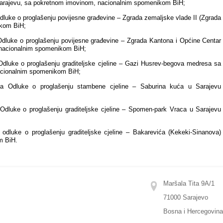
Sarajevu,
sa pokretnom imovinom,
nacionalnim spomenikom BiH;
dluke o proglašenju
povijesne građevine
– Zgrada zemaljske vlade II (Zgrada
ikom BiH;
Odluke o proglašenju
povijesne građevine
– Zgrada Kantona i Općine Centar
 nacionalnim spomenikom BiH;
dluke o proglašenju graditeljske cjeline – Gazi Husrev-begova medresa sa
acionalnim spomenikom BiH;
ma Odluke o proglašenju
stambene cjeline
– Saburina kuća u Sarajevu
 Odluke o proglašenju
graditeljske cjeline –
Spomen-park Vraca u Sarajevu
 odluke o proglašenju
graditeljske cjeline –
Bakarevića (Kekeki-Sinanova)
m BiH
.
Maršala Tita 9A/1
71000 Sarajevo
Bosna i Hercegovin