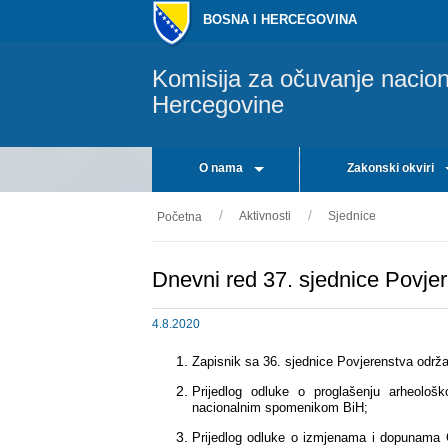
BOSNA I HERCEGOVINA
Komisija za očuvanje nacio
Hercegovine
O nama
Zakonski okviri
Aktivnosti
Sjednice
Početna
Dnevni red 37. sjednice Povje
4.8.2020
Zapisnik sa 36. sjednice Povjerenstva
održa
Prijedlog odluke o proglašenju arheolo
nacionalnim spomenikom BiH;
Prijedlog odluke o izmjenama i dopunama 