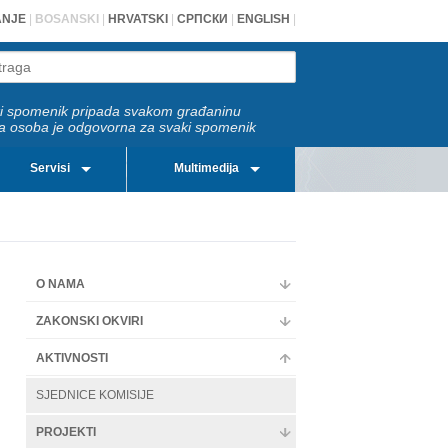
ANJE
|
BOSANSKI
|
HRVATSKI
|
СРПСКИ
|
ENGLISH
|
i spomenik pripada svakom građaninu
a osoba je odgovorna za svaki spomenik
Servisi
Multimedija
O NAMA
ZAKONSKI OKVIRI
AKTIVNOSTI
SJEDNICE KOMISIJE
PROJEKTI