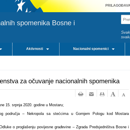
PRILAGOĐAV
nalnih spomenika Bosne i
Svak
svak
Aktivnosti
Nacionalni spomenici
renstva za očuvanje nacionalnih spomenika
ne 15. srpnja 2020. godine u Mostaru;
škog područja – Nekropola sa stećcima u Gornjem Pologu kod Mostara
Odluke o proglašenju
povijesne građevine –
Zgrada Predsjedništva Bosne i