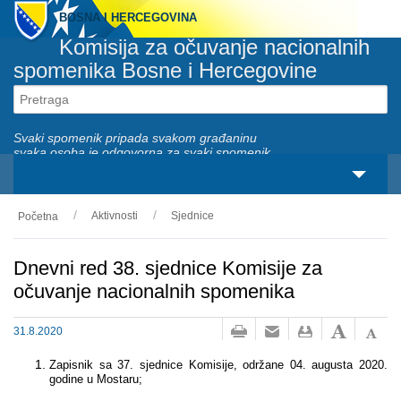
BOSNA I HERCEGOVINA
Komisija za očuvanje nacionalnih
spomenika Bosne i Hercegovine
Svaki spomenik pripada svakom građaninu
svaka osoba je odgovorna za svaki spomenik
Aktivnosti
Sjednice
Početna
O nama
Zakonski okviri
Dnevni red 38. sjednice Komisije za
očuvanje nacionalnih spomenika
Aktivnosti
31.8.2020
Nacionalni spomenici
Zapisnik sa 37. sjednice Komisije, održane 04. augusta 2020.
Servisi
godine u Mostaru;