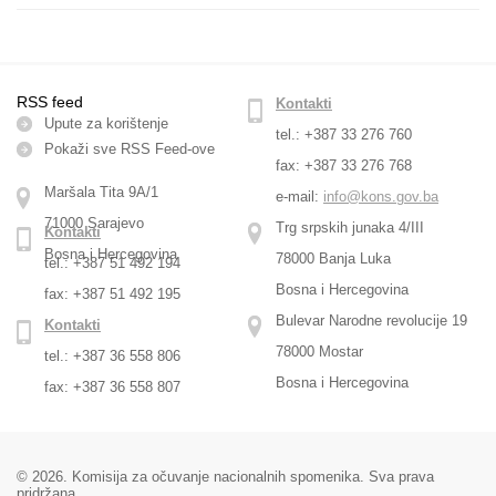
RSS feed
Kontakti
Upute za korištenje
tel.: +387 33 276 760
Pokaži sve RSS Feed-оve
fax: +387 33 276 768
Maršala Tita 9A/1
e-mail:
info@kons.gov.ba
71000 Sarajevo
Trg srpskih junaka 4/III
Kontakti
Bosna i Hercegovina
78000 Banja Luka
tel.: +387 51 492 194
Bosna i Hercegovina
fax: +387 51 492 195
Bulevar Narodne revolucije 19
Kontakti
78000 Mostar
tel.: +387 36 558 806
Bosna i Hercegovina
fax: +387 36 558 807
© 2026. Komisija za očuvanje nacionalnih spomenika. Sva prava
pridržana.