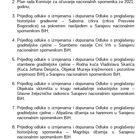
Plan rada Komisije za očuvanje nacionalnih spomenika za 2021.
Multimedija
godinu;
Prijedlog odluke o izmjenama i dopunama Odluke o proglašenju
historijske građevine – Saborna crkva (crkva Presvete
Bogorodice) sa pokretnim naslijeđem u Sarajevu nacionalnim
spomenikom BiH;
Prijedlog odluke o izmjenama i dopunama Odluke o proglašenju
graditeljske cjeline – Stambeno naselje Crni Vrh u Sarajevu
nacionalnim spomenikom BiH;
Prijedlog odluke o izmjenama i dopunama Odluke o proglašenju
stambene
graditeljske cjeline – Rodna kuća Vladislava Skarića
(Kuća Jeftana Despića, Objekat Muzeja književnosti i pozorišne
umjetnosti BiH) u Sarajevu
nacionalnim spomenikom BiH
;
Prijedlog odluke o
izmjenama i dopunama Odluke o proglašenju
Objekata skloništa u krugu nekadašnje industrijske zone –
Glavne željezničke radionice Sarajevo
nacionalnim spomenikom
BiH
;
Prijedlog odluke o
izmjenama i dopunama Odluke o proglašenju
graditeljske cjeline – Alipašina džamija sa haremom u Sarajevu
nacionalnim spomenikom BiH
;
Prijedlog odluke o
izmjenama i dopunama Odluke o proglašenju
historijskog
spomenika – Magribija džamija u Sarajevu
nacionalnim spomenikom BiH
.