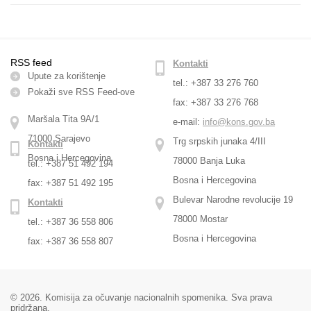
RSS feed
Kontakti
Upute za korištenje
tel.: +387 33 276 760
Pokaži sve RSS Feed-оve
fax: +387 33 276 768
Maršala Tita 9A/1
e-mail:
info@kons.gov.ba
71000 Sarajevo
Trg srpskih junaka 4/III
Kontakti
Bosna i Hercegovina
78000 Banja Luka
tel.: +387 51 492 194
Bosna i Hercegovina
fax: +387 51 492 195
Bulevar Narodne revolucije 19
Kontakti
78000 Mostar
tel.: +387 36 558 806
Bosna i Hercegovina
fax: +387 36 558 807
© 2026. Komisija za očuvanje nacionalnih spomenika. Sva prava
pridržana.