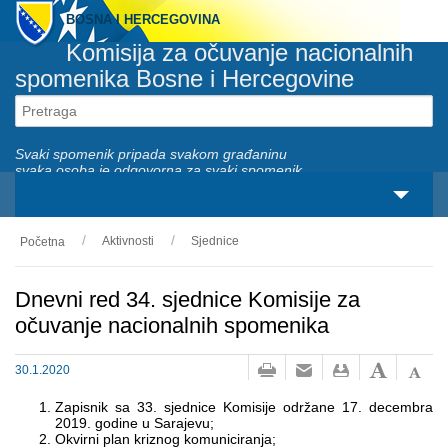
BOSNA I HERCEGOVINA
Komisija za očuvanje nacionalnih
spomenika Bosne i Hercegovine
Svaki spomenik pripada svakom građaninu
svaka osoba je odgovorna za svaki spomenik
Aktivnosti
Sjednice
Početna
O nama
Zakonski okviri
Dnevni red 34. sjednice Komisije za
očuvanje nacionalnih spomenika
Aktivnosti
30.1.2020
Nacionalni spomenici
Zapisnik sa 33. sjednice Komisije održane 17. decembra
2019. godine u Sarajevu;
Servisi
Okvirni plan kriznog komuniciranja;