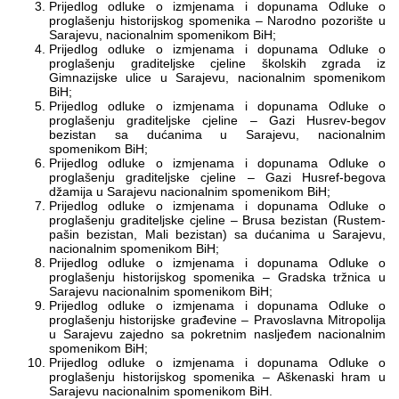
Prijedlog odluke o izmjenama i dopunama Odluke o
Multimedija
proglašenju historijskog spomenika – Narodno pozorište u
Sarajevu, nacionalnim spomenikom BiH;
Prijedlog odluke o izmjenama i dopunama Odluke o
proglašenju graditeljske cjeline školskih zgrada iz
Gimnazijske ulice u Sarajevu, nacionalnim spomenikom
BiH;
Prijedlog odluke o izmjenama i dopunama Odluke o
proglašenju graditeljske cjeline – Gazi Husrev-begov
bezistan sa dućanima u Sarajevu, nacionalnim
spomenikom BiH;
Prijedlog odluke o izmjenama i dopunama Odluke o
proglašenju graditeljske cjeline – Gazi Husref-begova
džamija u Sarajevu nacionalnim spomenikom BiH;
Prijedlog odluke o izmjenama i dopunama Odluke o
proglašenju graditeljske cjeline – Brusa bezistan (Rustem-
pašin bezistan, Mali bezistan) sa dućanima u Sarajevu,
nacionalnim spomenikom BiH;
Prijedlog odluke o izmjenama i dopunama Odluke o
proglašenju historijskog spomenika – Gradska tržnica u
Sarajevu nacionalnim spomenikom BiH;
Prijedlog odluke o izmjenama i dopunama Odluke o
proglašenju historijske građevine – Pravoslavna Mitropolija
u Sarajevu zajedno sa pokretnim nasljeđem nacionalnim
spomenikom BiH;
Prijedlog odluke o izmjenama i dopunama Odluke o
proglašenju historijskog spomenika – Aškenaski hram u
Sarajevu nacionalnim spomenikom BiH.