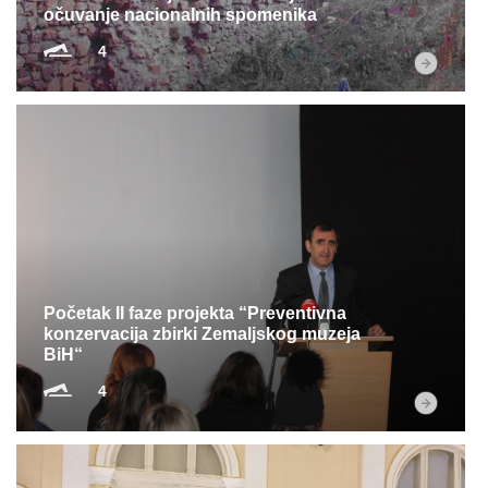
očuvanje nacionalnih spomenika
4
Početak II faze projekta “Preventivna
konzervacija zbirki Zemaljskog muzeja
BiH“
4