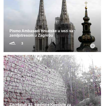
Pismo Ambasadi Hrvatske u vezi sa
zemljotresom u Zagrebu
3
Završetak 33. sjednice Komisije za