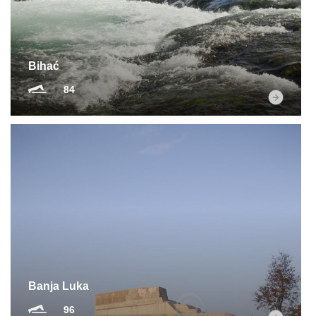
Bihać
84
Banja Luka
96