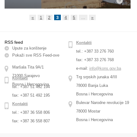
«
1
2
3
4
5
…
»
RSS feed
Kontakti
Upute za korištenje
tel.: +387 33 276 760
Pokaži sve RSS Feed-оve
fax: +387 33 276 768
Maršala Tita 9A/1
e-mail:
info@kons.gov.ba
71000 Sarajevo
Trg srpskih junaka 4/III
Kontakti
Bosna i Hercegovina
78000 Banja Luka
tel.: +387 51 492 194
Bosna i Hercegovina
fax: +387 51 492 195
Bulevar Narodne revolucije 19
Kontakti
78000 Mostar
tel.: +387 36 558 806
Bosna i Hercegovina
fax: +387 36 558 807