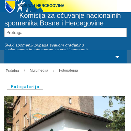
BOSNA I HERCEGOVINA
Komisija za očuvanje nacionalnih
spomenika Bosne i Hercegovine
Svaki spomenik pripada svakom građaninu
svaka osoba je odgovorna za svaki spomenik
Multimedija
Fotogalerija
Početna
O nama
Zakonski okviri
Fotogalerija
Aktivnosti
Nacionalni spomenici
Servisi