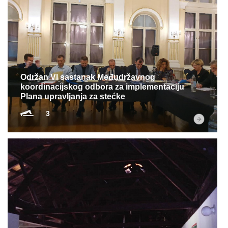
Održan VI sastanak Međudržavnog
koordinacijskog odbora za implementaciju
Plana upravljanja za stećke
3