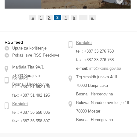
«
1
2
3
4
5
…
»
RSS feed
Kontakti
Upute za korištenje
tel.: +387 33 276 760
Pokaži sve RSS Feed-оve
fax: +387 33 276 768
Maršala Tita 9A/1
e-mail:
info@kons.gov.ba
71000 Sarajevo
Trg srpskih junaka 4/III
Kontakti
Bosna i Hercegovina
78000 Banja Luka
tel.: +387 51 492 194
Bosna i Hercegovina
fax: +387 51 492 195
Bulevar Narodne revolucije 19
Kontakti
78000 Mostar
tel.: +387 36 558 806
Bosna i Hercegovina
fax: +387 36 558 807