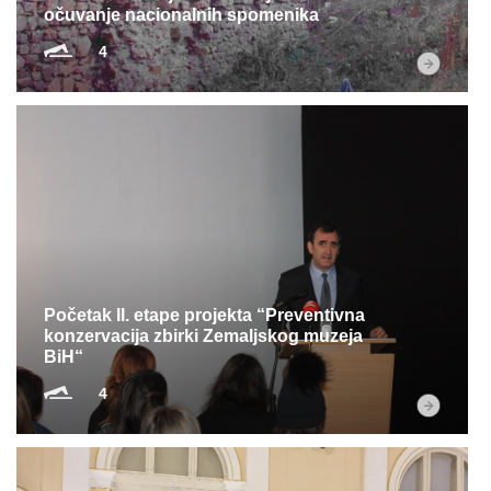
očuvanje nacionalnih spomenika
4
Početak II. etape projekta “Preventivna
konzervacija zbirki Zemaljskog muzeja
BiH“
4