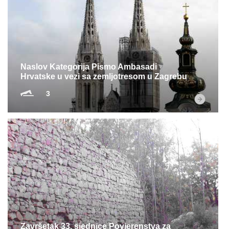
Naslov Kategorija Pismo Ambasadi
Hrvatske u vezi sa zemljotresom u Zagrebu
3
Završetak 33. sjednice Povjerenstva za