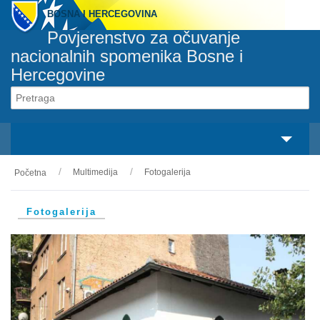
BOSNA I HERCEGOVINA
Povjerenstvo za očuvanje
nacionalnih spomenika Bosne i
Hercegovine
Svaki spomenik pripada svakom građaninu
svaka osoba je odgovorna za svaki spomenik
Multimedija
Fotogalerija
Početna
O nama
Zakonski okvir
Fotogalerija
Aktivnosti
Nacionalni spomenici
Servisi