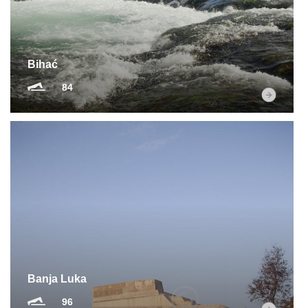
Bihać
84
Banja Luka
96