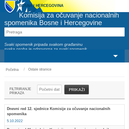
BOSNA I HERCEGOVINA
Komisija za očuvanje nacionalnih
spomenika Bosne i Hercegovine
Svaki spomenik pripada svakom građaninu
svaka osoba je odgovorna za svaki spomenik
Ostale stranice
Početna
O nama
Zakonski okviri
FILTRIRANJE
PRIKAŽI
PRIKAZA
Aktivnosti
Dnevni red 12. sjednice Komisije za očuvanje nacionalnih
Nacionalni spomenici
spomenika
5.10.2022
Servisi