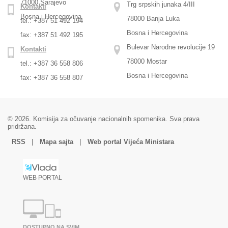
71000 Sarajevo
Trg srpskih junaka 4/III
Kontakti
Bosna i Hercegovina
78000 Banja Luka
tel.: +387 51 492 194
Bosna i Hercegovina
fax: +387 51 492 195
Bulevar Narodne revolucije 19
Kontakti
78000 Mostar
tel.: +387 36 558 806
Bosna i Hercegovina
fax: +387 36 558 807
© 2026. Komisija za očuvanje nacionalnih spomenika. Sva prava
pridržana.
|
|
RSS
Mapa sajta
Web portal Vijeća Ministara
WEB PORTAL
DOSTUPNO NA SVIM