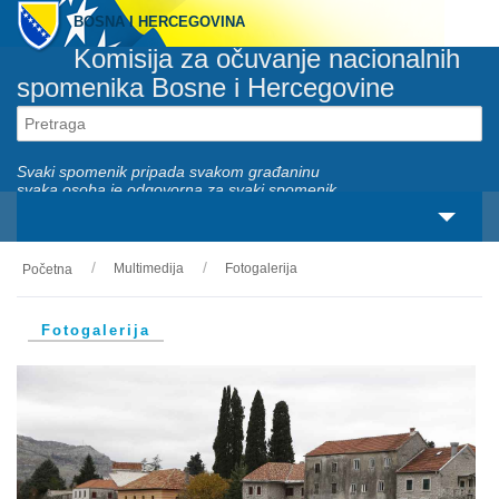
BOSNA I HERCEGOVINA
Komisija za očuvanje nacionalnih
spomenika Bosne i Hercegovine
Svaki spomenik pripada svakom građaninu
svaka osoba je odgovorna za svaki spomenik
Multimedija
Fotogalerija
Početna
O nama
Zakonski okviri
Fotogalerija
Aktivnosti
Nacionalni spomenici
Servisi