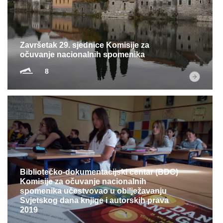
Multimedija
Završetak 29. sjednice Komisije za
očuvanje nacionalnih spomenika
8
Bibliotečko-dokumentacijski centar (BDC)
Komisije za očuvanje nacionalnih
spomenika učestvovao u obilježavanju
Svjetskog dana knjige i autorskih prava
2019