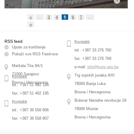
«
…
3
4
5
6
7
…
»
RSS feed
Kontakti
Upute za korištenje
tel.: +387 33 276 760
Pokaži sve RSS Feed-оve
fax: +387 33 276 768
Maršala Tita 9A/1
e-mail:
info@kons.gov.ba
71000 Sarajevo
Trg srpskih junaka 4/III
Kontakti
Bosna i Hercegovina
78000 Banja Luka
tel.: +387 51 492 194
Bosna i Hercegovina
fax: +387 51 492 195
Bulevar Narodne revolucije 19
Kontakti
78000 Mostar
tel.: +387 36 558 806
Bosna i Hercegovina
fax: +387 36 558 807