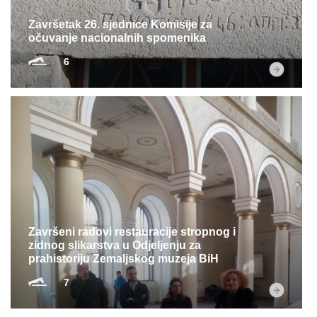
Završetak 26. sjednice Komisije za
očuvanje nacionalnih spomenika
6
Završeni radovi restauracije stropnog i
zidnog slikarstva u Odjeljenju za
prahistoriju Zemaljskog muzeja BiH
7