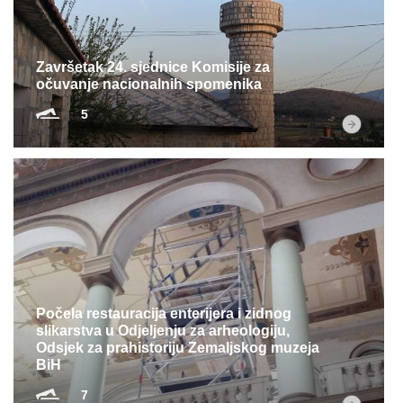
Završetak 24. sjednice Komisije za
očuvanje nacionalnih spomenika
5
Počela restauracija enterijera i zidnog
slikarstva u Odjeljenju za arheologiju,
Odsjek za prahistoriju Zemaljskog muzeja
BiH
7