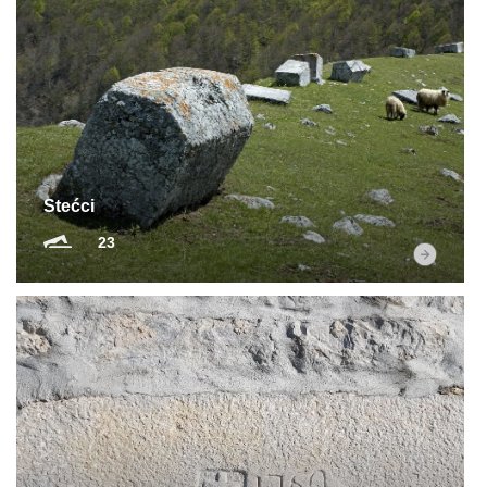
Stećci
23