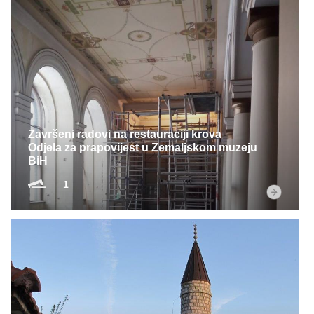
Završeni radovi na restauraciji krova
Odjela za prapovijest u Zemaljskom muzeju
BiH
1