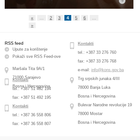
«
…
2
3
4
5
6
…
»
RSS feed
Kontakti
Upute za korištenje
tel.: +387 33 276 760
Pokaži sve RSS Feed-оve
fax: +387 33 276 768
Maršala Tita 9A/1
e-mail:
info@kons.gov.ba
71000 Sarajevo
Trg srpskih junaka 4/III
Kontakti
Bosna i Hercegovina
78000 Banja Luka
tel.: +387 51 492 194
Bosna i Hercegovina
fax: +387 51 492 195
Bulevar Narodne revolucije 19
Kontakti
78000 Mostar
tel.: +387 36 558 806
Bosna i Hercegovina
fax: +387 36 558 807