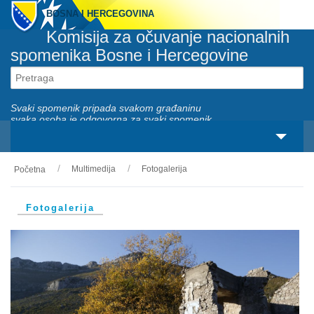
BOSNA I HERCEGOVINA
Komisija za očuvanje nacionalnih
spomenika Bosne i Hercegovine
Svaki spomenik pripada svakom građaninu
svaka osoba je odgovorna za svaki spomenik
Multimedija
Fotogalerija
Početna
O nama
Zakonski okviri
Fotogalerija
Aktivnosti
Nacionalni spomenici
Servisi