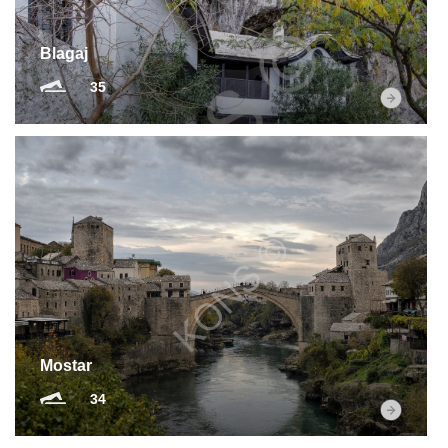
Blagaj
35
Mostar
34