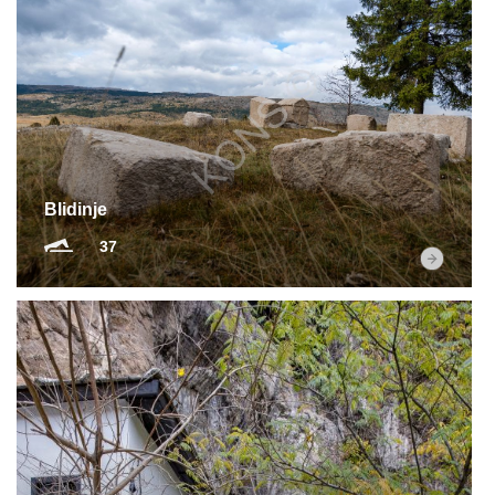
Blidinje
37