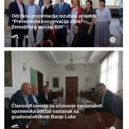
Održana prezentacija rezultata projekta
“Preventivna konzervacija zbirki
Zemaljskog muzeja BiH“
6
Članovi Komisije za očuvanje nacionalnih
spomenika održali sastanak sa
gradonačelnikom Banje Luke
1