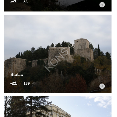
56
Stolac
139