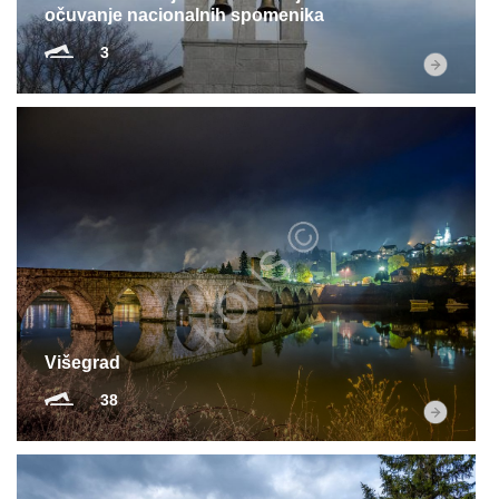
očuvanje nacionalnih spomenika
3
Višegrad
38