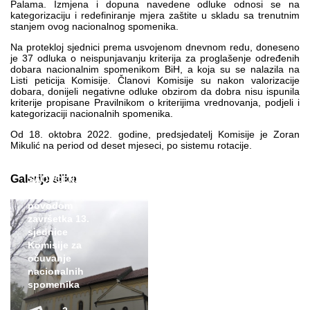
Palama. Izmjena i dopuna navedene odluke odnosi se na
kategorizaciju i redefiniranje mjera zaštite u skladu sa trenutnim
stanjem ovog nacionalnog spomenika.
Na protekloj sjednici prema usvojenom dnevnom redu, doneseno
je 37 odluka o neispunjavanju kriterija za proglašenje određenih
dobara nacionalnim spomenikom BiH, a koja su se nalazila na
Listi peticija Komisije. Članovi Komisije su nakon valorizacije
dobara, donijeli negativne odluke obzirom da dobra nisu ispunila
kriterije propisane Pravilnikom o kriterijima vrednovanja, podjeli i
kategorizaciji nacionalnih spomenika.
Od 18. oktobra 2022. godine, predsjedatelj Komisije je Zoran
Mikulić na period od deset mjeseci, po sistemu rotacije.
Galerije slika
SAOPĆENJE ZA
JAVNOST
povodom
završetka 13.
sjednice
Komisije za
očuvanje
nacionalnih
spomenika