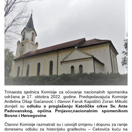
Multimedija
Trinaesta sjednica Komisije za očuvanje nacionalnih spomenika
održana je 17. oktobra 2022. godine. Predsjedavajuća Komisije
Anđelina Ošap Gaćanović i članovi Faruk Kapidžići Zoran Mikulić
donijeli su
odluku o proglašenju Katoličke
crkv
e
Sv. Ante
Padovanskog,
općina
Prnjavor
,
nacionalnim spomenikom
Bosne i Hercegovine
.
Članovi Komisije razmatrali su i usvojili izmjenu i dopunu za ranije
donesenu odluku za historijsku građevinu – Cekovića kuću na