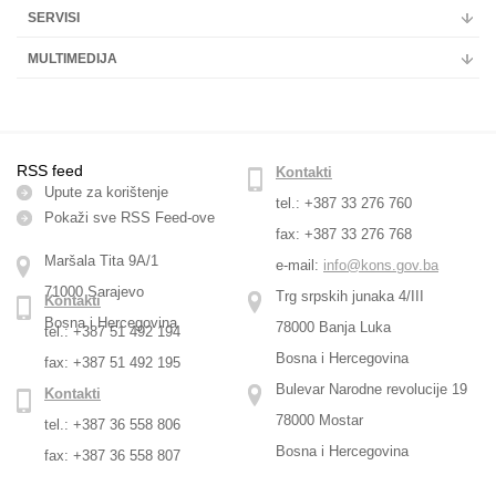
SERVISI
MULTIMEDIJA
RSS feed
Kontakti
Upute za korištenje
tel.: +387 33 276 760
Pokaži sve RSS Feed-оve
fax: +387 33 276 768
Maršala Tita 9A/1
e-mail:
info@kons.gov.ba
71000 Sarajevo
Trg srpskih junaka 4/III
Kontakti
Bosna i Hercegovina
78000 Banja Luka
tel.: +387 51 492 194
Bosna i Hercegovina
fax: +387 51 492 195
Bulevar Narodne revolucije 19
Kontakti
78000 Mostar
tel.: +387 36 558 806
Bosna i Hercegovina
fax: +387 36 558 807