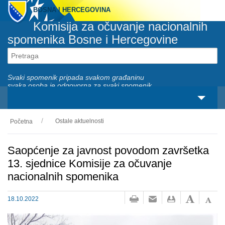
BOSNA I HERCEGOVINA
Komisija za očuvanje nacionalnih
spomenika Bosne i Hercegovine
Svaki spomenik pripada svakom građaninu
svaka osoba je odgovorna za svaki spomenik
Ostale aktuelnosti
Početna
O nama
Zakonski okviri
Saopćenje za javnost povodom završetka
13. sjednice Komisije za očuvanje
Aktivnosti
nacionalnih spomenika
Nacionalni spomenici
18.10.2022
Servisi