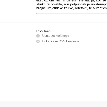
eksplozijom kućnih plinskih instalacija, koji s
struktura objekta, a u potpunosti je uništen
brojne umjetničke zbirke, artefakti, te autentičn
RSS feed
Upute za korištenje
Pokaži sve RSS Feed-оve