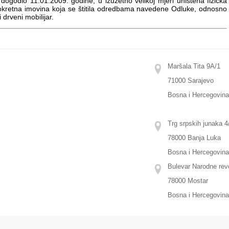
e dogodio 11.01.2009. godine, u izuzetno velikoj mjeri uništena fizička
apokretna imovina koja se štitila odredbama navedene Odluke, odnosno
i drveni mobilijar.
Maršala Tita 9A/1
71000 Sarajevo
Bosna i Hercegovin
Trg srpskih junaka 4/
78000 Banja Luka
Bosna i Hercegovin
Bulevar Narodne revo
78000 Mostar
Bosna i Hercegovin