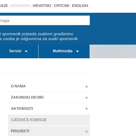
ANJE
|
BOSANSKI
|
HRVATSKI
|
СРПСКИ
|
ENGLISH
|
i spomenik pripada svakom građaninu
a osoba je odgovorna za svaki spomenik
Servisi
Multimedija
O NAMA
ZAKONSKI OKVIRI
AKTIVNOSTI
SJEDNICE KOMISIJE
PROJEKTI