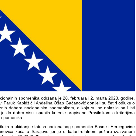
cionalnih spomenika održana je 28. februara i 2. marta 2023. godine.
vi Faruk Kapidžić i Anđelina Ošap Gaćanović donijeli su četiri odluke o
đenih dobara nacionalnim spomenikom, a koja su se nalazila na Listi
 je da dobra nisu ispunila kriterije propisane Pravilnikom o kriterijima
ih spomenika.
 Odluka o ukidanju statusa nacionalnog spomenika Bosne i Hercegovine
banovića kuća u Sarajevu jer je u katastrofalnom požaru izazvanom