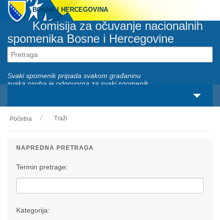
BOSNA I HERCEGOVINA
Komisija za očuvanje nacionalnih
spomenika Bosne i Hercegovine
Svaki spomenik pripada svakom građaninu
svaka osoba je odgovorna za svaki spomenik
Traži
Početna
O nama
Zakonski okviri
NAPREDNA PRETRAGA
Aktivnosti
Termin pretrage:
Nacionalni spomenici
Servisi
Kategorija: