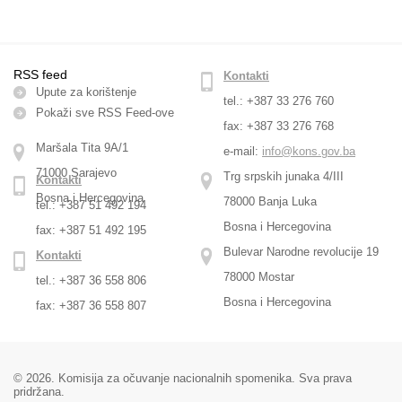
RSS feed
Kontakti
Upute za korištenje
tel.: +387 33 276 760
Pokaži sve RSS Feed-оve
fax: +387 33 276 768
Maršala Tita 9A/1
e-mail:
info@kons.gov.ba
71000 Sarajevo
Trg srpskih junaka 4/III
Kontakti
Bosna i Hercegovina
78000 Banja Luka
tel.: +387 51 492 194
Bosna i Hercegovina
fax: +387 51 492 195
Bulevar Narodne revolucije 19
Kontakti
78000 Mostar
tel.: +387 36 558 806
Bosna i Hercegovina
fax: +387 36 558 807
© 2026. Komisija za očuvanje nacionalnih spomenika. Sva prava
pridržana.