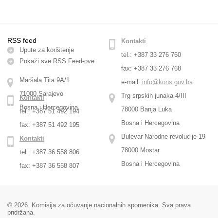
RSS feed
Kontakti
Upute za korištenje
tel.: +387 33 276 760
Pokaži sve RSS Feed-оve
fax: +387 33 276 768
Maršala Tita 9A/1
e-mail:
info@kons.gov.ba
71000 Sarajevo
Trg srpskih junaka 4/III
Kontakti
Bosna i Hercegovina
78000 Banja Luka
tel.: +387 51 492 194
Bosna i Hercegovina
fax: +387 51 492 195
Bulevar Narodne revolucije 19
Kontakti
78000 Mostar
tel.: +387 36 558 806
Bosna i Hercegovina
fax: +387 36 558 807
© 2026. Komisija za očuvanje nacionalnih spomenika. Sva prava
pridržana.