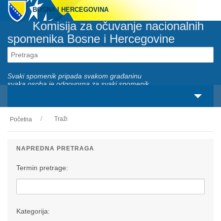
BOSNA I HERCEGOVINA
Komisija za očuvanje nacionalnih
spomenika Bosne i Hercegovine
Svaki spomenik pripada svakom građaninu
svaka osoba je odgovorna za svaki spomenik
Traži
Početna
O nama
Zakonski okviri
NAPREDNA PRETRAGA
Aktivnosti
Termin pretrage:
Nacionalni spomenici
Servisi
Kategorija: