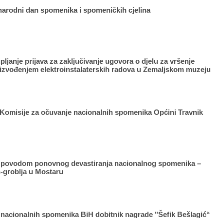
narodni dan spomenika i spomeničkih cjelina
ljanje prijava za zaključivanje ugovora o djelu za vršenje
izvođenjem elektroinstalaterskih radova u Zemaljskom muzeju
 Komisije za očuvanje nacionalnih spomenika Općini Travnik
t povodom ponovnog devastiranja nacionalnog spomenika –
-groblja u Mostaru
 nacionalnih spomenika BiH dobitnik nagrade "Šefik Bešlagić“