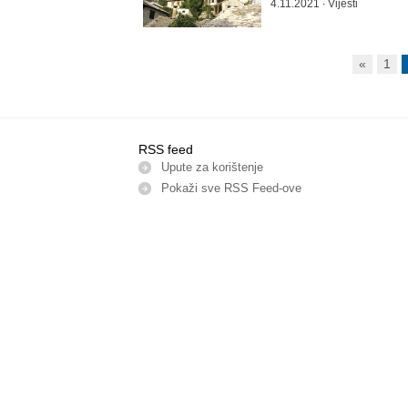
4.11.2021 ∙ Vijesti
«
1
RSS feed
Upute za korištenje
Pokaži sve RSS Feed-оve