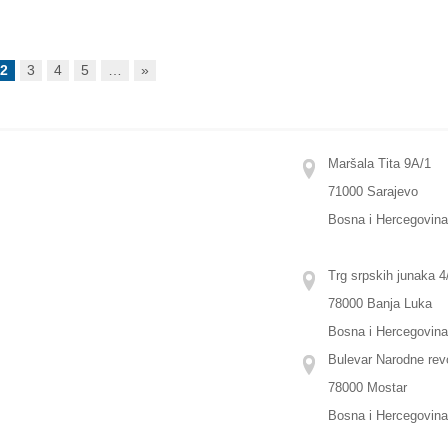
2
3
4
5
…
»
Maršala Tita 9A/1
71000 Sarajevo
Bosna i Hercegovin
Trg srpskih junaka 4/
78000 Banja Luka
Bosna i Hercegovin
Bulevar Narodne revo
78000 Mostar
Bosna i Hercegovin