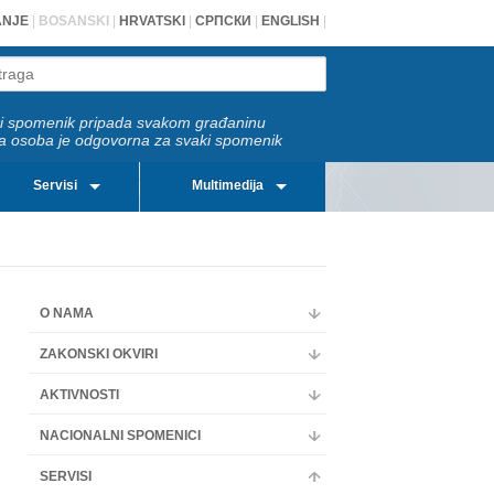
ANJE
|
BOSANSKI
|
HRVATSKI
|
СРПСКИ
|
ENGLISH
|
i spomenik pripada svakom građaninu
a osoba je odgovorna za svaki spomenik
Servisi
Multimedija
O NAMA
ZAKONSKI OKVIRI
AKTIVNOSTI
NACIONALNI SPOMENICI
SERVISI