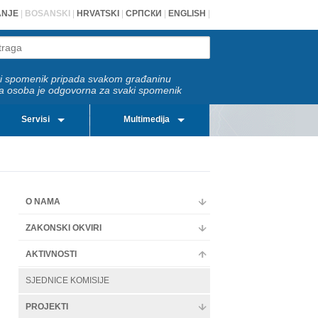
ANJE
|
BOSANSKI
|
HRVATSKI
|
СРПСКИ
|
ENGLISH
|
i spomenik pripada svakom građaninu
a osoba je odgovorna za svaki spomenik
Servisi
Multimedija
O NAMA
ZAKONSKI OKVIRI
AKTIVNOSTI
SJEDNICE KOMISIJE
PROJEKTI