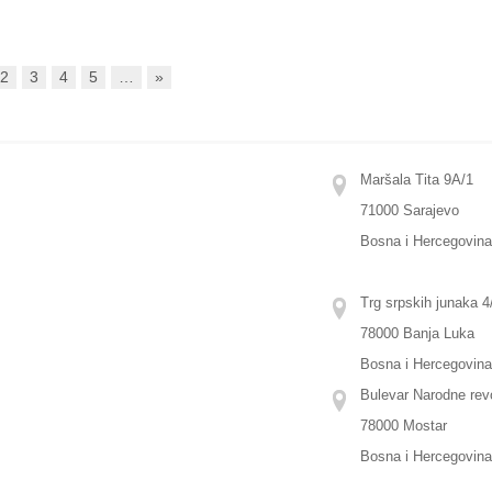
2
3
4
5
…
»
Maršala Tita 9A/1
71000 Sarajevo
Bosna i Hercegovin
Trg srpskih junaka 4/
78000 Banja Luka
Bosna i Hercegovin
Bulevar Narodne revo
78000 Mostar
Bosna i Hercegovin