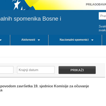
PRILAGOĐAV
nalnih spomenika Bosne i
Svak
svak
Aktivnosti
Nacionalni spomenici
PRIKAŽI
 povodom završetka 19. sjednice Komisije za očuvanje
ka