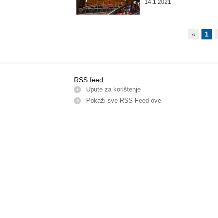
14.1.2021
«
1
RSS feed
Upute za korištenje
Pokaži sve RSS Feed-оve