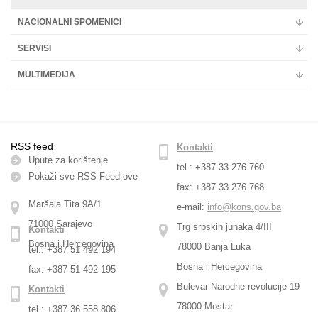
NACIONALNI SPOMENICI
SERVISI
MULTIMEDIJA
RSS feed
Kontakti
Upute za korištenje
tel.: +387 33 276 760
Pokaži sve RSS Feed-оve
fax: +387 33 276 768
Maršala Tita 9A/1
e-mail:
info@kons.gov.ba
71000 Sarajevo
Trg srpskih junaka 4/III
Kontakti
Bosna i Hercegovina
78000 Banja Luka
tel.: +387 51 492 194
Bosna i Hercegovina
fax: +387 51 492 195
Bulevar Narodne revolucije 19
Kontakti
78000 Mostar
tel.: +387 36 558 806