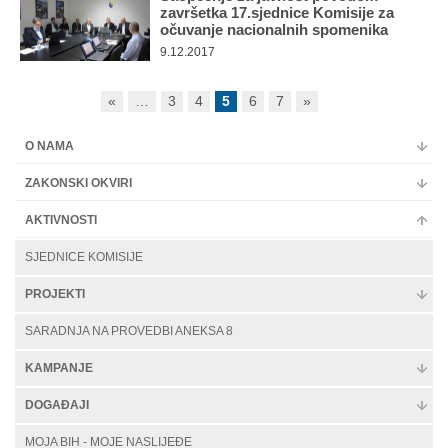
završetka 17.sjednice Komisije za
očuvanje nacionalnih spomenika
9.12.2017
«
…
3
4
5
6
7
»
O NAMA
ZAKONSKI OKVIRI
AKTIVNOSTI
SJEDNICE KOMISIJE
PROJEKTI
SARADNJA NA PROVEDBI ANEKSA 8
KAMPANJE
DOGAĐAJI
MOJA BIH - MOJE NASLIJEĐE