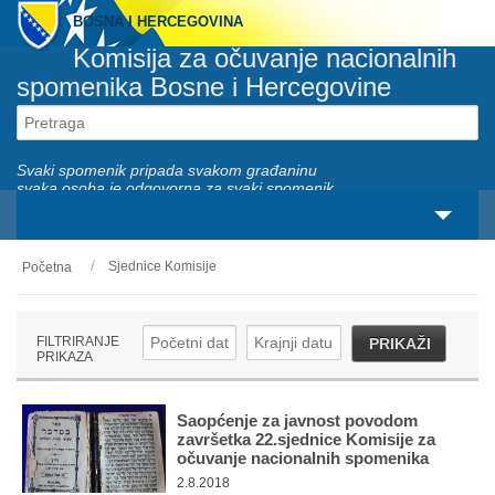
BOSNA I HERCEGOVINA
Komisija za očuvanje nacionalnih
spomenika Bosne i Hercegovine
Svaki spomenik pripada svakom građaninu
svaka osoba je odgovorna za svaki spomenik
Sjednice Komisije
Početna
O nama
Zakonski okviri
FILTRIRANJE
PRIKAŽI
PRIKAZA
Aktivnosti
Nacionalni spomenici
Saopćenje za javnost povodom
završetka 22.sjednice Komisije za
očuvanje nacionalnih spomenika
Servisi
2.8.2018