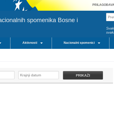
PRILAGOĐAV
acionalnih spomenika Bosne i
Svak
svak
Aktivnosti
Nacionalni spomenici
PRIKAŽI