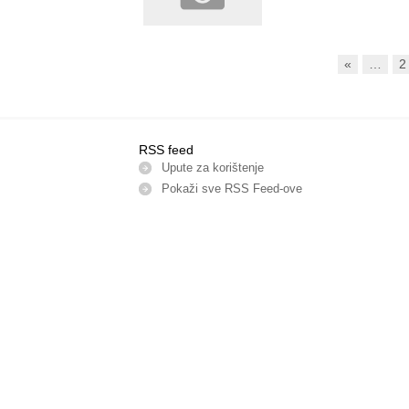
«
…
2
RSS feed
Upute za korištenje
Pokaži sve RSS Feed-оve