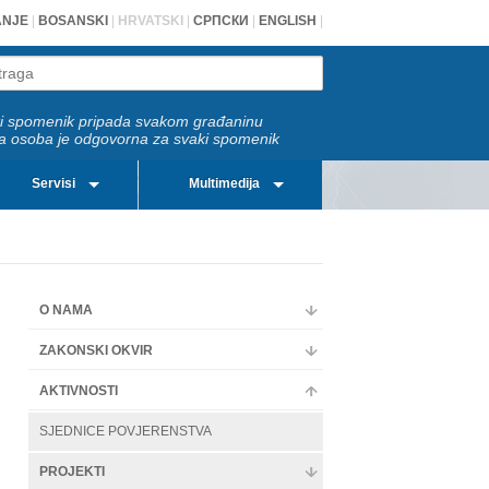
ANJE
|
BOSANSKI
|
HRVATSKI
|
СРПСКИ
|
ENGLISH
|
i spomenik pripada svakom građaninu
a osoba je odgovorna za svaki spomenik
Servisi
Multimedija
O NAMA
ZAKONSKI OKVIR
AKTIVNOSTI
SJEDNICE POVJERENSTVA
PROJEKTI