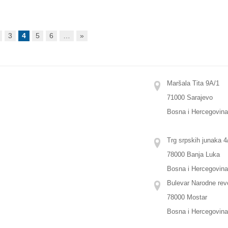
3
4
5
6
…
»
Maršala Tita 9A/1
71000 Sarajevo
Bosna i Hercegovin
Trg srpskih junaka 4/
78000 Banja Luka
Bosna i Hercegovin
Bulevar Narodne revo
78000 Mostar
Bosna i Hercegovin