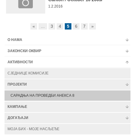
1.2.2016
«
…
3
4
5
6
7
»
О НАМА
ЗАКОНСКИ ОКВИР
АКТИВНОСТИ
СЈЕДНИЦЕ КОМИСИЈЕ
ПРОЈЕКТИ
САРАДЊА НА ПРОВЕДБИ АНЕКСА 8
КАМПАЊЕ
ДОГАЂАЈИ
МОЈА БИХ - МОЈЕ НАСЉЕЂЕ