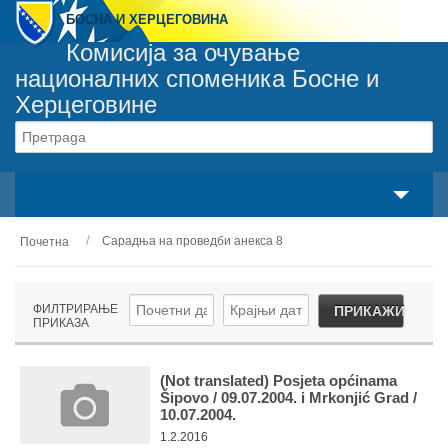
БОСНА И ХЕРЦЕГОВИНА
Комисија за очување
националних споменика Босне и
Херцеговине
Сваки споменик припада сваком грађанину
свака особа је одговорна за сваки споменик
Сарадња на проведби анекса 8
Почетна
О нама
Законски оквир
ФИЛТРИРАЊЕ
ПРИКАЖИ
ПРИКАЗА
Активности
Национални споменици
(Not translated) Posjeta općinama
Šipovo / 09.07.2004. i Mrkonjić Grad /
10.07.2004.
Сервиси
1.2.2016