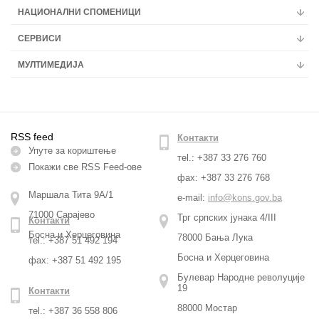
НАЦИОНАЛНИ СПОМЕНИЦИ
СЕРВИСИ
МУЛТИМЕДИЈА
RSS feed
Контакти
Упуте за кориштење
тel.: +387 33 276 760
Покажи све RSS Feed-ове
фax: +387 33 276 768
Маршала Тита 9А/1
e-mail:
info@kons.gov.ba
71000 Сарајево
Трг српских јунака 4/III
Контакти
Босна и Херцеговина
78000 Бања Лука
тel.: +387 51 492 194
Босна и Херцеговина
фax: +387 51 492 195
Булевар Народне револуције
19
Контакти
88000 Мостар
тel.: +387 36 558 806