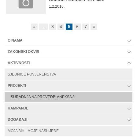
1.2.2016.
«
…
3
4
5
6
7
»
O NAMA
ZAKONSKI OKVIR
AKTIVNOSTI
SJEDNICE POVJERENSTVA
PROJEKTI
SURADNJA NA PROVEDBI ANEKSA 8
KAMPANJE
DOGAĐAJI
MOJA BIH - MOJE NASLIJEĐE