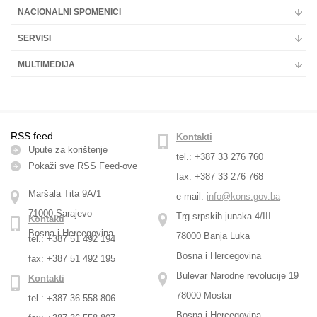
NACIONALNI SPOMENICI
SERVISI
MULTIMEDIJA
RSS feed
Kontakti
Upute za korištenje
tel.: +387 33 276 760
Pokaži sve RSS Feed-оve
fax: +387 33 276 768
Maršala Tita 9A/1
e-mail:
info@kons.gov.ba
71000 Sarajevo
Trg srpskih junaka 4/III
Kontakti
Bosna i Hercegovina
78000 Banja Luka
tel.: +387 51 492 194
Bosna i Hercegovina
fax: +387 51 492 195
Bulevar Narodne revolucije 19
Kontakti
78000 Mostar
tel.: +387 36 558 806
Bosna i Hercegovina