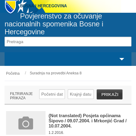
BOSNA I HERCEGOVINA
Povjerenstvo za očuvanje
nacionalnih spomenika Bosne i
Hercegovine
Svaki spomenik pripada svakom građaninu
svaka osoba je odgovorna za svaki spomenik
Suradnja na provedbi Aneksa 8
Početna
O nama
Zakonski okvir
FILTRIRANJE
PRIKAŽI
PRIKAZA
Aktivnosti
Nacionalni spomenici
(Not translated) Posjeta općinama
Šipovo / 09.07.2004. i Mrkonjić Grad /
10.07.2004.
Servisi
1.2.2016.