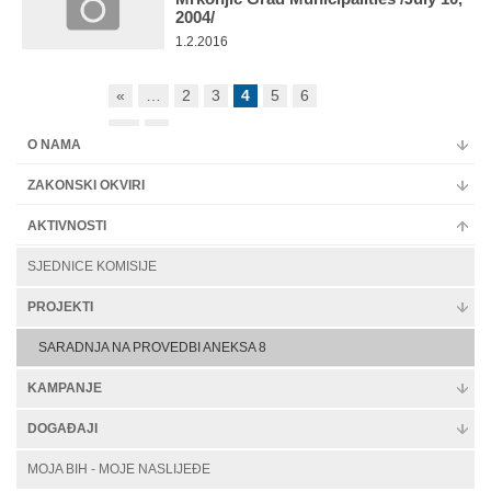
2004/
1.2.2016
«
…
2
3
4
5
6
…
»
O NAMA
ZAKONSKI OKVIRI
AKTIVNOSTI
SJEDNICE KOMISIJE
PROJEKTI
SARADNJA NA PROVEDBI ANEKSA 8
KAMPANJE
DOGAĐAJI
MOJA BIH - MOJE NASLIJEĐE