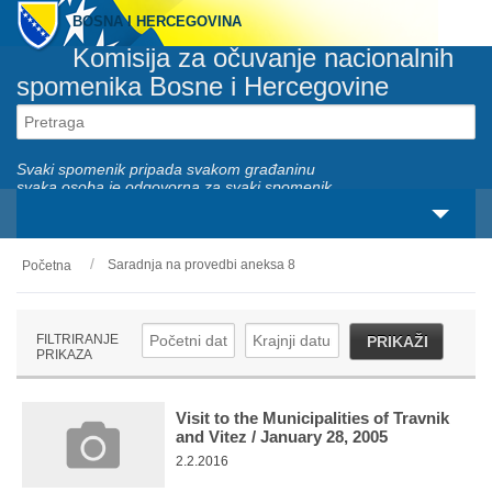
BOSNA I HERCEGOVINA
Komisija za očuvanje nacionalnih
spomenika Bosne i Hercegovine
Svaki spomenik pripada svakom građaninu
svaka osoba je odgovorna za svaki spomenik
Saradnja na provedbi aneksa 8
Početna
O nama
Zakonski okviri
FILTRIRANJE
PRIKAŽI
PRIKAZA
Aktivnosti
Nacionalni spomenici
Visit to the Municipalities of Travnik
and Vitez / January 28, 2005
2.2.2016
Servisi