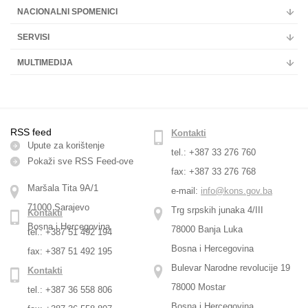
NACIONALNI SPOMENICI
SERVISI
MULTIMEDIJA
RSS feed
Kontakti
Upute za korištenje
tel.: +387 33 276 760
Pokaži sve RSS Feed-оve
fax: +387 33 276 768
Maršala Tita 9A/1
e-mail:
info@kons.gov.ba
71000 Sarajevo
Trg srpskih junaka 4/III
Kontakti
Bosna i Hercegovina
78000 Banja Luka
tel.: +387 51 492 194
Bosna i Hercegovina
fax: +387 51 492 195
Bulevar Narodne revolucije 19
Kontakti
78000 Mostar
tel.: +387 36 558 806
Bosna i Hercegovina