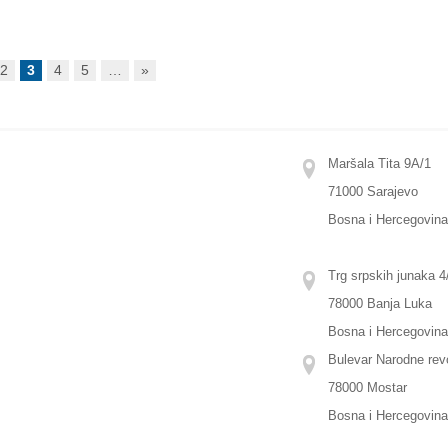
2
3
4
5
…
»
Maršala Tita 9A/1
71000 Sarajevo
Bosna i Hercegovin
Trg srpskih junaka 4/
78000 Banja Luka
Bosna i Hercegovin
Bulevar Narodne revo
78000 Mostar
Bosna i Hercegovin