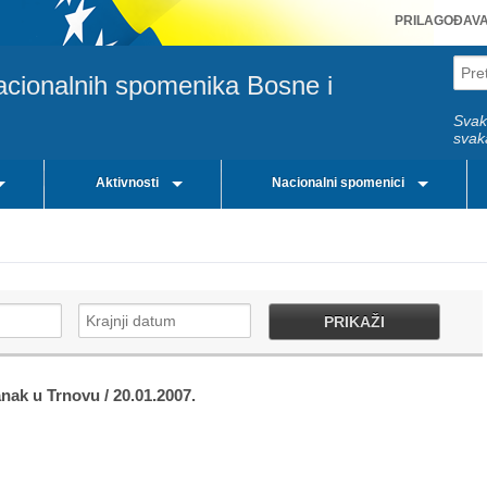
PRILAGOĐAV
acionalnih spomenika Bosne i
Svak
svak
Aktivnosti
Nacionalni spomenici
PRIKAŽI
anak u Trnovu / 20.01.2007.