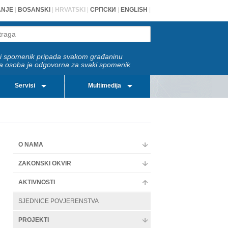
ANJE
|
BOSANSKI
|
HRVATSKI
|
СРПСКИ
|
ENGLISH
|
i spomenik pripada svakom građaninu
a osoba je odgovorna za svaki spomenik
Servisi
Multimedija
O NAMA
ZAKONSKI OKVIR
AKTIVNOSTI
SJEDNICE POVJERENSTVA
PROJEKTI