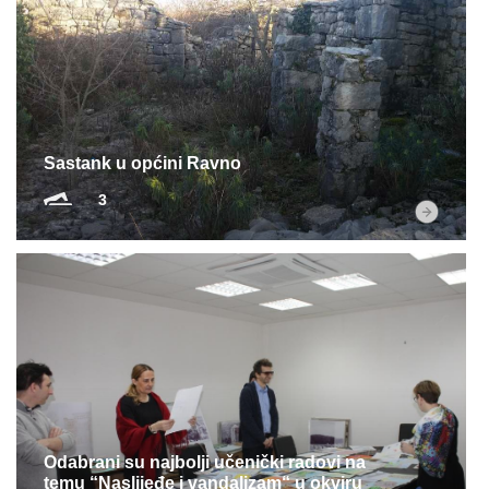
Sastank u općini Ravno
3
Odabrani su najbolji učenički radovi na
temu “Naslijeđe i vandalizam“ u okviru