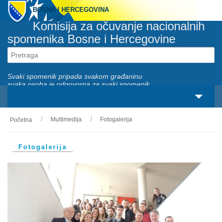
BOSNA I HERCEGOVINA
Komisija za očuvanje nacionalnih
spomenika Bosne i Hercegovine
Svaki spomenik pripada svakom građaninu
svaka osoba je odgovorna za svaki spomenik
Multimedija
Fotogalerija
Početna
O nama
Zakonski okviri
Fotogalerija
Aktivnosti
Nacionalni spomenici
Servisi