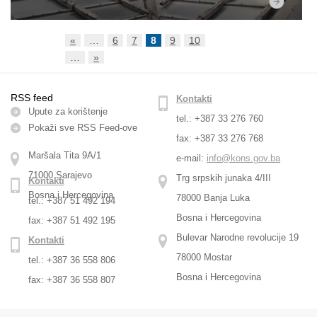
«
…
6
7
8
9
10
…
»
RSS feed
Kontakti
Upute za korištenje
tel.: +387 33 276 760
Pokaži sve RSS Feed-оve
fax: +387 33 276 768
Maršala Tita 9A/1
e-mail:
info@kons.gov.ba
71000 Sarajevo
Trg srpskih junaka 4/III
Kontakti
Bosna i Hercegovina
78000 Banja Luka
tel.: +387 51 492 194
Bosna i Hercegovina
fax: +387 51 492 195
Bulevar Narodne revolucije 19
Kontakti
78000 Mostar
tel.: +387 36 558 806
Bosna i Hercegovina
fax: +387 36 558 807