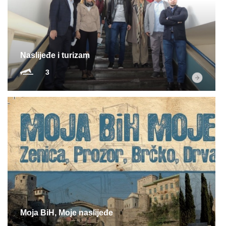
Multimedija
Naslijeđe i turizam
3
Moja BiH, Moje naslijeđe