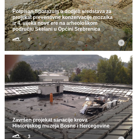
Potpisan Sporazum o dodjeli sredstava za
projekat preventivne konzervacije mozaika
iz 4. vijeka nove ere na arheološkom
području Skelani u Općini Srebrenica
5
Završen projekat sanacije krova
Historijskog muzeja Bosne i Hercegovine
3