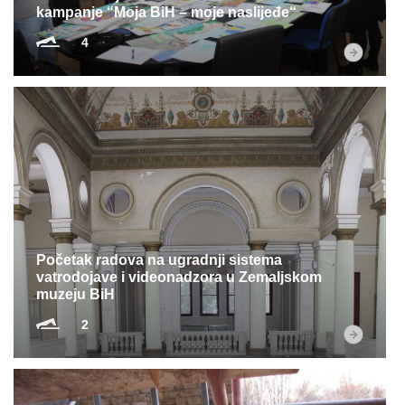
kampanje “Moja BiH – moje naslijeđe“
4
Početak radova na ugradnji sistema
vatrodojave i videonadzora u Zemaljskom
muzeju BiH
2