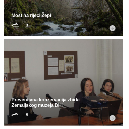
Most na rijeci Žepi
3
Preventivna konzervacija zbirki
Zemaljskog muzeja BiH
5