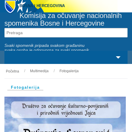
BOSNA I HERCEGOVINA
Komisija za očuvanje nacionalnih
spomenika Bosne i Hercegovine
Svaki spomenik pripada svakom građaninu
svaka osoba je odgovorna za svaki spomenik
Multimedija
Fotogalerija
Početna
O nama
Zakonski okviri
Fotogalerija
Aktivnosti
Nacionalni spomenici
Servisi