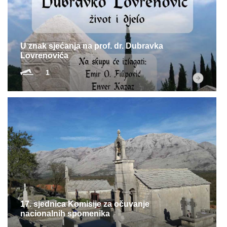
Multimedija
U znak sjećanja na prof. dr. Dubravka
Lovrenovića
1
17. sjednica Komisije za očuvanje
nacionalnih spomenika