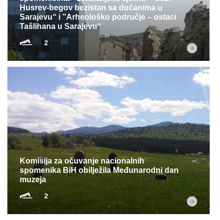
Husrev-begov bezistan sa dućanima u
Sarajevu“ i ”Arheološko područje – ostaci
Tašlihana u Sarajevu“
2
Komisija za očuvanje nacionalnih
spomenika BiH obilježila Međunarodni dan
muzeja
2