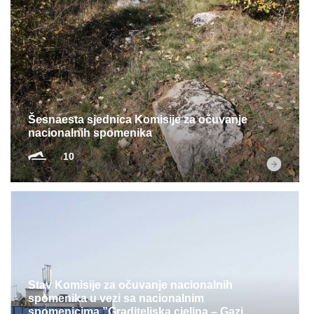
Šesnaesta sjednica Komisije za očuvanje
nacionalnih spomenika
10
Stav Komisije za očuvanje nacionalnih
spomenika u vezi sa nacionalnim
spomenicima ”Graditeljska cjelina – Gazi