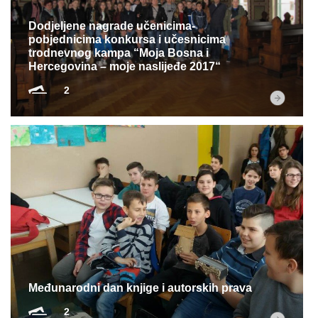
Dodjeljene nagrade učenicima-
pobjednicima konkursa i učesnicima
trodnevnog kampa “Moja Bosna i
Hercegovina – moje naslijeđe 2017“
2
Međunarodni dan knjige i autorskih prava
2