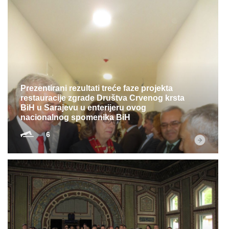
Prezentirani rezultati treće faze projekta
restauracije zgrade Društva Crvenog krsta
BiH u Sarajevu u enterijeru ovog
nacionalnog spomenika BiH
6