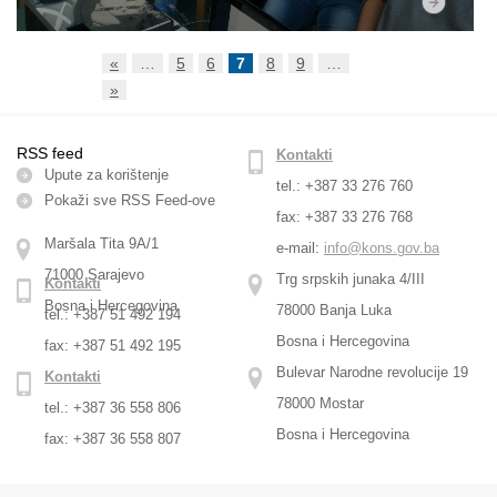
«
…
5
6
7
8
9
…
»
RSS feed
Kontakti
Upute za korištenje
tel.: +387 33 276 760
Pokaži sve RSS Feed-оve
fax: +387 33 276 768
Maršala Tita 9A/1
e-mail:
info@kons.gov.ba
71000 Sarajevo
Trg srpskih junaka 4/III
Kontakti
Bosna i Hercegovina
78000 Banja Luka
tel.: +387 51 492 194
Bosna i Hercegovina
fax: +387 51 492 195
Bulevar Narodne revolucije 19
Kontakti
78000 Mostar
tel.: +387 36 558 806
Bosna i Hercegovina
fax: +387 36 558 807