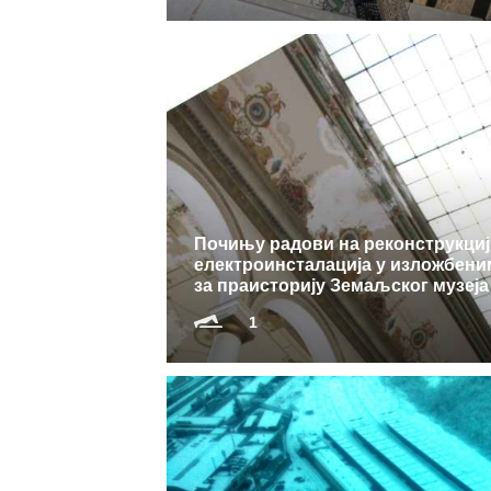
Почињу радови на реконструкциј
електроинсталација у изложбен
за праисторију Земаљског музеј
1