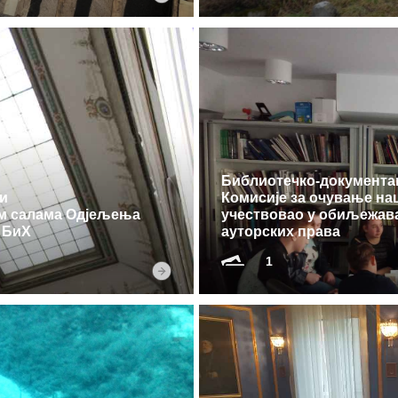
Библиотечко-документа
и
Комисије за очување н
им салама Одјељења
учествовао у обиљежава
а БиХ
ауторских права
1