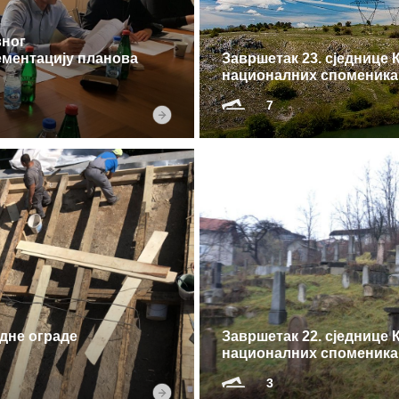
вног
ементацију планова
Завршетак 23. сједнице 
националних споменика
7
дне ограде
Завршетак 22. сједнице 
националних споменика
3