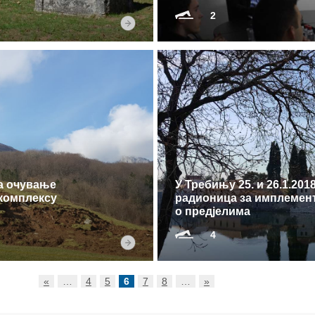
2
за очување
У Требињу 25. и 26.1.20
комплексу
радионица за имплемент
о предјелима
4
«
…
4
5
6
7
8
…
»