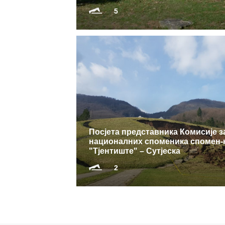
5
Посјета представника Комисије 
националних споменика спомен-
"Тјентиште" – Сутјеска
2