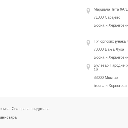
Маршала Тита 9А/1
71000 Сарајево
Босна и Херцегови
Трг српских јунака 4
78000 Бања Лука
Босна и Херцегови
Булевар Народне р
19
88000 Мостар
Босна и Херцегови
еника. Сва права придржана.
министара