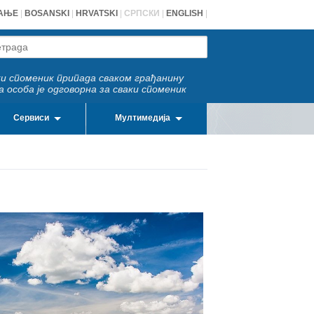
АЊЕ
|
BOSANSKI
|
HRVATSKI
|
СРПСКИ
|
ENGLISH
|
и споменик припада сваком грађанину
а особа је одговорна за сваки споменик
Сервиси
Мултимедија