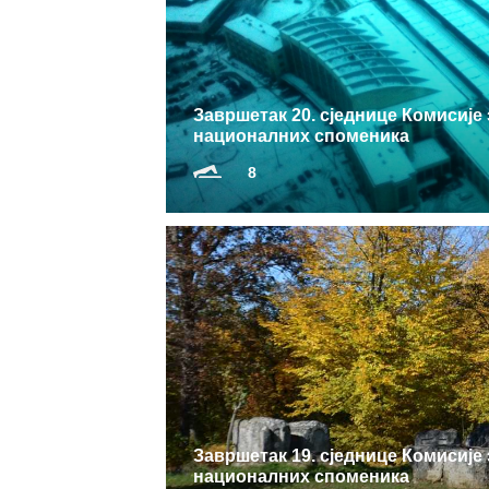
Завршетак 20. сједнице Комисије
националних споменика
8
Завршетак 19. сједнице Комисије
националних споменика