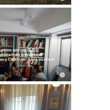
циони центар (БДЦ)
ационалних споменика
њу Свјетског дана књиге и