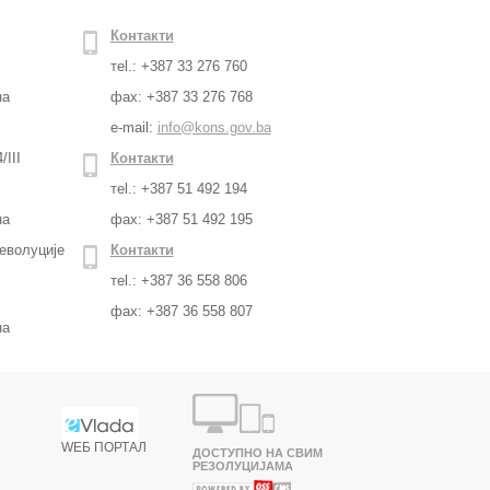
Контакти
тel.: +387 33 276 760
на
фax: +387 33 276 768
e-mail:
info@kons.gov.ba
/III
Контакти
тel.: +387 51 492 194
на
фax: +387 51 492 195
еволуције
Контакти
тel.: +387 36 558 806
фax: +387 36 558 807
на
WЕБ ПОРТАЛ
ДОСТУПНО НА СВИМ
РЕЗОЛУЦИЈАМА