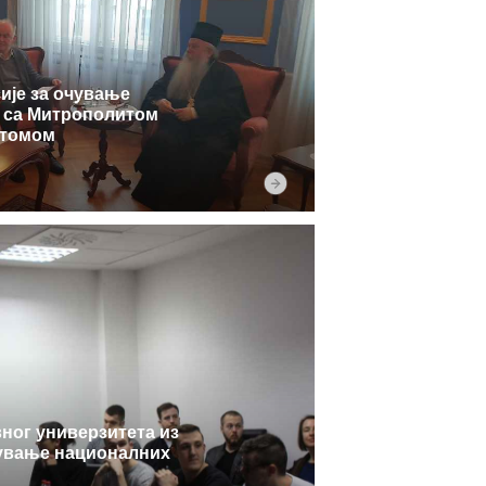
ије за очување
 са Митрополитом
стомом
вног универзитета из
чување националних