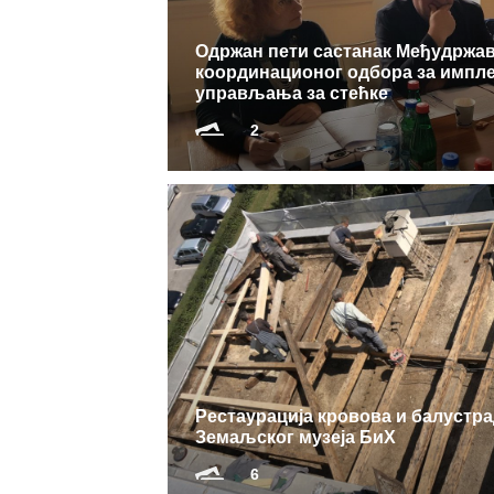
Одржан пети састанак Међудржа
координационог одбора за импл
управљања за стећке
2
Рестаурација кровова и балустра
Земаљског музеја БиХ
6