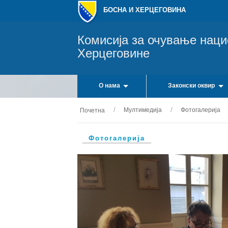
БОСНА И ХЕРЦЕГОВИНА
Комисија за очување нац
Херцеговине
О нама
Законски оквир
Мултимедија
Фотогалерија
Почетна
Фотогалерија