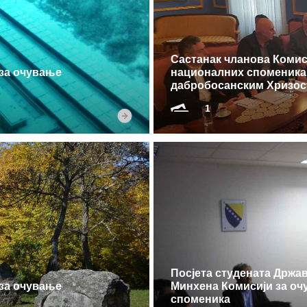
Састанак чланова Комис
 за очување
националних споменика
дабробосанским Хризо
1
Посјета студената Држа
 за очување
Минхена Комисији за о
споменика