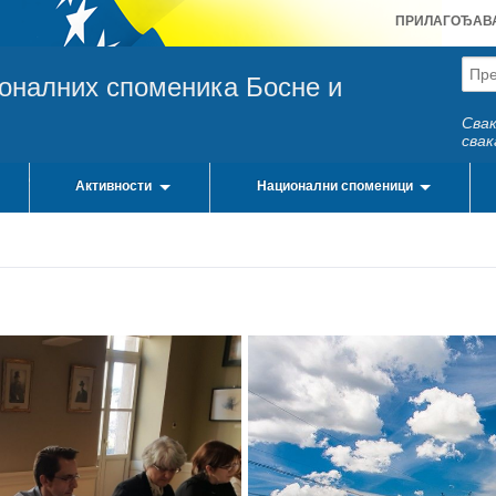
ПРИЛАГОЂАВ
ионалних споменика Босне и
Свак
свак
Активности
Национални споменици